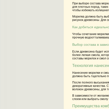
При выборе состава мори
для плотных пород, таких
чтобы избежать излишнег
Морилка должна быть выбр
рисунок древесины. Для с
Как добиться идеальн
Чтобы сочетание морилки 
прочную водоотталкивающу
Выбор состава в завис
Если древесина будет ис
более легкая смола, кото
составы морилок и смол 
Технология нанесен
Нанесение морилки и смо
должна быть тщательно по
После полного высыхания 
декоративные качества. С
волокон древесины, для т
В зависимости от желаемо
слоем или выбрать смолу 
Преимущества комб