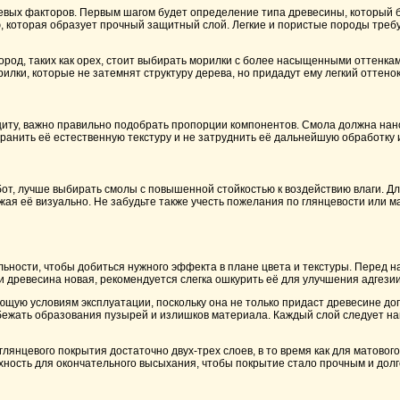
евых факторов. Первым шагом будет определение типа древесины, который б
ью, которая образует прочный защитный слой. Легкие и пористые породы треб
ород, таких как орех, стоит выбирать морилки с более насыщенными оттенка
лки, которые не затемнят структуру дерева, но придадут ему легкий оттенок
иту, важно правильно подобрать пропорции компонентов. Смола должна нанос
хранить её естественную текстуру и не затруднить её дальнейшую обработку
бот, лучше выбирать смолы с повышенной стойкостью к воздействию влаги. 
жая её визуально. Не забудьте также учесть пожелания по глянцевости или м
ьности, чтобы добиться нужного эффекта в плане цвета и текстуры. Перед 
ли древесина новая, рекомендуется слегка ошкурить её для улучшения адгези
щую условиям эксплуатации, поскольку она не только придаст древесине доп
избежать образования пузырей и излишков материала. Каждый слой следует н
глянцевого покрытия достаточно двух-трех слоев, в то время как для матово
хность для окончательного высыхания, чтобы покрытие стало прочным и дол