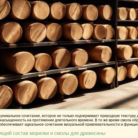
уникальное сочетание, которое не только подчеркивает природную текстуру 
 насыщенность на протяжении длительного времени. В то же время смола об
 обеспечивает идеальное сочетание визуальной привлекательности и функци
ящий состав морилки и смолы для древесины