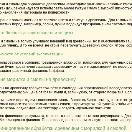
лки и смолы для обработки древесины необходимо учитывать несколько ключ
 как дуб, рекомендуется использовать более густую смолу с высокой вязкост
о накопления материала на поверхности.
ана в зависимости от желаемого цвета и текстуры древесины. Для темных п
ветлых пород, например, сосны, лучше подойдут прозрачные или светлые мори
ого баланса декоративности и защиты
и смолы не только улучшало внешний вид древесины, но и обеспечивало защ
ю пленку. В то же время, не стоит перегружать древесину смолой, чтобы со
имости от условий эксплуатации
пользоваться в условиях повышенной влажности, например, для наружных ра
рая будет достаточно защищать древесину от пыли и загрязнений, не перегру
создают различный финишный эффект.
ия морилки и смолы на древесину
лы на древесину требует точности и соблюдения определенной последовател
дготовлена: очищена от грязи, пыли и, если нужно, от старого покрытия. Ес
морилки переходим к нанесению смолы. Важно выбирать смолу, соответствую
мола наносится в несколько тонких слоев, с промежуточной сушкой, чтобы 
ого чтобы подчеркнуть её текстуру и создать идеальное покрытие.
го финишного результата, количество слоев смолы можно регулировать. Для 
без глянцевого финиша. После последнего слоя смолы нужно оставить повер
инированной обработки древесины с морилкой и смолой