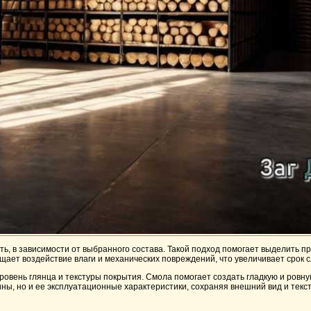
, в зависимости от выбранного состава. Такой подход помогает выделить п
щает воздействие влаги и механических повреждений, что увеличивает срок 
овень глянца и текстуры покрытия. Смола помогает создать гладкую и ровну
ны, но и ее эксплуатационные характеристики, сохраняя внешний вид и текст