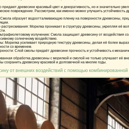
о придают древесине красивый цвет и декоративность, но и значительно увел
ческое повреждение. Рассмотрим, как именно можно улучшить устойчивость д
Смола образует водоотталкивающую пленку на поверхности древесины, предо
кции.
 растрескивания:
Морилка проникает в структуру древесины, укрепляя её во
сти.
ультрафиолетовому излучению:
Смола защищает древесину от воздействия сол
сивному солнечному воздействию.
ры:
Морилка усиливает природную текстуру древесины, делая её более вырази
ности со временем.
рхности:
Слой смолы придаёт древесине прочность и устойчивость к механич
ванная обработка древесины с морилкой и смолой не только улучшает её вн
ы сохранить древесину красивой и долговечной на многие годы.
сину от внешних воздействий с помощью комбинированной