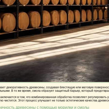
ет декоративность древесины, создавая блестящую или матовую поверхность
ьными. В то же время, смола образует защитный барьер, который предотвра
ключается в том, что комбинированная обработка позволяет регулировать ур
ко чистится. Этот процесс улучшает не только эстетические качества древеси
вечность древесины с помощью морилки и смолы