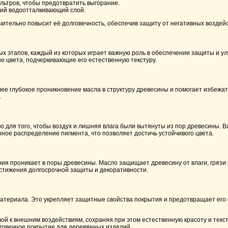
льтров, чтобы предотвратить выгорание.
кий водоотталкивающий слой.
ительно повысит её долговечность, обеспечив защиту от негативных воздей
х этапов, каждый из которых играет важную роль в обеспечении защиты и у
е цвета, подчеркивающие его естественную текстуру.
ее глубокое проникновение масла в структуру древесины и помогает избежа
.
 для того, чтобы воздух и лишняя влага были вытянуты из пор древесины. В
рное распределение пигмента, что позволяет достичь устойчивого цвета.
ия проникает в поры древесины. Масло защищает древесину от влаги, грязи 
остижения долгосрочной защиты и декоративности.
материала. Это укрепляет защитные свойства покрытия и предотвращает его
й к внешним воздействиям, сохраняя при этом естественную красоту и текст
лговечное покрытие для деревянных изделий.