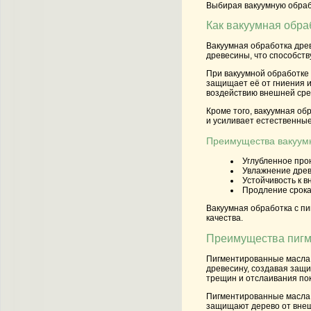
Выбирая вакуумную обрабо
Как вакуумная обра
Вакуумная обработка древ
древесины, что способств
При вакуумной обработке 
защищает её от гниения и
воздействию внешней сре
Кроме того, вакуумная об
и усиливает естественные
Преимущества вакуум
Углубленное про
Увлажнение древ
Устойчивость к 
Продление срока
Вакуумная обработка с пи
качества.
Преимущества пигм
Пигментированные масла,
древесину, создавая защит
трещин и отслаивания по
Пигментированные масла 
защищают дерево от внешн