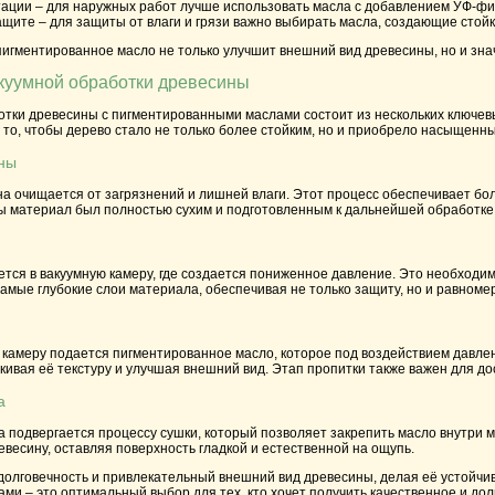
тации – для наружных работ лучше использовать масла с добавлением УФ-фи
ащите – для защиты от влаги и грязи важно выбирать масла, создающие стой
игментированное масло не только улучшит внешний вид древесины, но и знач
куумной обработки древесины
отки древесины с пигментированными маслами состоит из нескольких ключевы
то, чтобы дерево стало не только более стойким, но и приобрело насыщенны
ины
а очищается от загрязнений и лишней влаги. Этот процесс обеспечивает бол
бы материал был полностью сухим и подготовленным к дальнейшей обработке
ся в вакуумную камеру, где создается пониженное давление. Это необходимо
амые глубокие слои материала, обеспечивая не только защиту, но и равноме
 камеру подается пигментированное масло, которое под воздействием давлен
ивая её текстуру и улучшая внешний вид. Этап пропитки также важен для д
а
 подвергается процессу сушки, который позволяет закрепить масло внутри 
евесину, оставляя поверхность гладкой и естественной на ощупь.
олговечность и привлекательный внешний вид древесины, делая её устойчиво
и – это оптимальный выбор для тех, кто хочет получить качественное и до