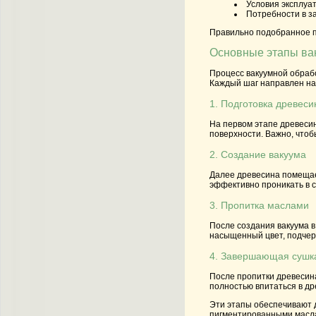
Условия эксплуа
Потребности в з
Правильно подобранное п
Основные этапы ва
Процесс вакуумной обраб
Каждый шаг направлен на 
1. Подготовка древес
На первом этапе древесин
поверхности. Важно, что
2. Создание вакуума
Далее древесина помещает
эффективно проникать в с
3. Пропитка маслами
После создания вакуума в
насыщенный цвет, подчерк
4. Завершающая сушк
После пропитки древесина
полностью впитаться в др
Эти этапы обеспечивают д
пигментированными маслам