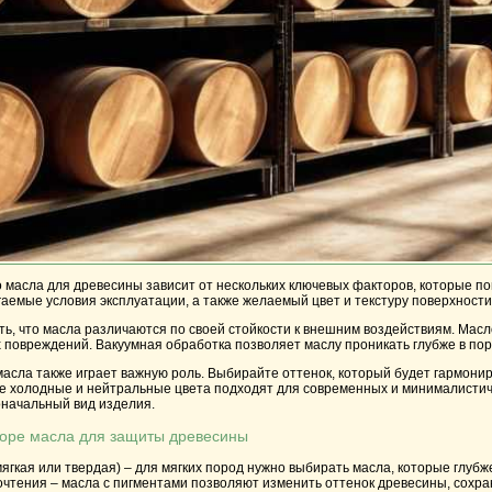
масла для древесины зависит от нескольких ключевых факторов, которые по
аемые условия эксплуатации, а также желаемый цвет и текстуру поверхности
ь, что масла различаются по своей стойкости к внешним воздействиям. Мас
 повреждений. Вакуумная обработка позволяет маслу проникать глубже в по
асла также играет важную роль. Выбирайте оттенок, который будет гармони
ее холодные и нейтральные цвета подходят для современных и минималистич
оначальный вид изделия.
боре масла для защиты древесины
ягкая или твердая) – для мягких пород нужно выбирать масла, которые глубже
чтения – масла с пигментами позволяют изменить оттенок древесины, сохран