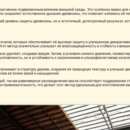
ериал менее подверженным влиянию внешней среды. Это особенно важно для н
ло сохраняет естественное дыхание древесины, что помогает избежать её п
ий уровень защиты древесины, но и эстетичный, долгосрочный результат, к
этапов, которые обеспечивают её высокую защиту и улучшенную декоративно
 Этот метод значительно улучшает её влагозащищённость и стойкость к внеш
ала удаляют, создавая вакуум. Затем, в условиях низкого давления, пигмент
долговечность, но и устойчивость к загрязнениям и ультрафиолетовому излу
 проникает в структуру дерева, сохраняя её природную текстуру и улучшая цв
делая её более яркой и насыщенной.
й, так как равномерное распределение масла способствует поддержанию ст
я привлекательность, что делает этот метод идеальным для изготовления как