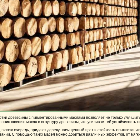
отки древесины с пигментированными маслами позволяет не только улучшить 
роникновению масла в структуру древесины, что усиливает её устойчивость к
в свою очередь, придают дереву насыщенный цвет и стойкость к выцветанию.
ании. С помощью таких масел можно добиться различных эффектов, от мягких