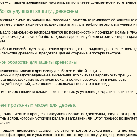
тку с пигментированными маслами, вы получаете долговечное и эстетичное 
ботка улучшает защиту древесины
есины с пигментированными маслами значительно усиливает её защитные сво
ует её лучшей защите от воздействия влаги, ультрафиолетового излучения и
масло равномерно распределяется по поверхности и проникает в самые глубо
 деформации. Такая обработка делает древесину более стойкой к перепадам 
ды.
работка способствует сохранению яркости цвета, придавая древесине насыщ
 свойства древесины, предотвращая её старение и потерю текстуры.
ной обработки для защиты древесины
никновение масла в древесину для более стойкой защиты.
есины и предотвращение её высыхания, что снижает вероятность трещин.
внешним воздействиям, включая механические повреждения и влажность.
 службы изделий, сохранение первоначального внешнего вида.
гментированными маслами – это не только улучшение декоративности, но и д
ентированных масел для дерева
 применяемые в процессе вакуумной обработки древесины, предлагают ряд ва
ный слой, который устойчив к влаге и загрязнениям. Этот процесс позволяет 
крытия.
придают древесине насыщенные оттенки, которые сохраняются на протяжении
их факторов, но и усиливают его естественную текстуру, подчеркивая уника