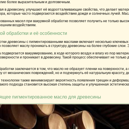
елие более выразительным и долговечным.
кая в древесину, улучшают её водоотталкивающие свойства, что делает мат
ра, которые часто подвергаются воздействию дождя и солнечных лучей. Мас
ванных масел при вакуумной обработке позволяет получить не только высок
внешним воздействиям.
ой обработки и её особенности
отки древесины с пигментированными маслами включает несколько ключевых 
 позволяет маслу проникать в структуру древесины на более глубокие слои.
подвергается вакуумированию, в ходе которого воздух и влагу из пор матери
оверхности и проникает в древесину. Такой процесс обеспечивает не только 
работки заключается в том, что масло не образует пленки на поверхности, а
у от механических повреждений, но и подчеркнуть её натуральную красоту, 
 технологии также минимизирует вероятность появления трещин и деформаци
акого подхода становится высокая степень защиты и улучшенная эстетическа
дящее пигментированное масло для древесины