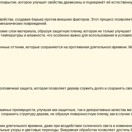
покрытие, которое улучшит свойства древесины и подчеркнёт её естественну
йства, создавая барьер против внешних факторов. Этот процесс позволяет 
 механических повреждений.
кие слои материала, образуя защитную пленку, которая не только улучшает
температуры и влажности, что особенно важно для использования в условиях
енные оттенки, которые сохраняются на протяжении длительного времени. Ма
олговечная защита, которая позволяет дереву служить долго и сохранять св
жных преимуществ, улучшая как защитные, так и декоративные качества мат
сохранить структуру дерева, не образуя поверхностную пленку, как в случае 
 длительного времени, даже при воздействии солнечного света и изменени
льные узоры и цветовые переходы. Вакуумная обработка позволяет достичь б