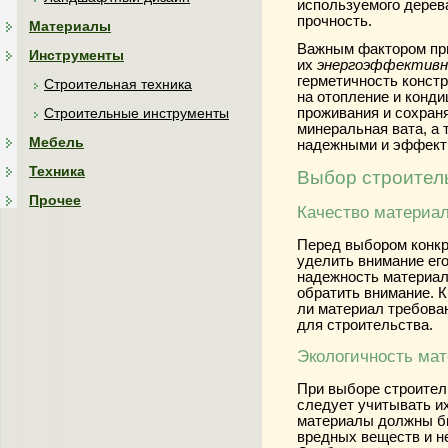
используемого дерева
прочность.
Материалы
Важным фактором пр
Инструменты
их
энергоэффектив
герметичность конст
Строительная техника
на отопление и конд
проживания и сохраня
Строительные инструменты
минеральная ватa, а 
Мебель
надежными и эффект
Техника
Выбор строител
Прочее
Качество материа
Перед выбором конкр
уделить внимание его
надежность материала
обратить внимание. К
ли материал требова
для строительства.
Экологичность ма
При выборе строител
следует учитывать и
материалы должны бы
вредных веществ и н