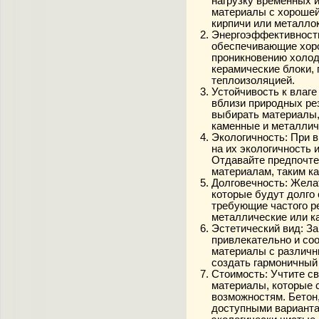
нагрузку временных 
материалы с хорошей
кирпичи или металло
Энергоэффективност
обеспечивающие хор
проникновению холод
керамические блоки, 
теплоизоляцией.
Устойчивость к влаге
вблизи природных ре
выбирать материалы, 
каменные и металлич
Экологичность:
При в
на их экологичность 
Отдавайте предпочте
материалам, таким ка
Долговечность:
Желат
которые будут долго 
требующие частого р
металлические или к
Эстетический вид:
За
привлекательно и со
материалы с различн
создать гармоничный
Стоимость:
Учтите св
материалы, которые
возможностям. Бетон,
доступными вариантам