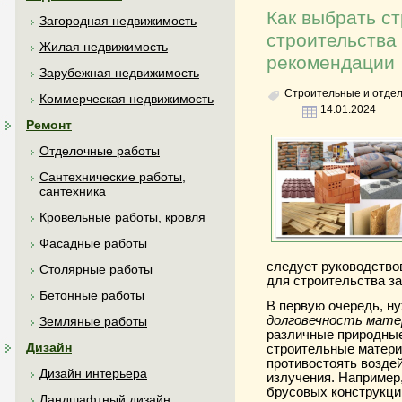
Как выбрать с
Загородная недвижимость
строительства 
Жилая недвижимость
рекомендации
Зарубежная недвижимость
Строительные и отде
Коммерческая недвижимость
14.01.2024
Ремонт
Отделочные работы
Сантехнические работы,
сантехника
Кровельные работы, кровля
Фасадные работы
следует руководство
Столярные работы
для строительства за
Бетонные работы
В первую очередь, н
долговечность мате
Земляные работы
различные природные
Дизайн
строительные матер
противостоять воздей
Дизайн интерьера
излучения. Например
брусовых конструкци
Ландшафтный дизайн