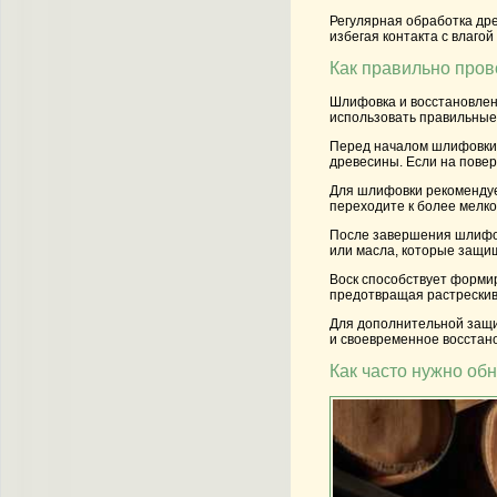
Регулярная обработка дре
избегая контакта с влаго
Как правильно пров
Шлифовка и восстановлен
использовать правильные
Перед началом шлифовки н
древесины. Если на повер
Для шлифовки рекомендуе
переходите к более мелко
После завершения шлифов
или масла, которые защищ
Воск способствует формир
предотвращая растрескив
Для дополнительной защит
и своевременное восстано
Как часто нужно об