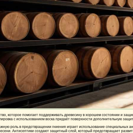
ство, которое помогает поддерживать древесину в хорошем состоянии и защи
лировка с использованием воска придаёт поверхности дополнительную защит
ажную роль в предотвращении гниения играет использование специальных ан
лесени. Антисептики создают защитный слой, который предотвращает развитие