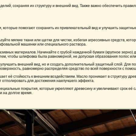
елий, сохраняя их структуру и внешний вид. Также важно обеспечить правил
 которые помогают сохранить их привлекательный вид и улучшить защитные 
йте мягкие ткани или щетки для чистки, избегая агрессивных средств, котор
лифовальной машинки или специального раствора.
вных материалов. Начинайте с грубой наждачной бумаги (крупное зерно) д
а тем, чтобы шлифовка была равномерной, не допуская образования полос ил
 улучшить внешний вид, но и создать дополнительный защитный слой. Для п
 поверхность, равномерно распределяя средство по всей поверхности с помощь
ет её стойкость к внешним воздействиям. Масло проникает в структуру древ
т отполировать для достижения наилучшего эффекта.
специальные покрытия, которые укрепляют древесину и увеличивают срок её 
и на долгое время.