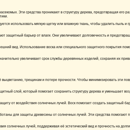
 насекомых. Эти средства проникают в структуру дерева, предотвращая его 
тики.
ется использовать мягкую щетку или влажную ткань, чтобы удалить пыль и г
дают защитный барьер от влаги. Они увеличивают долговечность и предотвра
ешний вид. Использование воска или специального защитного покрытия помо
начительно увеличивает срок службы деревянных изделий, сохраняя их прив
её выцветанию, трещинам и потере прочности. Чтобы минимизировать эти по
ащитный слой, который помогает сохранить структуру дерева и уменьшает во
защиту от воздействия солнечных лучей. Воск помогает создать защитный ба
ботаны для защиты древесины от солнечных лучей. Эти средства помогают п
вия солнечных лучей, поддерживая её эстетический вид и прочность на долги