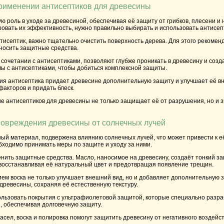
применении антисептиков для древесины
ю роль в уходе за древесиной, обеспечивая её защиту от грибков, плесени и
овать их эффективность, нужно правильно выбирать и использовать антисеп
исептик, важно тщательно очистить поверхность дерева. Для этого рекоменду
носить защитные средства.
сочетании с антисептиками, позволяют глубже проникать в древесину и соз
мы с антисептиками, чтобы добиться комплексной защиты.
ия антисептика придает древесине дополнительную защиту и улучшает её вн
факторов и придать блеск.
е антисептиков для древесины не только защищает её от разрушения, но и з
повреждения древесины от солнечных лучей
ный материал, подвержена влиянию солнечных лучей, что может привести к 
бходимо принимать меры по защите и уходу за ними.
нить защитные средства. Масло, наносимое на древесину, создаёт тонкий з
 восстанавливая её натуральный цвет и предотвращая появление трещин.
ем воска не только улучшает внешний вид, но и добавляет дополнительную 
ревесины, сохраняя её естественную текстуру.
ользовать покрытия с ультрафиолетовой защитой, которые специально разра
, обеспечивая долговечную защиту.
сел, воска и полировка помогут защитить древесину от негативного воздейст