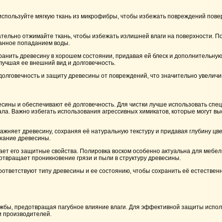
 используйте мягкую ткань из микрофибры, чтобы избежать повреждений пов
ательно отжимайте ткань, чтобы избежать излишней влаги на поверхности. П
ванное попаданием воды.
ранить древесину в хорошем состоянии, придавая ей блеск и дополнительную
лучшая ее внешний вид и долговечность.
 долговечность и защиту древесины от повреждений, что значительно увеличи
есины и обеспечивают её долговечность. Для чистки лучше использовать сп
ла. Важно избегать использования агрессивных химикатов, которые могут вы
ажняет древесину, сохраняя её натуральную текстуру и придавая глубину цв
ыхание древесины.
шает его защитные свойства. Полировка воском особенно актуальна для мебе
отвращает проникновение грязи и пыли в структуру древесины.
оответствуют типу древесины и ее состоянию, чтобы сохранить её естественн
лужбы, предотвращая пагубное влияние влаги. Для эффективной защиты испо
и производителей.