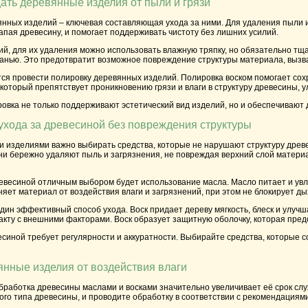
ать деревянные изделия от пыли и грязи
янных изделий – ключевая составляющая ухода за ними. Для удаления пыли
апая древесину, и помогает поддерживать чистоту без лишних усилий.
й, для их удаления можно использовать влажную тряпку, но обязательно тщ
тканью. Это предотвратит возможное повреждение структуры материала, выз
ся провести полировку деревянных изделий. Полировка воском помогает сох
который препятствует проникновению грязи и влаги в структуру древесины, у
ровка не только поддерживают эстетический вид изделий, но и обеспечивают
ухода за древесиной без повреждения структуры
и изделиями важно выбирать средства, которые не нарушают структуру древ
и бережно удаляют пыль и загрязнения, не повреждая верхний слой материа
евесиной отличным выбором будет использование масла. Масло питает и увл
няет материал от воздействия влаги и загрязнений, при этом не блокирует д
дин эффективный способ ухода. Воск придает дереву мягкость, блеск и улуч
кту с внешними факторами. Воск образует защитную оболочку, которая пред
синой требует регулярности и аккуратности. Выбирайте средства, которые с
янные изделия от воздействия влаги
обработка древесины маслами и восками значительно увеличивает её срок с
го типа древесины, и проводите обработку в соответствии с рекомендациям