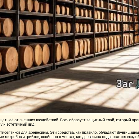
щать её от внешних воздействий. Воск образует защитный слой, который преп
у и эстетичный вид.
тисептиков для древесины. Эти средства, как правило, обладают фунгицидн
 микробов и грибков, особенно в местах, где древесина подвергается воздей