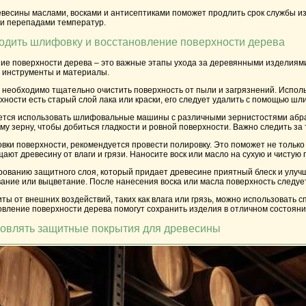
весины маслами, восками и антисептиками поможет продлить срок службы изд
й и перепадами температур.
одить шлифовку и восстановление поверхности дерева
ие поверхности дерева – это важные этапы ухода за деревянными изделиями,
 инструменты и материалы.
еобходимо тщательно очистить поверхность от пыли и загрязнений. Использу
хности есть старый слой лака или краски, его следует удалить с помощью ш
тся использовать шлифовальные машины с различными зернистостями абрази
му зерну, чтобы добиться гладкости и ровной поверхности. Важно следить з
ки поверхности, рекомендуется провести полировку. Это поможет не только
ают древесину от влаги и грязи. Наносите воск или масло на сухую и чистую
ованию защитного слоя, который придает древесине приятный блеск и улучша
ание или выцветание. После нанесения воска или масла поверхность следуе
ы от внешних воздействий, таких как влага или грязь, можно использовать 
вление поверхности дерева помогут сохранить изделия в отличном состояни
новлять защитные покрытия для древесины