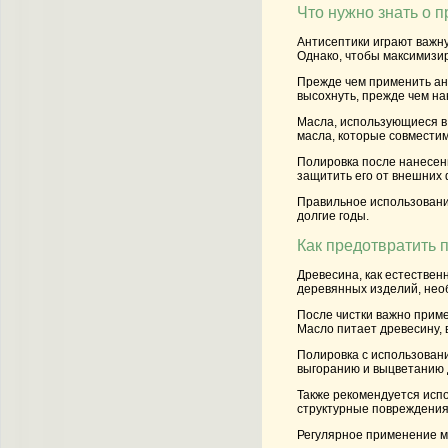
Что нужно знать о 
Антисептики играют важну
Однако, чтобы максимизир
Прежде чем применить ант
высохнуть, прежде чем на
Масла, использующиеся в 
масла, которые совмести
Полировка после нанесен
защитить его от внешних 
Правильное использовани
долгие годы.
Как предотвратить 
Древесина, как естествен
деревянных изделий, нео
После чистки важно приме
Масло питает древесину,
Полировка с использовани
выгоранию и выцветанию д
Также рекомендуется исп
структурные повреждения
Регулярное применение ма