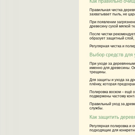
Как правильно очищ
Правильная чистка дерев
захватывает пыль, не цар
При появлении загрязнени
древесину сухой мягкой 
После чистки рекомендует
образует защитный слой, 
Регулярная чистка и поли
Выбор средств для 
При уходе за деревянным
именно для древесины. Он
трещины.
Для защиты и ухода за др
плёнку, которая предохра
Полировка воском – ещё о
подвержены частому конта
Правильный уход за древе
службы.
Как защитить дерев
Регулярная полировка и 
подходящие для конкретно