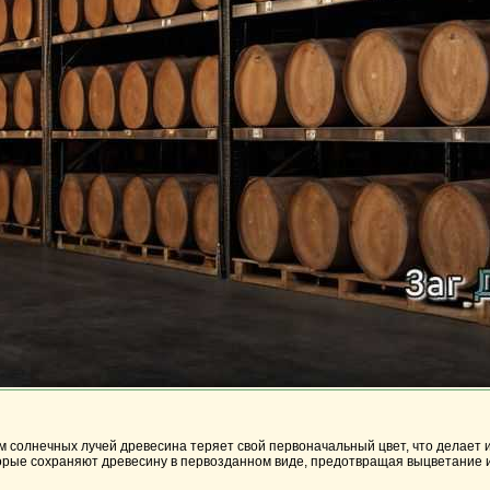
 солнечных лучей древесина теряет свой первоначальный цвет, что делает 
рые сохраняют древесину в первозданном виде, предотвращая выцветание 