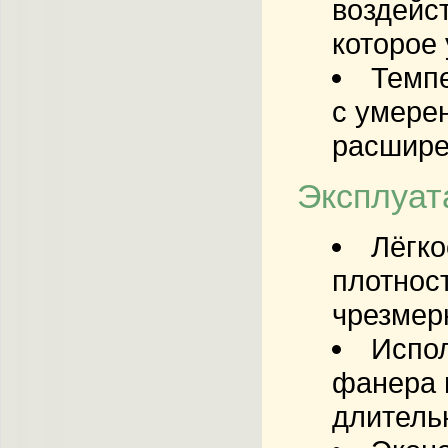
воздейс
которое 
Темп
с умере
расшире
Эксплуат
Лёгко
плотнос
чрезмер
Испол
фанера 
длитель