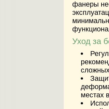
фанеры нео
эксплуатац
минимально
функционал
Уход за 
Регул
рекомен
сложных
Защит
деформа
местах 
Испо