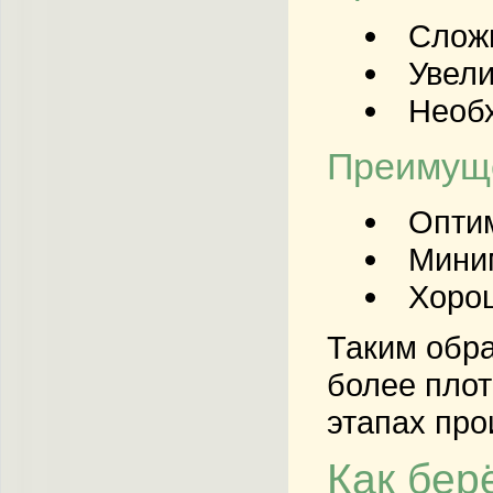
Сложн
Увели
Необх
Преимуще
Оптим
Миним
Хорош
Таким обра
более плот
этапах про
Как бер