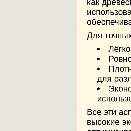
как древе
использова
обеспечива
Для точных
Лёгко
Ровно
Плот
для раз
Экон
использ
Все эти ас
высокие эк