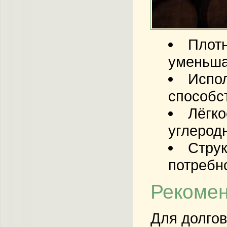
Плотн
уменьша
Испол
способс
Лёгко
углеродн
Струк
потребн
Рекомен
Для долгов