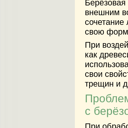
Берёзовая 
внешним во
сочетание 
свою форм
При воздей
как древес
использова
свои свойс
трещин и д
Проблем
с берёз
При обрабо