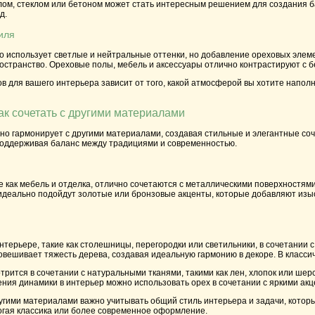
лом, стеклом или бетоном может стать интересным решением для создания 
д.
иля
о использует светлые и нейтральные оттенки, но добавление ореховых элем
ространство. Ореховые полы, мебель и аксессуары отлично контрастируют с
 для вашего интерьера зависит от того, какой атмосферой вы хотите наполни
как сочетать с другими материалами
сно гармонирует с другими материалами, создавая стильные и элегантные со
поддерживая баланс между традициями и современностью.
 как мебель и отделка, отлично сочетаются с металлическими поверхностями
 идеально подойдут золотые или бронзовые акценты, которые добавляют изы
терьере, такие как столешницы, перегородки или светильники, в сочетании с
овешивает тяжесть дерева, создавая идеальную гармонию в декоре. В классич
трится в сочетании с натуральными тканями, такими как лен, хлопок или ше
ения динамики в интерьер можно использовать орех в сочетании с яркими акц
угими материалами важно учитывать общий стиль интерьера и задачи, которы
рогая классика или более современное оформление.