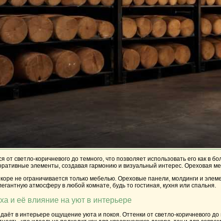
я от светло-коричневого до темного, что позволяет использовать его как в б
ративные элементы, создавая гармонию и визуальный интерес. Ореховая меб
коре не ограничивается только мебелью. Ореховые панели, молдинги и элем
легантную атмосферу в любой комнате, будь то гостиная, кухня или спальня.
ха и её влияние на уют в интерьере
даёт в интерьере ощущение уюта и покоя. Оттенки от светло-коричневого до