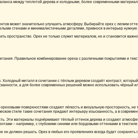
баланса между теплотой дерева и холодными, более современными материал
ентов может значительно улучшить атмосферу. Выбирайте орех с легким отте
 белыми стенами и минималистичными деталями, привнося в интерьер нужную 
ть пространство. Орех не только служит материалом, но и становится важно
четания. Правильное комбинирование ореха с различными покрытиями и текс
. Холодный металл в сочетании с тёплым деревом создаёт контраст, который
сканности, а для более современных решений можно использовать чёрный и
 ореховыми поверхностями создают лёгкость и визуальную просторность, не т
еском стиле такие сочетания придают интерьеру изысканность, а в современн
рсть. Эти материалы подчёркивают тёплый оттенок дерева и создают атмосфе
ентами – например, с глубокими синими или бордовыми оттенками в текстиле
е он должен решать. Орех в любых его проявлениях всегда будет сохранять