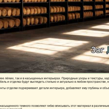
олее лёгких, так и в насыщенных интерьерах. Природные узоры и текстуры, ха
ель и отделка будут выглядеть стильно и актуально в любом пространстве, 
енты отделки подчеркивают детали интерьера, добавляют ему глубины и объе
 насыщенного темного позволяют гибко вписывать этот материал в различные