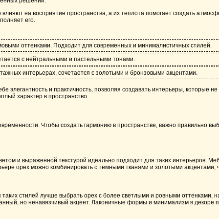
еменных решений.
влияют на восприятие пространства, а их теплота помогает создать атмосф
полняет его.
емовыми оттенками. Подходит для современных и минималистичных стилей.
етается с нейтральными и пастельными тонами.
интажных интерьерах, сочетается с золотыми и бронзовыми акцентами.
ебе элегантность и практичность, позволяя создавать интерьеры, которые не
плый характер в пространство.
современности. Чтобы создать гармонию в пространстве, важно правильно вы
цветом и выраженной текстурой идеально подходит для таких интерьеров. Ме
ьере орех можно комбинировать с темными тканями и золотыми акцентами, ч
таких стилей лучше выбрать орех с более светлыми и ровными оттенками, н
канный, но ненавязчивый акцент. Лаконичные формы и минимализм в декоре п