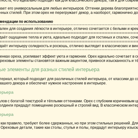
нтность, что идеально подходит как для классического декора, так и для совр
ает его универсальным для любых интерьеров. Оттенки дерева благоприятно 
нных стилей. При этом орех не перегружает декор, а наоборот, гармонично до
мендации по использованию
ален для создания лёгкости в интерьере, отлично сочетается с белыми и кр
даёт ощущение тепла и уюта, идеально подходит для гостиных и спален, соч
даёт интерьеру солидность и роскошь, отлично выглядит в классических и в
енках ореха, усиливает эффект уюта и гармонии. Орех идеально сочетает в с
реховые элементы становятся важным акцентом, привнося изысканность и тё
ые элементы для разных стилей интерьера
ериал, который подходит для различных стилей интерьера, от классики до 
вашего декора и обеспечат нужное настроение в интерьере.
терьера
лов с богатой текстурой и тёплыми оттенками. Орех с глубоким коричневым 
олдинги придадут помещению роскошный и строгий вид. В классическом интер
ерьера
ак правило, требуют более сдержанных, но при этом стильных решений. Для 
 Ореховые детали, такие как столы, стулья и полы, придадут интерьеру изыс