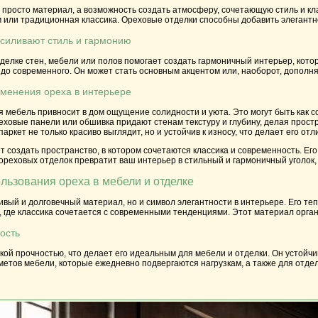
е просто материал, а возможность создать атмосферу, сочетающую стиль и кл
или традиционная классика. Ореховые отделки способны добавить элегантн
усиливают стиль и гармонию
делке стен, мебели или полов помогает создать гармоничный интерьер, которы
о до современного. Он может стать основным акцентом или, наоборот, дополн
менения ореха в интерьере
 мебель привносит в дом ощущение солидности и уюта. Это могут быть как 
ховые панели или обшивка придают стенам текстуру и глубину, делая прост
аркет не только красиво выглядит, но и устойчив к износу, что делает его о
т создать пространство, в котором сочетаются классика и современность. 
реховых отделок превратит ваш интерьер в стильный и гармоничный уголок, 
ьзования ореха в мебели и отделке
сивый и долговечный материал, но и символ элегантности в интерьере. Его т
где классика сочетается с современными тенденциями. Этот материал орган
ость
кой прочностью, что делает его идеальным для мебели и отделки. Он устойч
етов мебели, которые ежедневно подвергаются нагрузкам, а также для отдел