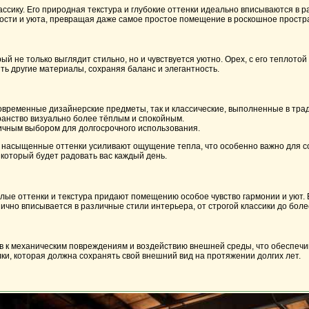
ассику. Его природная текстура и глубокие оттенки идеально вписываются в 
ости и уюта, превращая даже самое простое помещение в роскошное простр
й не только выглядит стильно, но и чувствуется уютно. Орех, с его теплотой
ять другие материалы, сохраняя баланс и элегантность.
современные дизайнерские предметы, так и классические, выполненные в тра
ранство визуально более тёплым и спокойным.
тличным выбором для долгосрочного использования.
Его насыщенные оттенки усиливают ощущение тепла, что особенно важно для
который будет радовать вас каждый день.
еплые оттенки и текстура придают помещению особое чувство гармонии и уют. 
ично вписывается в различные стили интерьера, от строгой классики до бол
ив к механическим повреждениям и воздействию внешней среды, что обеспечи
ки, которая должна сохранять свой внешний вид на протяжении долгих лет.