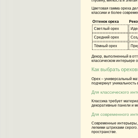
глубину, мягкость и элега
Цветовая гамма ореха дел
классики и более совреме
Оттенок ореха
Реко
Светлый орех
Иде
Средний орех
Соз
Тёмный орех
При
Декор, выполненный в отт
классическом интерьере о
Как выбрать орехов
Орех – универсальный мат
подчеркнут уникальность 
Для классического ин
Классика требует материа
декоративные панели и м
Для современного инт
Современные интерьеры, к
легкими штрихами серого.
пространстве.