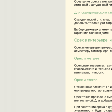
Сочетание ореха с метал
стильный и актуальный ви
Для скандинавского ст
Скандинавский стиль част
добавить тепло и уют в п
Выбор ореховых элементов
гармонию в вашем доме.
Орех в интерьере: 
Орех в интерьере прекра
атмосферу в интерьере, 
Орех и металл
Ореховые элементы, такие
классического интерьера
минималистичности.
Орех и стекло
Стеклянные элементы в ин
его прозрачностью, уравн
Орех также прекрасно смо
или гостиной. Для добавл
При сочетании ореха с др
элегантности, будь то ст