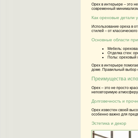
Орех в интерьере – это н
современный минимализм 
Как ореховые детали 
Использование ореха в от
стилей – от классическог
Основные области при
Мебель:
ореховая
Отделка стен:
оре
Полы:
ореховый п
Орех в интерьере помогае
доме. Правильный выбор о
Преимущества испол
Орех – это не просто кра
неповторимую атмосферу, 
Долговечность и прочн
Орех известен своей высо
особенно важно для предм
Эстетика и декор