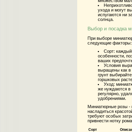
множеством мал
Неприхотливо
ухода и могут в
испугаются ни з
солнца.
Выбор и посадка 
При выборе миниатюр
следующие факторы:
Сорт:
каждый 
особенности, по
ваших предпочт
Условия выр
выращены как в 
грунт выбирайте
горшковых расте
Уход:
миниатю
же нуждаются в 
регулярно, удал
удобрениями.
Миниатюрные розы - 
насладиться красотой
требуют особых затра
привнести нотку рома
Сорт
Описа