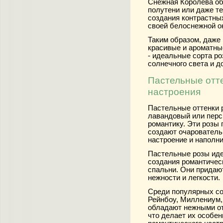
Снежная Королева об
полутени или даже те
создания контрастны
своей белоснежной о
Таким образом, даже
красивые и ароматны
- идеальные сорта ро
солнечного света и 
Пастельные отте
настроения
Пастельные оттенки р
лавандовый или перс
романтику. Эти розы 
создают очарователь
настроение и наполни
Пастельные розы иде
создания романтичес
спальни. Они придаю
нежности и легкости.
Среди популярных со
Рейнбоу, Миллениум,
обладают нежными о
что делает их особе