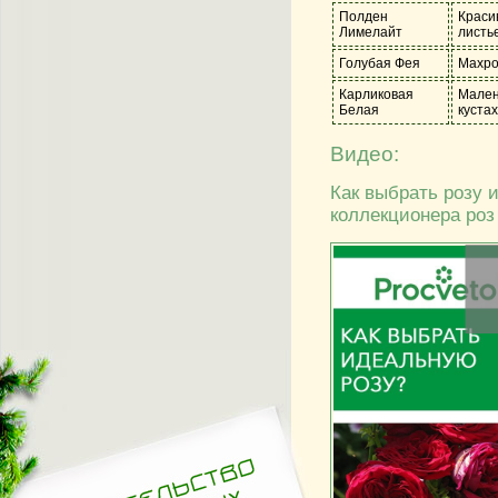
Полден
Краси
Лимелайт
листь
Голубая Фея
Махро
Карликовая
Мален
Белая
кустах
Видео:
Как выбрать розу 
коллекционера роз