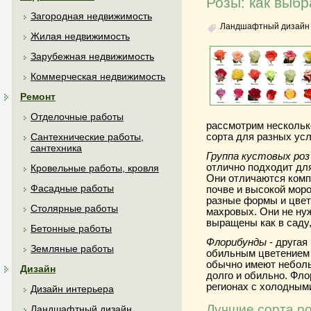
Розы: как выбр
Загородная недвижимость
Ландшафтный дизайн
Жилая недвижимость
Зарубежная недвижимость
Коммерческая недвижимость
Ремонт
Отделочные работы
рассмотрим несколько
сорта для разных усл
Сантехнические работы,
сантехника
Группа кустовых роз
отлично подходит дл
Кровельные работы, кровля
Они отличаются комп
Фасадные работы
почве и высокой мор
разные формы и цвет
Столярные работы
махровых. Они не ну
выращены как в саду,
Бетонные работы
Флорибунды
- другая
Земляные работы
обильным цветением 
обычно имеют неболь
Дизайн
долго и обильно. Фл
регионах с холодными
Дизайн интерьера
Лучшие сорта ро
Ландшафтный дизайн