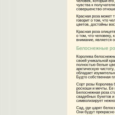
человек, который его
чувства к получателю
совершенство отноше
Красная роза может 
говорит о том, что че
цветов, достойны во
Красная роза олицет
о том, что человеку,
внимание, является 
Белоснежные ро
Королева белоснежных
своей уникальной кр
полностью белые цве
арктическую чистоту,
обладает изумительно
Будто собственная пл
Сорт розы Королева
роскоши и мечты. Ее
Белоснежная роза ст
свадебных букетов и
символизирует нежно
Сад, где царят белос
Они будут прекрасно