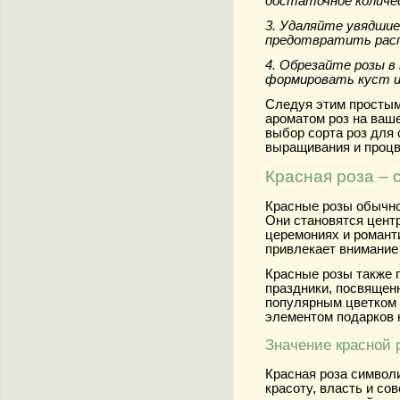
достаточное колич
3. Удаляйте увядшие
предотвратить расп
4. Обрезайте розы в
формировать куст и
Следуя этим простым
ароматом роз на ваш
выбор сорта роз для 
выращивания и процв
Красная роза – 
Красные розы обычно
Они становятся цент
церемониях и романт
привлекает внимание
Красные розы также 
праздники, посвящен
популярным цветком 
элементом подарков н
Значение красной 
Красная роза символи
красоту, власть и сов