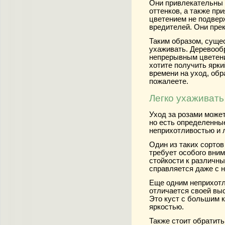
Они привлекательны 
оттенков, а также п
цветением не подвер
вредителей. Они прек
Таким образом, сущес
ухаживать. Деревооб
непрерывным цветени
хотите получить ярки
времени на уход, обр
пожалеете.
Легко ухаживать
Уход за розами може
но есть определенны
неприхотливостью и л
Один из таких сортов
требует особого вним
стойкости к различн
справляется даже с н
Еще одним неприхотл
отличается своей вы
Это куст с большим к
яркостью.
Также стоит обратить