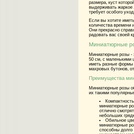
размера, куст которой
выдерживать жаркое 
требует особого уход
Если вы хотите иметь
количества времени и
Они прекрасно справ
радовать вас своей к
Миниатюрные ро
Миниатюрные розы - 
50 см, с маленькими 
иметь разные формы 
махровых бутонов, о
Преимущества ми
Миниатюрные розы о
их такими популярны
Компактность
миниатюрные ро
отлично смотрят
небольших грядк
Обильное цве
миниатюрные ро
способны долго 