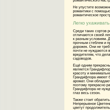
романтического настр
Не упустите возможн
романтики с помощью
романтическое прост
Легко ухаживать
Среди таких сортов 
отличаются своей ле
к разным условиям. 
прочным стеблем и п
дорожек. Они не тре
почти не нуждаются в
вредителям, что дел
садоводов.
Ещё одним прекрасны
является Грандифлор
красоту и минимально
Грандифлора имеют б
аромат. Они обладаю
поэтому прекрасно ра
Грандифлора не нужд
глаз весь сезон.
Также стоит обратить
Непрерывное Цветение
цветут продолжитель