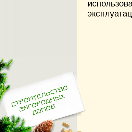
использова
эксплуата