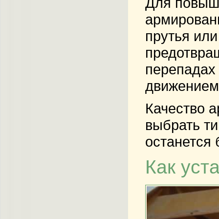
Для повыше
армировани
прутья или
предотвращ
перепадах 
движением 
Качество а
выбрать ти
останется 
Как уст