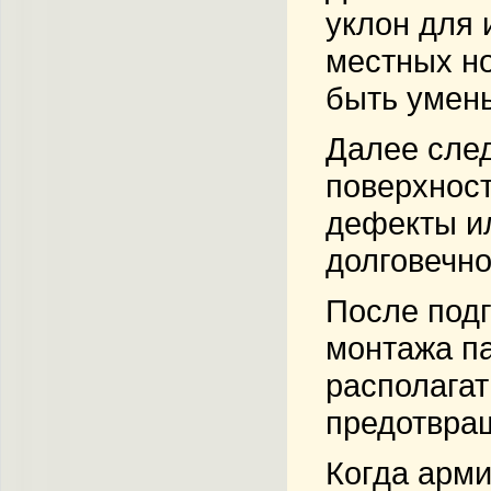
уклон для 
местных но
быть умень
Далее след
поверхност
дефекты ил
долговечно
После подг
монтажа па
располагат
предотвра
Когда арми