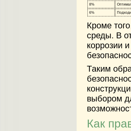
8%
Оптимал
6%
Подходи
Кроме тог
среды. В о
коррозии и
безопаснос
Таким обр
безопаснос
конструкци
выбором д
возможнос
Как пра