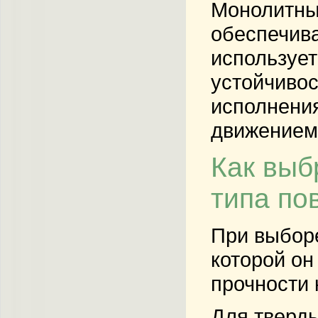
Монолитны
обеспечива
использует
устойчивос
исполнения
движением,
Как выб
типа по
При выборе
которой он
прочности 
Для тверды