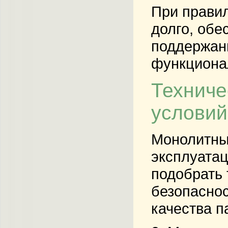
При прави
долго, обе
поддержани
функциона
Техниче
условий
Монолитны
эксплуатац
подобрать 
безопаснос
качества п