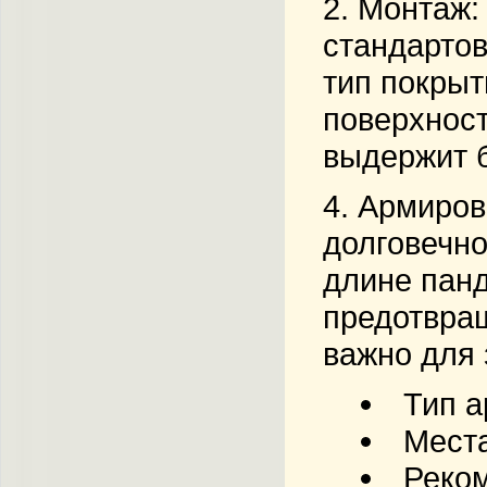
2.
Монтаж
:
стандартов
тип покрыт
поверхност
выдержит б
4.
Армиров
долговечно
длине панд
предотвращ
важно для 
Тип а
Места
Реком