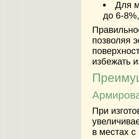
Для м
до 6-8%
Правильное
позволяя э
поверхност
избежать и
Преимущ
Армирова
При изгото
увеличивае
в местах с