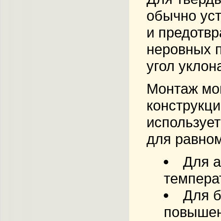
обычно уст
и предотвр
неровных п
угол уклон
Монтаж мон
конструкц
использует
для равном
Для а
темпера
Для б
повышен