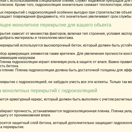
ная с использованием специальной пленки, служит надежной преградой для 
плесени. Кроме того, гидроизоляция значительно снижает теплопотери, обе
х перекрытий с гидроизоляцией особенно выгодно при строительстве объекто
ращает повреждения фундамента, что значительно увеличивает срок службы 
дящее монолитное перекрытие для вашего объекта
ытия зависит от множества факторов, включая тип строения, условия эксплу
добрать материалы и технологию монтажа.
ерекрытий используется высокопрочный бетон, который должен быть устойч
бор армирующих элементов также критичен. Для увеличения прочности конс
жимающим нагрузкам.
ленка гидроизоляции играет ключевую роль в защите от влаги. Важно прави
сть бетона.
 пленки:
Пленка гидроизоляции должна быть достаточной толщины для эффект
крытие с гидроизоляцией, не забудьте учесть все эти аспекты. Только так 
а монолитных перекрытий с гидроизоляцией
ается арматурный каркас, который должен быть выполнен с учетом расчетных
абирает прочность, устанавливается гидроизоляционная пленка. Пленка укла
щиту от проникновения влаги.
носится защитный слой бетона, который дополнительно защищает гидроизоля
на перекрытие.