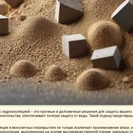
гидроизоляцией – это прочные и долговечные решения для защиты вашего зд
оительства, обеспечивает полную защиту от воды. Такой подход предотвращ
ции в монолитных перекрытиях не только исключает проникновение влаги, н
роизоляция, выполненная на основе высококачественной пленки, идеально с