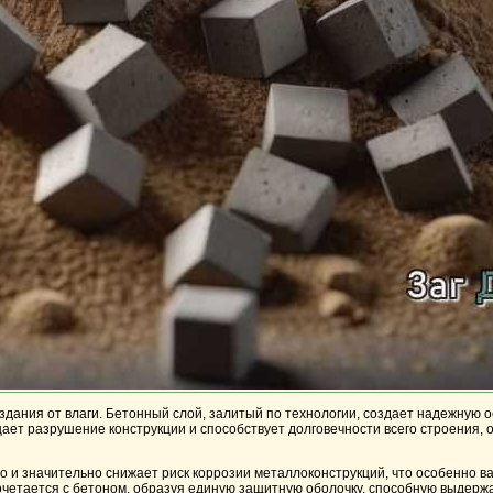
ания от влаги. Бетонный слой, залитый по технологии, создает надежную ос
ает разрушение конструкции и способствует долговечности всего строения,
о и значительно снижает риск коррозии металлоконструкций, что особенно 
очетается с бетоном, образуя единую защитную оболочку, способную выдержа