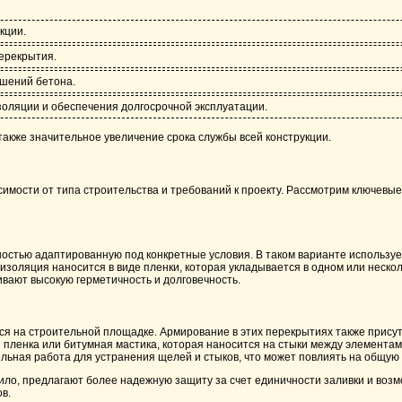
кции.
ерекрытия.
ушений бетона.
оляции и обеспечения долгосрочной эксплуатации.
также значительное увеличение срока службы всей конструкции.
имости от типа строительства и требований к проекту. Рассмотрим ключевые
ностью адаптированную под конкретные условия. В таком варианте использу
изоляция наносится в виде пленки, которая укладывается в одном или неско
вают высокую герметичность и долговечность.
ся на строительной площадке. Армирование в этих перекрытиях также присут
я пленка или битумная мастика, которая наносится на стыки между элементам
льная работа для устранения щелей и стыков, что может повлиять на общую 
ло, предлагают более надежную защиту за счет единичности заливки и возмо
в.