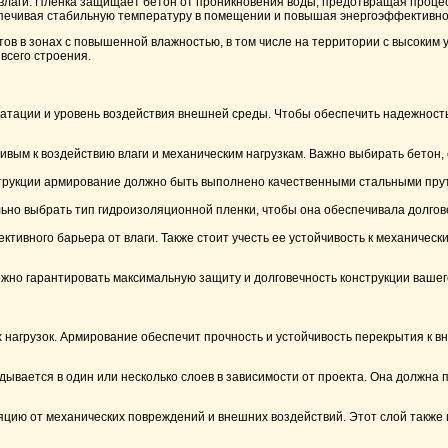
влаги. Пленка защищает бетон от проникновения воды, предотвращая процес
спечивая стабильную температуру в помещении и повышая энергоэффективно
в в зонах с повышенной влажностью, в том числе на территории с высоким 
всего строения.
атации и уровень воздействия внешней среды. Чтобы обеспечить надежность
ивым к воздействию влаги и механическим нагрузкам. Важно выбирать бетон
трукции армирование должно быть выполнено качественными стальными прут
льно выбрать тип гидроизоляционной пленки, чтобы она обеспечивала долго
ивного барьера от влаги. Также стоит учесть ее устойчивость к механичес
можно гарантировать максимальную защиту и долговечность конструкции вашег
 нагрузок. Армирование обеспечит прочность и устойчивость перекрытия к 
дывается в один или несколько слоев в зависимости от проекта. Она должна
цию от механических повреждений и внешних воздействий. Этот слой также 