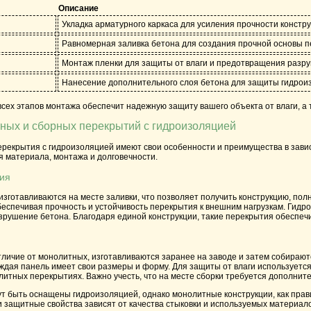
Описание
Укладка арматурного каркаса для усиления прочности констру
Равномерная заливка бетона для создания прочной основы п
Монтаж пленки для защиты от влаги и предотвращения разр
Нанесение дополнительного слоя бетона для защиты гидроиз
ех этапов монтажа обеспечит надежную защиту вашего объекта от влаги, а 
ных и сборных перекрытий с гидроизоляцией
рекрытия с гидроизоляцией имеют свои особенности и преимущества в завис
я материала, монтажа и долговечности.
ия
готавливаются на месте заливки, что позволяет получить конструкцию, пол
еспечивая прочность и устойчивость перекрытия к внешним нагрузкам. Гидро
зрушение бетона. Благодаря единой конструкции, такие перекрытия обеспечи
личие от монолитных, изготавливаются заранее на заводе и затем собирают
аждая панель имеет свои размеры и форму. Для защиты от влаги используетс
итных перекрытиях. Важно учесть, что на месте сборки требуется дополните
т быть оснащены гидроизоляцией, однако монолитные конструкции, как прави
 защитные свойства зависят от качества стыковки и используемых материало