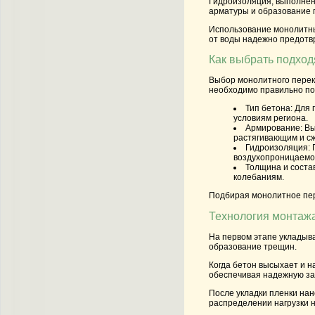
Гидроизоляция, выполнен
арматуры и образование 
Использование монолитны
от воды надежно предотв
Как выбрать подхо
Выбор монолитного перекр
необходимо правильно по
Тип бетона:
Для п
условиям региона.
Армирование:
Вы
растягивающим и с
Гидроизоляция:
П
воздухопроницаемо
Толщина и состав
колебаниям.
Подбирая монолитное пере
Технология монтаж
На первом этапе укладыв
образование трещин.
Когда бетон высыхает и н
обеспечивая надежную за
После укладки пленки на
распределении нагрузки 