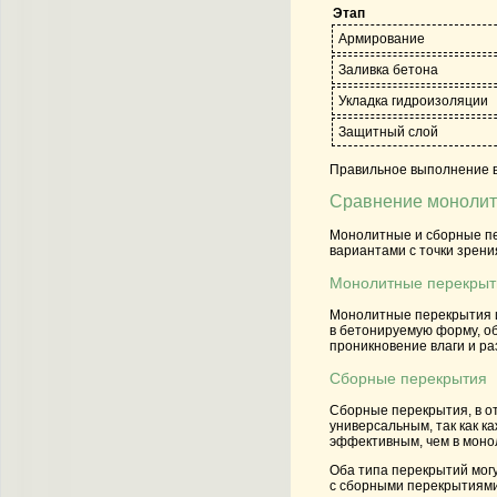
Этап
Армирование
Заливка бетона
Укладка гидроизоляции
Защитный слой
Правильное выполнение вс
Сравнение монолит
Монолитные и сборные пе
вариантами с точки зрени
Монолитные перекрыт
Монолитные перекрытия из
в бетонируемую форму, об
проникновение влаги и ра
Сборные перекрытия
Сборные перекрытия, в от
универсальным, так как к
эффективным, чем в монол
Оба типа перекрытий могу
с сборными перекрытиями