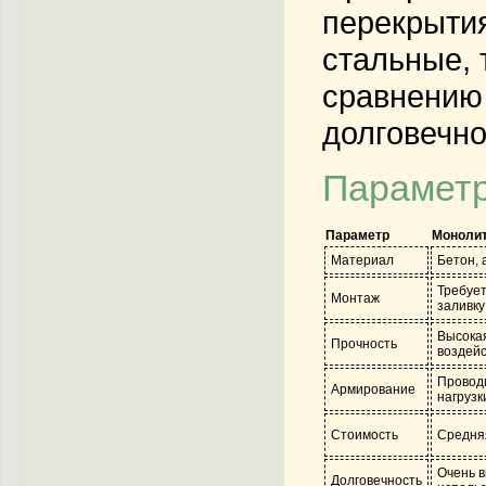
перекрытия
стальные, 
сравнению 
долговечно
Параметр
Параметр
Монолит
Материал
Бетон,
Требует
Монтаж
заливку
Высокая
Прочность
воздейс
Проводи
Армирование
нагрузк
Стоимость
Средняя
Очень в
Долговечность