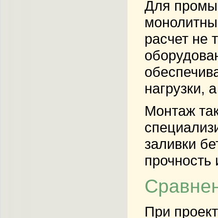
Для промыш
монолитные
расчет не 
оборудован
обеспечива
нагрузки, 
Монтаж так
специализи
заливки бе
прочность 
Сравнен
При проек