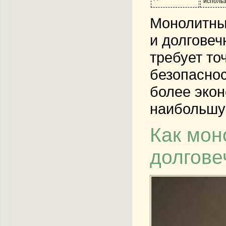
использ
Монолитные
и долговеч
требует то
безопаснос
более эко
наибольшую
Как мон
долгове