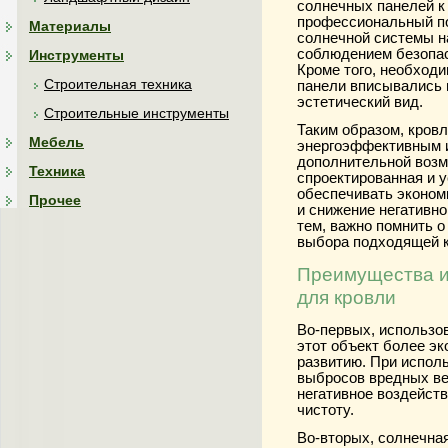
солнечных панелей к 
профессиональный п
Материалы
солнечной системы н
соблюдением безопас
Инструменты
Кроме того, необходи
Строительная техника
панели вписывались 
эстетический вид.
Строительные инструменты
Таким образом, кров
Мебель
энергоэффективным и
дополнительной воз
Техника
спроектированная и 
обеспечивать экономи
Прочее
и снижение негативн
тем, важно помнить 
выбора подходящей к
Преимущества и
для кровли
Во-первых, использо
этот объект более э
развитию. При испол
выбросов вредных ве
негативное воздейст
чистоту.
Во-вторых, солнечна