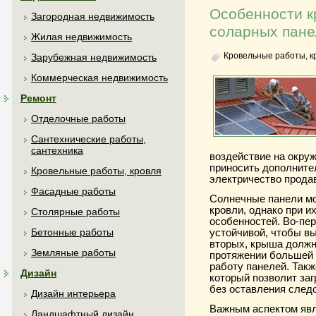
Особенности к
Загородная недвижимость
соларных пане
Жилая недвижимость
Кровельные работы, к
Зарубежная недвижимость
Коммерческая недвижимость
Ремонт
Отделочные работы
Сантехнические работы,
сантехника
воздействие на окруж
приносить дополните
Кровельные работы, кровля
электричество продав
Фасадные работы
Солнечные панели мо
кровли, однако при и
Столярные работы
особенностей. Во-пе
Бетонные работы
устойчивой, чтобы вы
вторых, крыша должн
Земляные работы
протяжении большей 
работу панелей. Такж
Дизайн
который позволит заг
без оставления следо
Дизайн интерьера
Важным аспектом явл
Ландшафтный дизайн