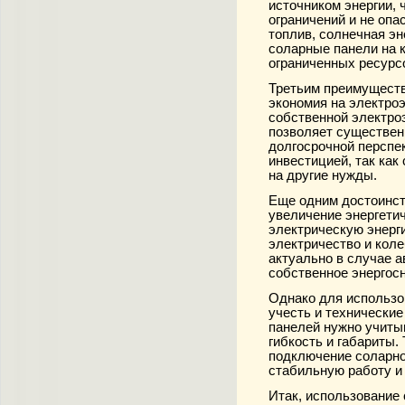
источником энергии, 
ограничений и не опа
топлив, солнечная эн
соларные панели на к
ограниченных ресурс
Третьим преимуществ
экономия на электроэ
собственной электро
позволяет существен
долгосрочной перспе
инвестицией, так ка
на другие нужды.
Еще одним достоинст
увеличение энергети
электрическую энерги
электричество и коле
актуально в случае а
собственное энергос
Однако для использо
учесть и технически
панелей нужно учиты
гибкость и габариты
подключение соларно
стабильную работу и
Итак, использование