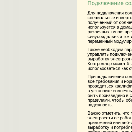
Подключение сол
Для подключения сол
специальные инверто
полученный от солне
используется в дома
различных типов: пр
синусоидальный ток 
переменный модулиро
Также необходим пар
управлять подключен
выработку электроэне
Контроллер может бы
использоваться как о
При подключении сол
все требования и но
проводиться квалиф
в установке солнечн
быть произведено в 
правилами, чтобы об
надежность.
Важно отметить, что 
электросети ее рабо
приложений или веб-
выработку и потребле
работу системы для 