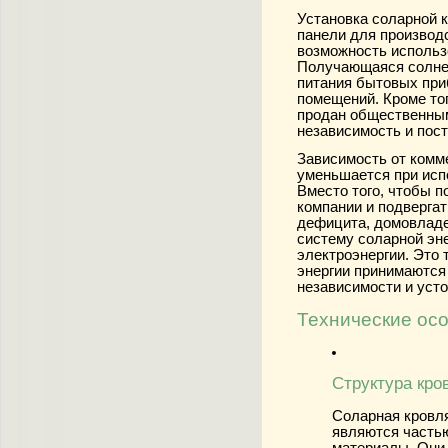
Установка соларной 
панели для производ
возможность использо
Получающаяся солнеч
питания бытовых при
помещений. Кроме то
продан общественным
независимость и пос
Зависимость от комме
уменьшается при исп
Вместо того, чтобы п
компании и подверга
дефицита, домовладе
систему соларной эн
электроэнергии. Это 
энергии принимаются 
независимости и усто
Технические ос
Структура кро
Соларная кровля
являются часть