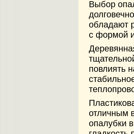
Выбор опал
долговечно
обладают 
с формой и
Деревянная
тщательной
повлиять н
стабильное
теплопрово
Пластикова
отличным в
опалубки в
гладкость 