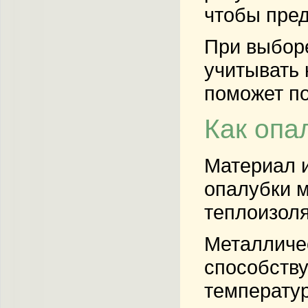
чтобы пред
При выборе
учитывать 
поможет по
Как опа
Материал и
опалубки м
теплоизоля
Металличес
способств
температур