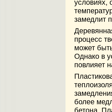
условиях, 
температур
замедлит 
Деревянная
процесс тв
может быть
Однако в 
повлияет н
Пластикова
теплоизоля
замедления
более мед
бетона. Пл