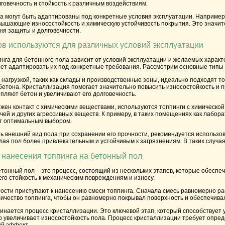
лговечность и стойкость к различным воздействиям.
га могут быть адаптированы под конкретные условия эксплуатации. Наприме
ышающие износостойкость и химическую устойчивость покрытия. Это значител
ня защиты и долговечности.
ов используются для различных условий эксплуатации
нга для бетонного пола зависит от условий эксплуатации и желаемых характ
яет адаптировать их под конкретные требования. Рассмотрим основные типы 
нагрузкой, таких как склады и производственные зоны, идеально подходят 
 бетона. Кристаллизация помогает значительно повысить износостойкость и
пляют бетон и увеличивают его долговечность.
жен контакт с химическими веществами, используются топпинги с химической
чей и других агрессивных веществ. К примеру, в таких помещениях как лабо
т оптимальным выбором.
 внешний вид пола при сохранении его прочности, рекомендуется использова
елая пол более привлекательным и устойчивым к загрязнениям. В таких случ
 нанесения топпинга на бетонный пол
тонный пол – это процесс, состоящий из нескольких этапов, которые обеспе
его стойкость к механическим повреждениям и износу.
ости приступают к нанесению смеси топпинга. Сначала смесь равномерно ра
ичество топпинга, чтобы он равномерно покрывал поверхность и обеспечива
чинается процесс кристаллизации. Это ключевой этап, который способствует 
но увеличивает износостойкость пола. Процесс кристаллизации требует опред
ый эффект.