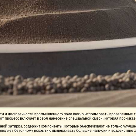
и и долговечности промышленного пола важно использовать проверенные те
от процесс включает в себя нанесение специальной смеси, которая проникает 
ычной затирки, содержит компоненты, которые обеспечивают не только улучш
зволяет бетонному покрытию выдерживать большие нагрузки и воздействие х