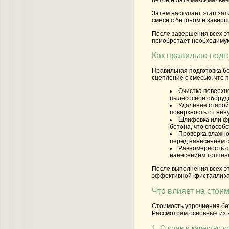
Затем наступает этап зат
смеси с бетоном и заверш
После завершения всех эт
приобретает необходимую 
Как правильно подг
Правильная подготовка бе
сцепление с смесью, что 
Очистка поверхн
пылесосное оборудо
Удаление старой
поверхность от нен
Шлифовка или фр
бетона, что способ
Проверка влажно
перед нанесением с
Равномерность о
нанесением топпинг
После выполнения всех эт
эффективной кристаллиза
Что влияет на стои
Стоимость упрочнения бет
Рассмотрим основные из 
1. Состав и качество 