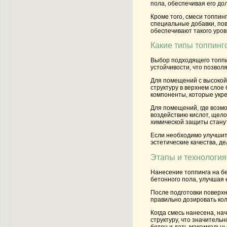
пола, обеспечивая его до
Кроме того, смеси топпин
специальные добавки, пов
обеспечивают такого уров
Какие типы топпинг
Выбор подходящего топпи
устойчивости, что позвол
Для помещений с высокой 
структуру в верхнем слое
компоненты, которые укре
Для помещений, где возмо
воздействию кислот, щело
химической защиты стану
Если необходимо улучшить
эстетические качества, д
Этапы и технология
Нанесение топпинга на бе
бетонного пола, улучшая 
После подготовки поверхн
правильно дозировать кол
Когда смесь нанесена, на
структуру, что значитель
бетон и дать максимальн