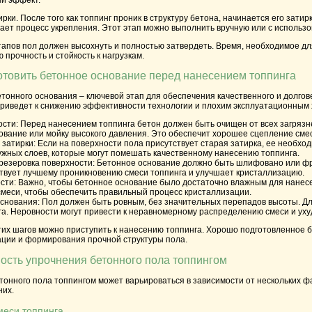
ирки. После того как топпинг проник в структуру бетона, начинается его за
ает процесс укрепления. Этот этап можно выполнить вручную или с использ
апов пол должен высохнуть и полностью затвердеть. Время, необходимое для
прочность и стойкость к нагрузкам.
отовить бетонное основание перед нанесением топпинга
тонного основания – ключевой этап для обеспечения качественного и долго
приведет к снижению эффективности технологии и плохим эксплуатационным 
ости:
Перед нанесением топпинга бетон должен быть очищен от всех загрязнен
вание или мойку высокого давления. Это обеспечит хорошее сцепление смес
 затирки:
Если на поверхности пола присутствует старая затирка, ее необхо
ужных слоев, которые могут помешать качественному нанесению топпинга.
езеровка поверхности:
Бетонное основание должно быть шлифовано или фрез
ствует лучшему проникновению смеси топпинга и улучшает кристаллизацию.
сти:
Важно, чтобы бетонное основание было достаточно влажным для нанесени
меси, чтобы обеспечить правильный процесс кристаллизации.
снования:
Пол должен быть ровным, без значительных перепадов высоты. Для
а. Неровности могут привести к неравномерному распределению смеси и ух
их шагов можно приступить к нанесению топпинга. Хорошо подготовленное б
ции и формирования прочной структуры пола.
мость упрочнения бетонного пола топпингом
онного пола топпингом может варьироваться в зависимости от нескольких ф
них.
смеси топпинга