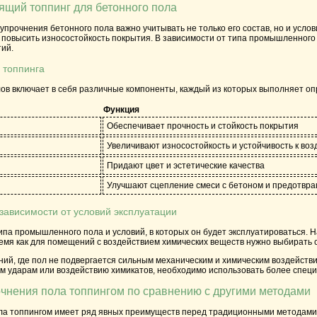
ящий топпинг для бетонного пола
упрочнения бетонного пола важно учитывать не только его состав, но и усл
 повысить износостойкость покрытия. В зависимости от типа промышленного
тий.
 топпинга
лов включает в себя различные компоненты, каждый из которых выполняет оп
Функция
Обеспечивает прочность и стойкость покрытия
Увеличивают износостойкость и устойчивость к во
Придают цвет и эстетические качества
Улучшают сцепление смеси с бетоном и предотв
 зависимости от условий эксплуатации
ипа промышленного пола и условий, в которых он будет эксплуатироваться. 
ремя как для помещений с воздействием химических веществ нужно выбирать 
й, где пол не подвергается сильным механическим и химическим воздействи
м ударам или воздействию химикатов, необходимо использовать более спе
чнения пола топпингом по сравнению с другими методами
ла топпингом имеет ряд явных преимуществ перед традиционными методами, 