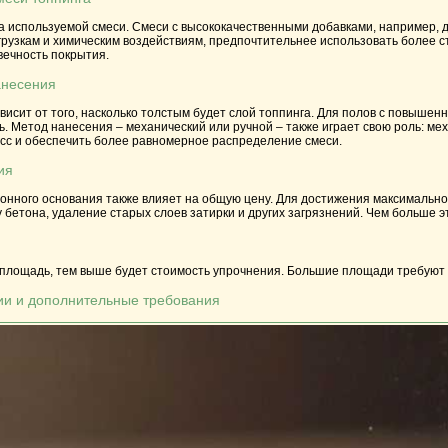
па используемой смеси. Смеси с высококачественными добавками, например, 
рузкам и химическим воздействиям, предпочтительнее использовать более с
вечность покрытия.
анесения
ависит от того, насколько толстым будет слой топпинга. Для полов с повы
ь. Метод нанесения – механический или ручной – также играет свою роль: м
есс и обеспечить более равномерное распределение смеси.
ия
онного основания также влияет на общую цену. Для достижения максимально
бетона, удаление старых слоев затирки и других загрязнений. Чем больше э
 площадь, тем выше будет стоимость упрочнения. Большие площади требуют 
ции и дополнительные требования