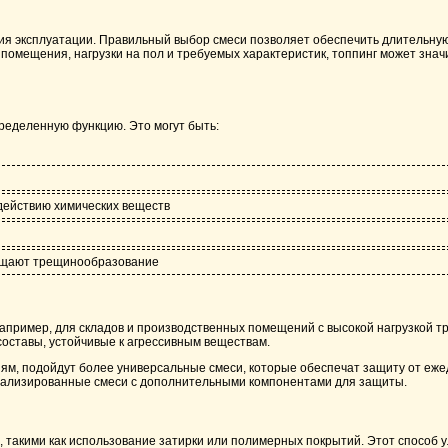
овия эксплуатации. Правильный выбор смеси позволяет обеспечить длительну
 помещения, нагрузки на пол и требуемых характеристик, топпинг может зна
ределенную функцию. Это могут быть:
здействию химических веществ
ращают трещинообразование
Например, для складов и производственных помещений с высокой нагрузкой 
составы, устойчивые к агрессивным веществам.
ям, подойдут более универсальные смеси, которые обеспечат защиту от ежед
циализированные смеси с дополнительными компонентами для защиты.
такими как использование затирки или полимерных покрытий. Этот способ 