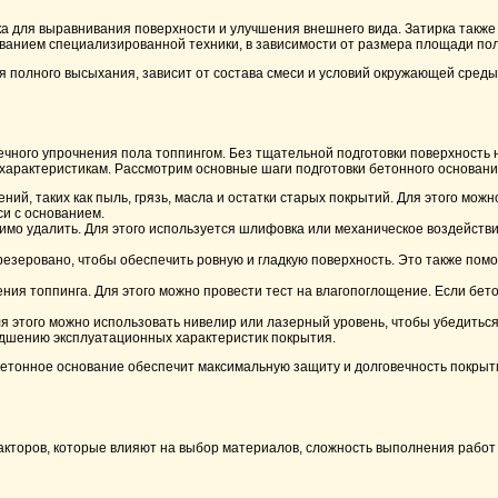
тирка для выравнивания поверхности и улучшения внешнего вида. Затирка так
ованием специализированной техники, в зависимости от размера площади пол
 полного высыхания, зависит от состава смеси и условий окружающей среды.
вечного упрочнения пола топпингом. Без тщательной подготовки поверхность
характеристикам. Рассмотрим основные шаги подготовки бетонного основани
ий, таких как пыль, грязь, масла и остатки старых покрытий. Для этого мо
и с основанием.
димо удалить. Для этого используется шлифовка или механическое воздейств
еровано, чтобы обеспечить ровную и гладкую поверхность. Это также помо
я топпинга. Для этого можно провести тест на влагопоглощение. Если бето
 этого можно использовать нивелир или лазерный уровень, чтобы убедиться
удшению эксплуатационных характеристик покрытия.
етонное основание обеспечит максимальную защиту и долговечность покрыти
акторов, которые влияют на выбор материалов, сложность выполнения работ 