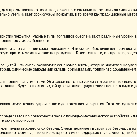
р, для промышленного пола, подверженного сильным нагрузкам или химическ
ьно увеличивает срок службы покрытия, в то время как традиционные методы
еристик покрытия. Разные типы топпингов обеспечивают различные уровни з
топпингов и их особенности.
топпинги с повышенной кристаллизацией. Эти смеси обеспечивают прочность
 предотвратить механические повреждения. Такие топпинги, как правило, со
 защитой. Эти смеси включают в себя компоненты, которые значительно увел
ратории, химические заводы или склады с химикатами, топпинги с добавление
ть топпинг с пигментами. Эти смеси не только усиливают защитные свойства
аях топпинг будет выполнять двойную функцию – улучшение внешнего вида и д
чивают качественное упрочнение и долговечность покрытия. Этот метод позв
спределяется по поверхности пола с помощью механического устройства или
л нужную прочность.
укреплению верхнего слоя бетона. Смесь проникает в структуру бетона, зап
еленного времени, в течение которого важно поддерживать влажность, чтобы