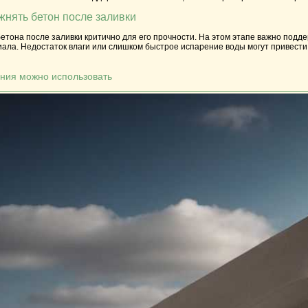
жнять бетон после заливки
етона после заливки критично для его прочности. На этом этапе важно подд
ала. Недостаток влаги или слишком быстрое испарение воды могут привести 
ния можно использовать