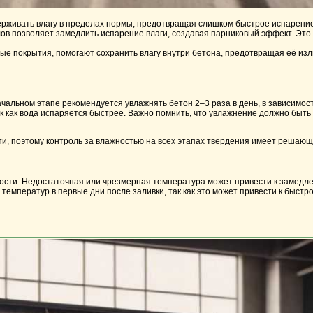
рживать влагу в пределах нормы, предотвращая слишком быстрое испарение
ов позволяет замедлить испарение влаги, создавая парниковый эффект. Это
ые покрытия, помогают сохранить влагу внутри бетона, предотвращая её из
чальном этапе рекомендуется увлажнять бетон 2–3 раза в день, в зависимос
к как вода испаряется быстрее. Важно помнить, что увлажнение должно быт
ти, поэтому контроль за влажностью на всех этапах твердения имеет решающ
ности. Недостаточная или чрезмерная температура может привести к замедл
емператур в первые дни после заливки, так как это может привести к быстро