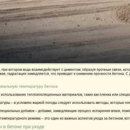
, при котором вода взаимодействует с цементом, образуя прочные связи, кот
ая, гидратация замедляется, что приводит к снижению прочности бетона. С 
имальную температуру бетона
 использование теплоизоляционных материалов, таких как пленка или специ
ратуры
– в условиях жаркой погоды следует использовать методы, которые по
пециальных добавок
– добавки, замедляющие процесс испарения влаги, помо
емпературного режима – это один из важных аспектов ухода за бетоном, кот
н в бетоне при уходе