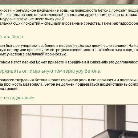
хности
– регулярное распыление воды на поверхность бетона поможет подде
ой
– использование полиэтиленовой пленки или других герметичных материал
м уровне в течение нескольких дней.
увлажняющих покрытий
– специализированные средства, такие как гидрофобн
жнять бетон
н быть регулярным, особенно в первые несколько дней после заливки. На на
ую погоду или при сильном ветре увлажнение может потребоваться чаще, та
ых участков с различной прочностью.
оном в этот период может привести к трещинам и снижению его долговечнос
ерживать оптимальную температуру бетона
оцессе твердения бетона играет ключевую роль в его прочности и долговеч
а прочность материала. Бетон не должен подвергаться воздействию высоких т
нию трещин.
ет на гидратацию