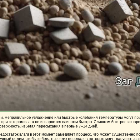
дни. Неправильное увлажнение или быстрые колебания температуры могут пр
, при котором влага не испаряется слишком быстро. Слишком быстрое испар
поверхность, избегая пересыхания в первые 7–14 дней.
Недостаток влаги в этот момент замедляет процесс, что может существенно п
турный режим, чтобы избежать резких перепадов, которые могут нарушить ра