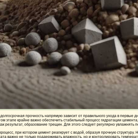
 долгосрочная прочность напрямую зависит от правильного ухода в первые 
том этапе крайне важно обеспечить стабильный процесс гидратации цемента
как результат, образование трещин. Для этого следует регулярно увлажнять 
процесс, при котором цемент реагирует с водой, образуя прочную структуру. 
ата важно не только поддерживать влажность, но и контролировать темпера