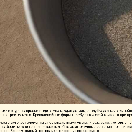
архитектурных проектов, где важна каждая деталь, опалубка для криволине
 для строительства. Криволинейные формы требуют высокой точности при пр
й часто включает элементы с нестандартными углами и радиусами, которые 
ных форм, можно точно повторить любые архитектурные решения, независимо
де необходим полный контроль за точностью всех элементов.