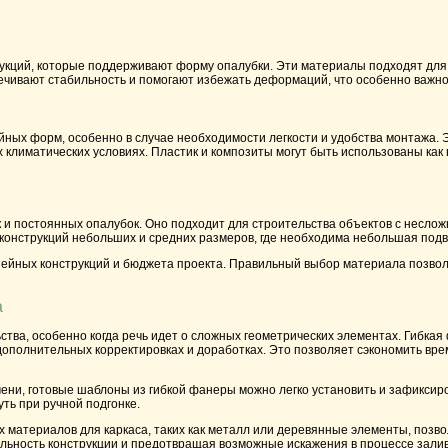
рукций, которые поддерживают форму опалубки. Эти материалы подходят для
ечивают стабильность и помогают избежать деформаций, что особенно важн
йных форм, особенно в случае необходимости легкости и удобства монтажа.
климатических условиях. Пластик и композиты могут быть использованы как в 
к и постоянных опалубок. Оно подходит для строительства объектов с несло
я конструкций небольших и средних размеров, где необходима небольшая подв
нейных конструкций и бюджета проекта. Правильный выбор материала позвол
а
ва, особенно когда речь идет о сложных геометрических элементах. Гибкая
ополнительных корректировках и доработках. Это позволяет сэкономить вре
ни, готовые шаблоны из гибкой фанеры можно легко установить и зафиксиро
ть при ручной подгонке.
 материалов для каркаса, таких как металл или деревянные элементы, позво
льность конструкции и предотвращая возможные искажения в процессе залив