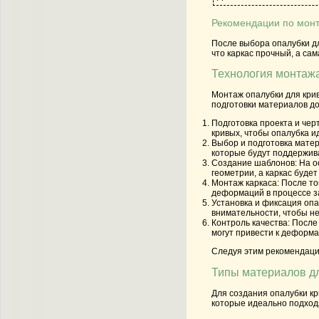
Рекомендации по мон
После выбора опалубки дл
что каркас прочный, а са
Технология монтажа
Монтаж опалубки для крив
подготовки материалов до
Подготовка проекта и чер
кривых, чтобы опалубка и
Выбор и подготовка мате
которые будут поддержив
Создание шаблонов:
На о
геометрии, а каркас буде
Монтаж каркаса:
После тог
деформаций в процессе з
Установка и фиксация опа
внимательности, чтобы не
Контроль качества:
После 
могут привести к деформа
Следуя этим рекомендация
Типы материалов д
Для создания опалубки к
которые идеально подход