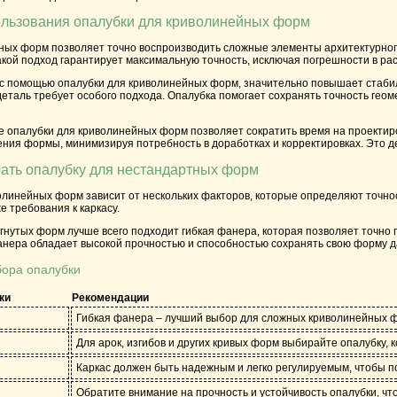
льзования опалубки для криволинейных форм
ных форм позволяет точно воспроизводить сложные элементы архитектурного 
кой подход гарантирует максимальную точность, исключая погрешности в расч
с помощью опалубки для криволинейных форм, значительно повышает стабил
деталь требует особого подхода. Опалубка помогает сохранять точность геом
е опалубки для криволинейных форм позволяет сократить время на проектир
ения формы, минимизируя потребность в доработках и корректировках. Это д
ать опалубку для нестандартных форм
линейных форм зависит от нескольких факторов, которые определяют точнос
е требования к каркасу.
огнутых форм лучше всего подходит
гибкая фанера
, которая позволяет точно
анера обладает высокой прочностью и способностью сохранять свою форму д
бора опалубки
ки
Рекомендации
Гибкая фанера – лучший выбор для сложных криволинейных фо
Для арок, изгибов и других кривых форм выбирайте опалубку, 
Каркас должен быть надежным и легко регулируемым, чтобы п
Обратите внимание на прочность и устойчивость опалубки, чт