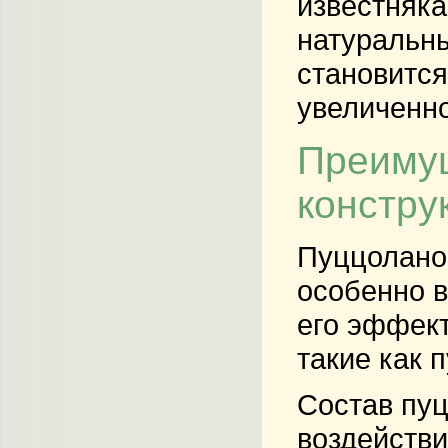
известняка
натуральны
становится
увеличенно
Преимущ
констру
Пуццолано
особенно в
его эффект
такие как 
Состав пуц
воздействи