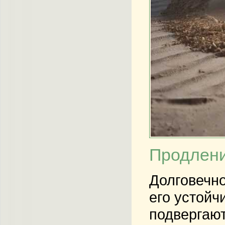
Продлени
Долговечно
его устойч
подвергаю