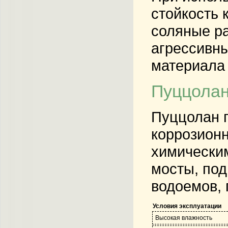
стойкость 
соляные ра
агрессивны
материала 
Пуццолан
Пуццолан п
коррозионн
химическим
мосты, под
водоемов, 
Условия эксплуатации
Высокая влажность