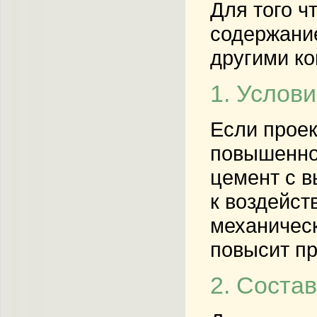
Для того ч
содержание
другими ко
1. Услов
Если проек
повышенно
цемент с в
к воздейст
механическ
повысит пр
2. Соста