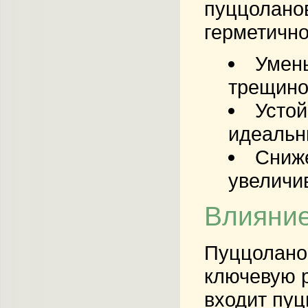
пуццоланов
герметично
Умень
трещино
Устой
идеальн
Сниже
увеличи
Влияние
Пуццоланов
ключевую р
входит пуц