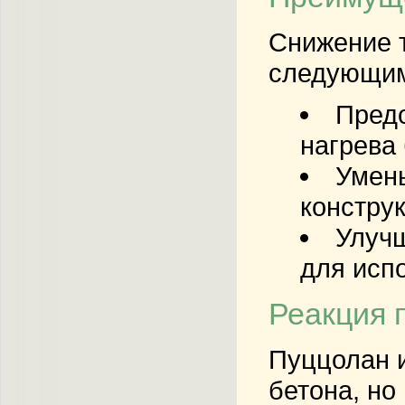
Снижение 
следующим
Предо
нагрева 
Умень
констру
Улучш
для исп
Реакция 
Пуццолан и
бетона, но