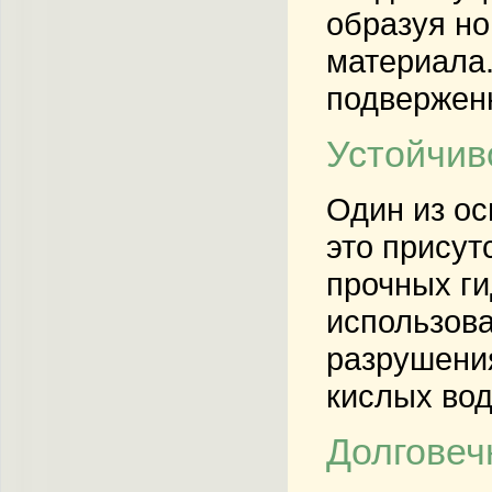
образуя н
материала.
подверженн
Устойчив
Один из ос
это присут
прочных ги
использова
разрушения
кислых вод
Долговеч