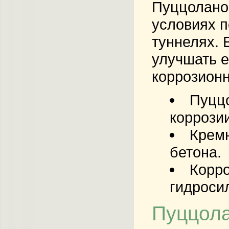
Пуццоланов
условиях п
туннелях. 
улучшать е
коррозионн
Пуццо
коррозии
Кремн
бетона.
Корро
гидроси
Пуццола