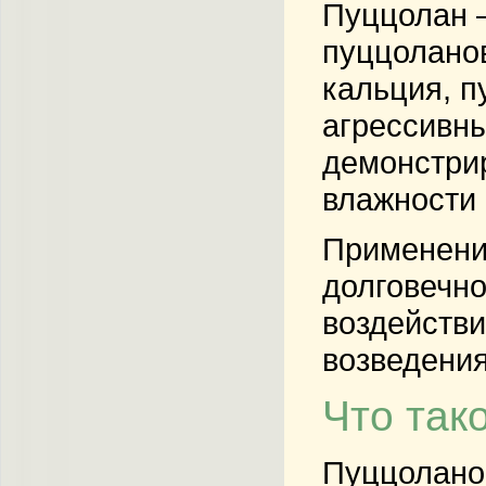
Пуццолан –
пуццоланов
кальция, п
агрессивны
демонстри
влажности 
Применени
долговечно
воздействи
возведения
Что так
Пуццоланов