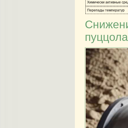
Химически активные ср
Перепады температур
Снижени
пуццола