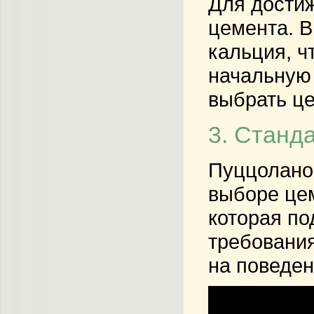
Для достиж
цемента. 
кальция, ч
начальную 
выбрать ц
3. Станд
Пуццолано
выборе це
которая по
требования
на поведен