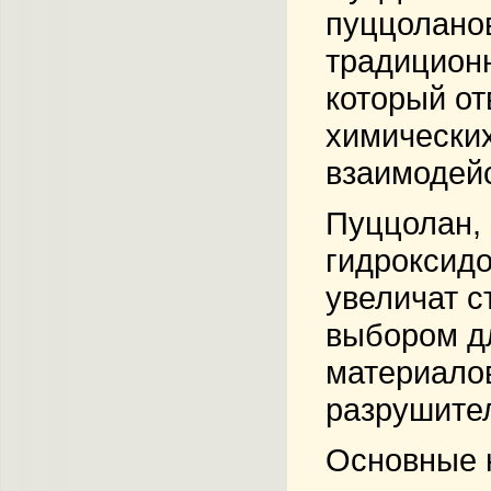
пуццоланов
традиционн
который от
химических
взаимодейс
Пуццолан, 
гидроксидо
увеличат с
выбором дл
материалов
разрушите
Основные к