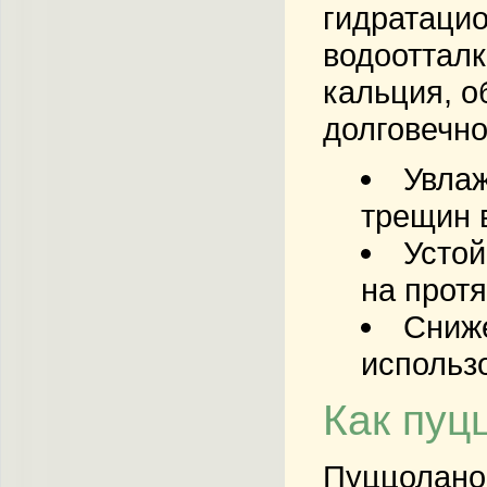
гидратацио
водоотталк
кальция, о
долговечно
Увлаж
трещин 
Устой
на протя
Сниже
использ
Как пуц
Пуццоланов