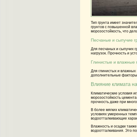
Тип грунта имеет значите
грунтов с повышенной вл
морозостойкость, что дел
Песчаные и сыпучие г
Для песчаных и сыпучих г
нагрузок. Прочность и у
Глинистые и влажные 
Для глинистых и влажных
дополнительные факторы, 
Влияние климата н
Климатические условия иг
морозостойкость
цемента.
прочность даже при много
В более мягких климатиче
условиях умеренных темп
водоотталкивающие характ
Влажность и осадки также
водоотталкивания. Это по