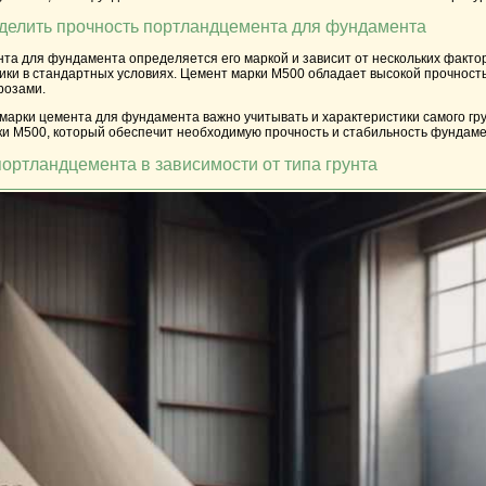
делить прочность портландцемента для фундамента
а для фундамента определяется его маркой и зависит от нескольких факторо
ики в стандартных условиях. Цемент марки
М500
обладает высокой прочность
розами.
арки цемента для фундамента важно учитывать и характеристики самого гру
ки
М500
, который обеспечит необходимую прочность и стабильность фундаме
портландцемента в зависимости от типа грунта