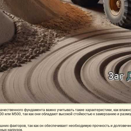
ачественного фундамента важно учитывать такие характеристики, как
влажно
00
или
М500
, так как они обладают высокой стойкостью к замерзанию и раз
них факторов, так как он обеспечивает необходимую прочность и долговечно
ных нагрузок.