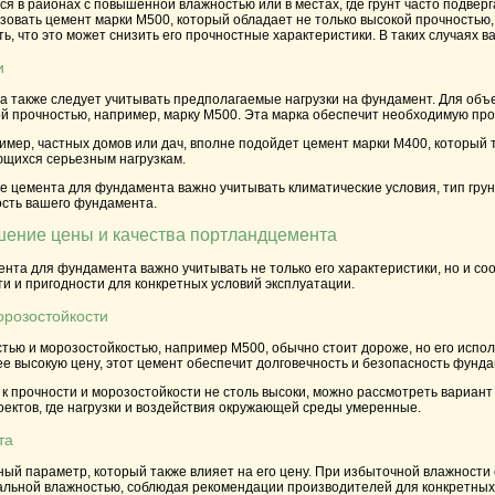
ся в районах с повышенной влажностью или в местах, где грунт часто подве
зовать цемент марки
М500
, который обладает не только высокой прочностью
ь, что это может снизить его прочностные характеристики. В таких случаях
и
 также следует учитывать предполагаемые нагрузки на фундамент. Для объе
ой прочностью, например, марку
М500
. Эта марка обеспечит необходимую про
ример, частных домов или дач, вполне подойдет цемент марки
М400
, который
ющихся серьезным нагрузкам.
е цемента для фундамента важно учитывать климатические условия, тип гру
ость вашего фундамента.
шение цены и качества портландцемента
та для фундамента важно учитывать не только его характеристики, но и соо
и и пригодности для конкретных условий эксплуатации.
орозостойкости
стью и морозостойкостью, например
М500
, обычно стоит дороже, но его испо
ее высокую цену, этот цемент обеспечит долговечность и безопасность фунда
к прочности и морозостойкости не столь высоки, можно рассмотреть вариан
ектов, где нагрузки и воздействия окружающей среды умеренные.
та
ый параметр, который также влияет на его цену. При избыточной влажности
льной влажностью, соблюдая рекомендации производителей для конкретных м