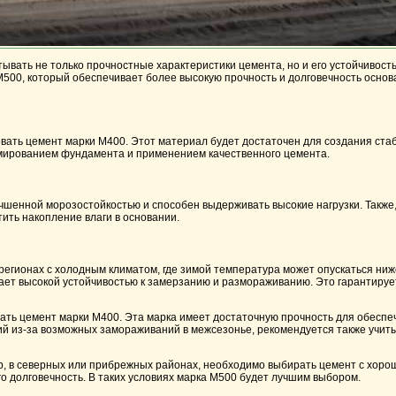
вать не только прочностные характеристики цемента, но и его устойчивость
М500
, который обеспечивает более высокую прочность и долговечность осно
овать цемент марки
М400
. Этот материал будет достаточен для создания ст
армированием фундамента и применением качественного цемента.
лучшенной морозостойкостью и способен выдерживать высокие нагрузки. Также
ить накопление влаги в основании.
егионах с холодным климатом, где зимой температура может опускаться ниж
дает высокой устойчивостью к замерзанию и размораживанию. Это гарантируе
вать цемент марки
М400
. Эта марка имеет достаточную прочность для обесп
 из-за возможных замораживаний в межсезонье, рекомендуется также учитыв
ер, в северных или прибрежных районах, необходимо выбирать цемент с хор
о долговечность. В таких условиях марка
М500
будет лучшим выбором.