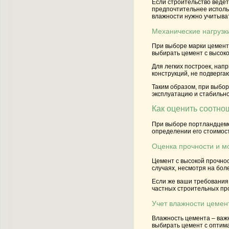
Если строительство ведет
предпочтительнее исполь
влажности нужно учитыват
Механические нагрузк
При выборе марки цемента
выбирать цемент с высок
Для легких построек, нап
конструкций, не подверга
Таким образом, при выбор
эксплуатацию и стабильн
Как оценить соотно
При выборе портландцемен
определении его стоимост
Оценка прочности и м
Цемент с высокой прочно
случаях, несмотря на бол
Если же ваши требования 
частных строительных про
Учет влажности цемен
Влажность цемента – важн
выбирать цемент с оптима