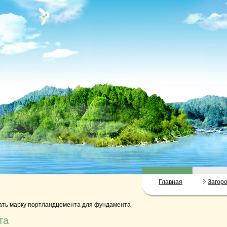
Главная
Загор
ать марку портландцемента для фундамента
та