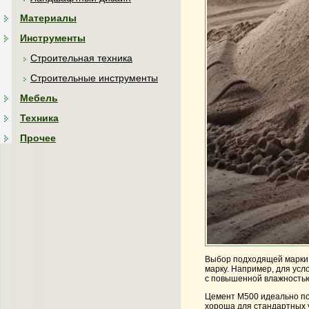
Материалы
Инструменты
Строительная техника
Строительные инструменты
Мебель
Техника
Прочее
Выбор подходящей марки 
марку. Например, для ус
с повышенной влажностью
Цемент
М500
идеально по
хороша для стандартных 