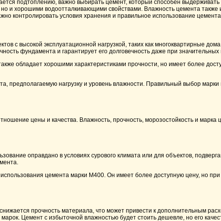
ргается подтоплению, важно выбирать цемент, который способен выдерживать 
, но и хорошими водоотталкивающими свойствами. Влажность цемента также и
 важно контролировать условия хранения и правильное использование цемента
ктов с высокой эксплуатационной нагрузкой, таких как многоквартирные до
чность фундамента и гарантирует его долговечность даже при значительных 
 также обладает хорошими характеристиками прочности, но имеет более дост
нта, предполагаемую нагрузку и уровень влажности. Правильный выбор марки
тношение цены и качества. Влажность, прочность, морозостойкость и марка 
льзование оправдано в условиях сурового климата или для объектов, подверг
мента.
т использования цемента марки
М400
. Он имеет более доступную цену, но пр
 снижается прочность материала, что может привести к дополнительным расх
арок. Цемент с избыточной влажностью будет стоить дешевле, но его качест