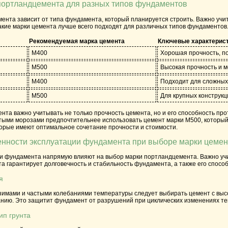
портландцемента для разных типов фундаментов
нта зависит от типа фундамента, который планируется строить. Важно учиты
какие марки цемента лучше всего подходят для различных типов фундаментов
Рекомендуемая марка цемента
Ключевые характерис
М400
Хорошая прочность, по
М500
Высокая прочность и м
М400
Подходит для сложных 
М500
Для крупных конструкц
нта важно учитывать не только прочность цемента, но и его способность пр
тыми морозами предпочтительнее использовать цемент марки
М500
, которы
торые имеют оптимальное сочетание прочности и стоимости.
енности эксплуатации фундамента при выборе марки цемен
и фундамента напрямую влияют на выбор марки портландцемента. Важно учиты
 гарантирует долговечность и стабильность фундамента, а также его спосо
я
 зимами и частыми колебаниями температуры следует выбирать цемент с выс
нию. Это защитит фундамент от разрушений при циклических изменениях те
ип грунта