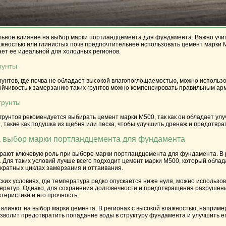
льное влияние на выбор марки портландцемента для фундамента. Важно учиты
ажностью или глинистых почв предпочтительнее использовать цемент марки
ает ее идеальной для холодных регионов.
рунты
рунтов, где почва не обладает высокой влагопоглощаемостью, можно использ
стойчивость к замерзанию таких грунтов можно компенсировать правильным 
грунты
 грунтов рекомендуется выбирать цемент марки
М500
, так как он обладает у
такие как подушка из щебня или песка, чтобы улучшить дренаж и предотврат
а выбор марки портландцемента для фундамента
рают ключевую роль при выборе марки портландцемента для фундамента. В р
 Для таких условий лучше всего подходит цемент марки
М500
, который обла
кратных циклах замерзания и оттаивания.
ских условиях, где температура редко опускается ниже нуля, можно использо
ератур. Однако, для сохранения долговечности и предотвращения разрушений
еристики и его прочность.
 влияют на выбор марки цемента. В регионах с высокой влажностью, наприм
зволит предотвратить попадание воды в структуру фундамента и улучшить ег