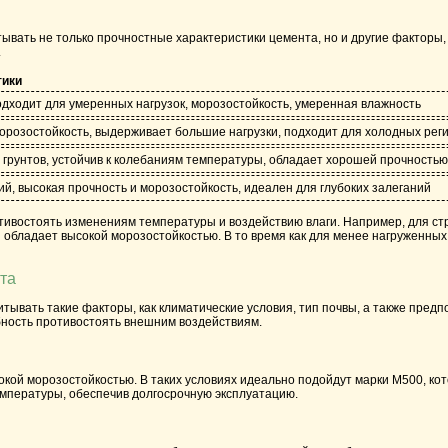
вать не только прочностные характеристики цемента, но и другие факторы, 
.
тики
дходит для умеренных нагрузок, морозостойкость, умеренная влажность
орозостойкость, выдерживает большие нагрузки, подходит для холодных рег
грунтов, устойчив к колебаниям температуры, обладает хорошей прочностью
ий, высокая прочность и морозостойкость, идеален для глубоких залеганий
отивостоять изменениям температуры и воздействию влаги. Например, для ст
й обладает высокой морозостойкостью. В то время как для менее нагруженны
та
вать такие факторы, как климатические условия, тип почвы, а также предп
бность противостоять внешним воздействиям.
окой морозостойкостью. В таких условиях идеально подойдут марки
М500
, ко
мпературы, обеспечив долгосрочную эксплуатацию.