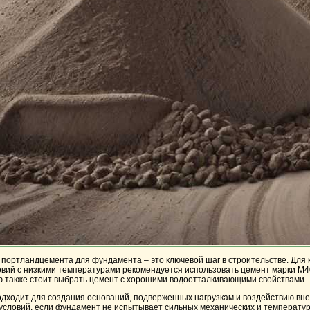
портландцемента для фундамента – это ключевой шаг в строительстве. Для к
ловий с низкими температурами рекомендуется использовать цемент марки
М4
 также стоит выбрать цемент с хорошими водоотталкивающими свойствами.
дходит для создания оснований, подверженных нагрузкам и воздействию внеш
условий, если фундамент не испытывает сильных механических и температур