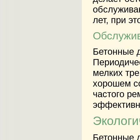
обслуживан
лет, при э
Обслужив
Бетонные 
Периодичес
мелких тре
хорошем со
частого ре
эффективн
Экологи
Бетонные д