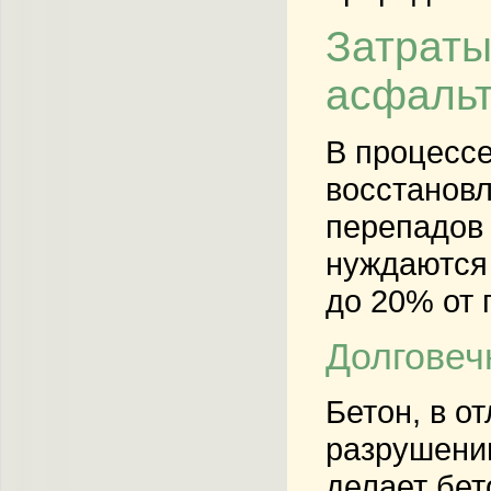
Затраты
асфаль
В процессе
восстановл
перепадов 
нуждаются 
до 20% от 
Долговеч
Бетон, в о
разрушению
делает бет