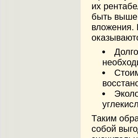
их рентабе
быть выше,
вложения. 
оказываютс
Долго
необход
Стои
восстан
Эколо
углекисл
Таким обра
собой выго