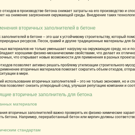
е отходов в производстве бетона снижает затраты на его производство и сп
яет на снижение загрязнения окружающей среды. Внедрение таких технологий
енения вторичных заполнителей в бетоне
заполнителей в бетоне – это шаг к устойчивому строительству, который пом
 природных ресурсов. Песок, гравий и другие традиционные материалы для 
ых материалов не только уменьшает нагрузку на окружающую среду, но и по
обладают хорошими физико-механическими свойствами, что делает их отличн
рочных, что открывает новые возможности для применения в разных проектах
 отходов позволяет активно решать проблему утилизации строительного мус
Применение вторичных материалов помогает сократить объем отходов, отпра
ситуации в мире.
й использование вторичных заполнителей – это не только экономия, но и с
ов позволяет снизить углеродный след, улучшая репутацию компании и соот
ящие вторичные заполнитель для бетона
танных материалов
ания вторичных заполнителей важно проверять их физико-химические характ
ть бетона. Например, переработанный бетон или кирпич должны соответство
гическим стандартам