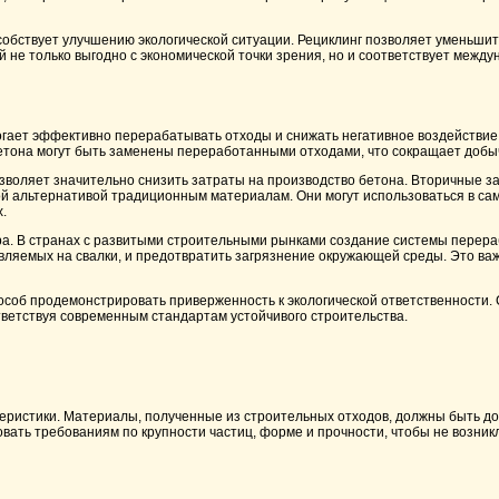
особствует улучшению экологической ситуации. Рециклинг позволяет уменьши
 не только выгодно с экономической точки зрения, но и соответствует межд
огает эффективно перерабатывать отходы и снижать негативное воздействие 
бетона могут быть заменены переработанными отходами, что сокращает добы
зволяет значительно снизить затраты на производство бетона. Вторичные з
ой альтернативой традиционным материалам. Они могут использоваться в сам
.
ора. В странах с развитыми строительными рынками создание системы перер
вляемых на свалки, и предотвратить загрязнение окружающей среды. Это важ
пособ продемонстрировать приверженность к экологической ответственности.
ветствуя современным стандартам устойчивого строительства.
еристики. Материалы, полученные из строительных отходов, должны быть д
вать требованиям по крупности частиц, форме и прочности, чтобы не возник