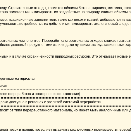
у. Строительные отходы, такие как обломки бетона, кирпича, металла, стек
етона помогает минимизировать их воздействие на природу, снижая объемы о
, традиционные заполнители, такие как песок и гравий, добываются из кар
меньшить потребность в их добыче и минимизировать экологический след ст
роительных компонентов. Переработка строительных отходов снижает затрат
ь более дешевый продукт с теми же или даже лучшими эксплуатационными хар
ыми и в случае ограниченности природных ресурсов. Это открывает новые в
оричные материалы
зкая
зкое (переработка и повторное использование)
роко доступно в регионах с развитой системой переработки
висит от типа переработанного материала, но может быть аналогичным или
ый песок и гравий, позволяет выделить ряд ключевых преимуществ перерабо