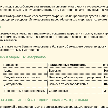
 отходов способствует значительному снижению нагрузки на окружающую сред
загрязняя землю и воду. Использование этих материалов для производства б
ых материалов также способствует сохранению природных ресурсов. Например
природных ресурсов. Использование переработанных материалов позволяет у
ы
 материалов позволяет значительно сократить затраты на покупку новых ст
ю стоимость строительства. Более того, переработка позволяет производит
их клиентов.
ы также могут быть использованы в больших объемах, что делает их доступн
х строительных материалов.
ных и вторичных материалов
Параметр
Традиционные материалы
Вт
Цена
Высокая
Ни
Воздействие на экологию
Высокое (добыча и транспортировка)
Ни
Доступность
Зависит от местоположения
Ши
Прочностные характеристики
Стандартные
За
ых заполнителей с традиционными материалами
олнителей с традиционными строительными материалами, такими как природн