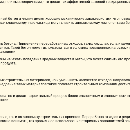
ыми, но и высокопрочными, что делает их эффективной заменой традиционн
нный бетон и кирпич имеют хорошие механические характеристики, что позво
как слишком крупные частицы могут снизить адгезию между компонентами бет
ть бетона. Применение переработанных отходов, таких как шлак, зола и кам
гентов. Такой бетон может использоваться в условиях повышенных нагрузок 
словиями.
бы избежать попадания вредных веществ в бетон, что может снизить его пр
 продукта.
ых строительных материалов, но и уменьшить количество отходов, направляе
недрение таких материалов также помогает строительным компаниям достига
она, но и делает строительный процесс более экологичным и экономически в
логии.
в
гию, так и на экономику строительных проектов. Переработка отходов и рец
 важно понимать, как правильное использование вторичных заполнителей влия