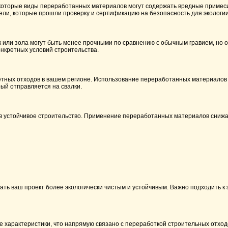
екоторые виды переработанных материалов могут содержать вредные примеси
ели, которые прошли проверку и сертификацию на безопасность для экологии
 или зола могут быть менее прочными по сравнению с обычным гравием, но о
онкретных условий строительства.
етных отходов в вашем регионе. Использование переработанных материалов 
ый отправляется на свалки.
д в устойчивое строительство. Применение переработанных материалов сниж
ть ваш проект более экологически чистым и устойчивым. Важно подходить к э
 характеристики, что напрямую связано с переработкой строительных отход