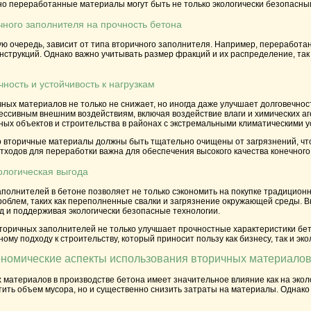
нно переработанные материалы могут быть не только экологически безопасн
чного заполнителя на прочность бетона
ую очередь, зависит от типа вторичного заполнителя. Например, переработа
нструкций. Однако важно учитывать размер фракций и их распределение, так 
чность и устойчивость к нагрузкам
ых материалов не только не снижает, но иногда даже улучшает долговечнос
рессивным внешним воздействиям, включая воздействие влаги и химических а
ных объектов и строительства в районах с экстремальными климатическими у
о вторичные материалы должны быть тщательно очищены от загрязнений, что
отходов для переработки важна для обеспечения высокого качества конечного
ологическая выгода
олнителей в бетоне позволяет не только сэкономить на покупке традиционн
облем, таких как переполненные свалки и загрязнение окружающей среды. В
д и поддерживая экологически безопасные технологии.
торичных заполнителей не только улучшает прочностные характеристики бет
ому подходу к строительству, который приносит пользу как бизнесу, так и эко
ономические аспекты использования вторичных материало
материалов в производстве бетона имеет значительное влияние как на эколо
тить объем мусора, но и существенно снизить затраты на материалы. Однако