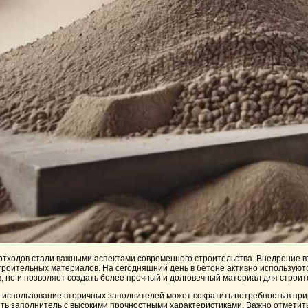
отходов стали важными аспектами современного строительства. Внедрение в
троительных материалов. На сегодняшний день в бетоне активно используютс
 но и позволяет создать более прочный и долговечный материал для строит
использование вторичных заполнителей может сократить потребность в приро
ть заполнитель с высокими прочностными характеристиками. Важно отметить