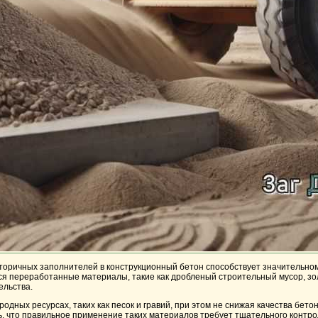
торичных заполнителей в конструкционный бетон способствует значительном
я переработанные материалы, такие как дробленый строительный мусор, зола
ельства.
дных ресурсах, таких как песок и гравий, при этом не снижая качества бето
, что правильное применение таких материалов требует тщательного контрол