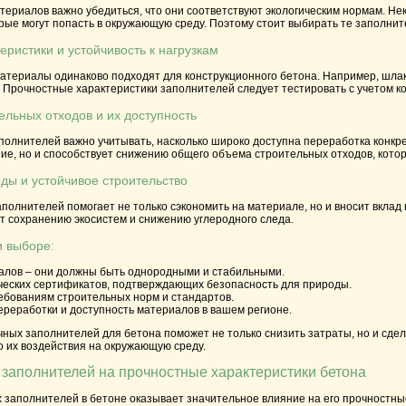
териалов важно убедиться, что они соответствуют экологическим нормам. Н
рые могут попасть в окружающую среду. Поэтому стоит выбирать те заполнит
еристики и устойчивость к нагрузкам
атериалы одинаково подходят для конструкционного бетона. Например, шлак
 Прочностные характеристики заполнителей следует тестировать с учетом к
ельных отходов и их доступность
полнителей важно учитывать, насколько широко доступна переработка конкр
ие, но и способствует снижению общего объема строительных отходов, котор
ды и устойчивое строительство
полнителей помогает не только сэкономить на материале, но и вносит вкла
ет сохранению экосистем и снижению углеродного следа.
и выборе:
алов – они должны быть однородными и стабильными.
ческих сертификатов, подтверждающих безопасность для природы.
ебованиям строительных норм и стандартов.
реработки и доступность материалов в вашем регионе.
ых заполнителей для бетона поможет не только снизить затраты, но и сдела
о их воздействия на окружающую среду.
заполнителей на прочностные характеристики бетона
заполнителей в бетоне оказывает значительное влияние на его прочностные