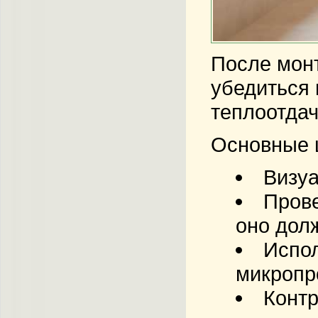
После монт
убедиться 
теплоотдач
Основные 
Визуа
Прове
оно дол
Испол
микропр
Контр