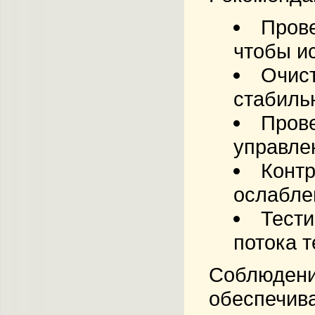
Прове
чтобы и
Очист
стабильн
Прове
управле
Контр
ослабле
Тести
потока 
Соблюдение
обеспечива