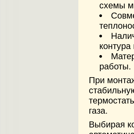
схемы м
Совме
теплоно
Налич
контура 
Матер
работы.
При монтаж
стабильную
термостаты
газа.
Выбирая к