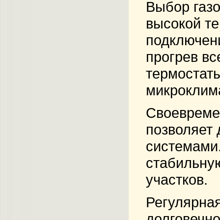
Выбор газо
высокой
те
подключени
прогрев вс
термостат
микроклима
Своевремен
позволяет
системами.
стабильн
участков.
Регулярная
долговечн