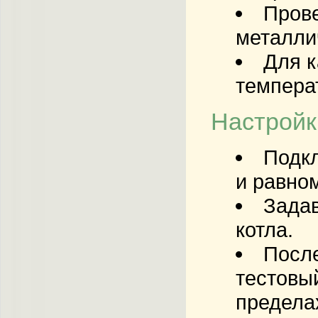
Прове
металли
Для к
темпера
Настройк
Подкл
и равно
Задав
котла.
После
тестовы
предела