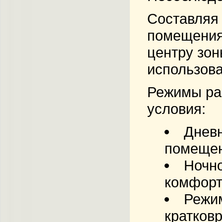
Составляя 
помещениях
центру зо
использова
Режимы ра
условия:
Дневн
помещен
Ночно
комфорт
Режим
кратков