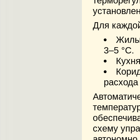
терморегул
установле
Для каждой
Жилы
3–5 °C.
Кухня
Кори
расхода 
Автоматиче
температур
обеспечива
схему упра
автономно,