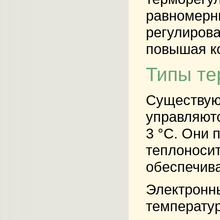
равномерны
регулирова
повышая к
Типы те
Существую
управляют
3 °C. Они 
теплоноси
обеспечива
Электронн
температур