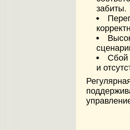
забиты.
Перег
коррект
Высок
сценари
Сбой 
и отсут
Регулярна
поддержива
управление