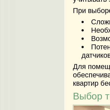
При выбор
Сложн
Необх
Возмо
Потен
датчиков
Для помещ
обеспечива
квартир бе
Выбор т