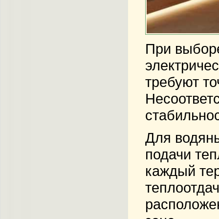
При выборе
электричес
требуют т
Несоответс
стабильнос
Для водяны
подачи теп
каждый те
теплоотдач
расположен