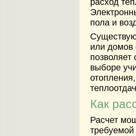
расход теп
Электронн
пола и воз
Существую
или домов 
позволяет 
выборе уч
отопления
теплоотдач
Как рас
Расчет мощ
требуемой 