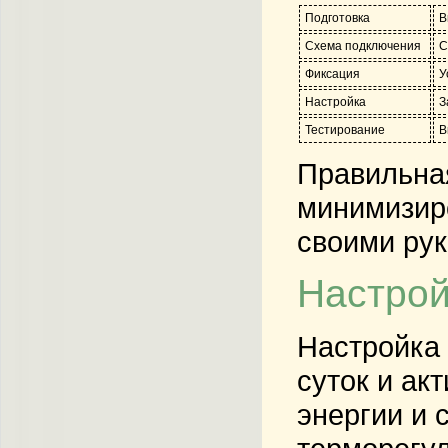
Подготовка
В
Схема подключения
С
Фиксация
У
Настройка
З
Тестирование
В
Правильная
минимизиро
своими рук
Настрой
Настройка 
суток и ак
энергии и 