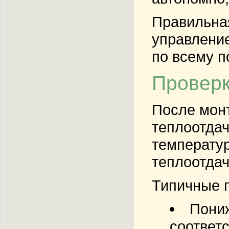
Правильная
управление
по всему п
Проверк
После монт
теплоотдач
температур
теплоотдач
Типичные 
Пониж
соответ