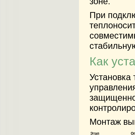
зоне.
При подкл
теплоносит
совместимы
стабильную
Как уст
Установка 
управления
защищенное
контролиро
Монтаж вып
Этап
О