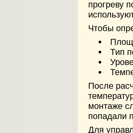
прогреву п
используют
Чтобы опр
Площа
Тип п
Урове
Темпе
После расч
температур
монтаже сл
попадали п
Для управ