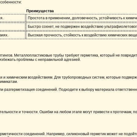
особенности:
Преимущества
я.
Простота в применении, долговечность, устойчивость к химич
Быстро сохнет, не подвержен воздействию ультрафиолетовог
виях.
Высокая прочность, стойкость к воздействию химических веще
итингов. Металлопластиковые трубы требуют герметика, который не повредит
избежать проблемы с неправильной адгезией.
ти и химическим воздействиям. Для трубопроводных систем, которые подвер
химикатам.
ли разгерметизация соединений. Подходите к выбору материала ответственн
ательности и точности. Ошибки на любом этапе могут привести к протечкам,
рметичности соединений. Например, силиконовый герметик может не подойт