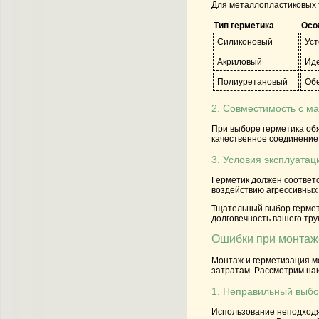
Для металлопластиковых т
Тип герметика
Осо
Силиконовый
Уст
Акриловый
Иде
Полиуретановый
Обе
2. Совместимость с м
При выборе герметика обя
качественное соединение
3. Условия эксплуатац
Герметик должен соответ
воздействию агрессивных 
Тщательный выбор гермети
долговечность вашего тр
Ошибки при монтаж
Монтаж и герметизация ме
затратам. Рассмотрим на
1. Неправильный выбо
Использование неподходя