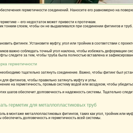
беспечения герметичности соединений. Наносите его равномерно на поверхн
герметике – его недостаток может привести к протечкам.
ик тонким слоем, чтобы он не выдавливался при соединении фитингов и труб.
новить фитинги. Установите муфту, угол или тройник в соответствии с проек
йников важно соблюдать точный угол наклона, чтобы избежать деформации си
уфты следите за тем, чтобы труба была полностью вставлена и зафиксирован
ерка герметичности
необходимо тщательно затянуть соединение. Важно, чтобы фитинг был устан
 для фитингов, чтобы правильно затянуть муфту и углы.
ение на герметичность, промыв систему водой или воздухом, чтобы убедиться
тих шагов обеспечит долговечность и надежность системы. Тщательно следи
ать герметик для металлопластиковых труб
оль в монтаже металлопластиковых фитингов, таких как угол, тройник или м
ы обеспечить долговечность и герметичность всей системы.