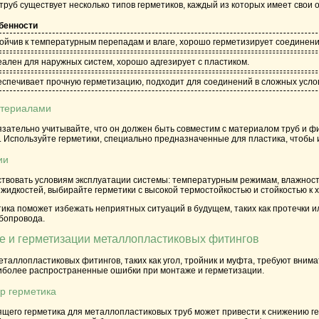
руб существует несколько типов герметиков, каждый из которых имеет свои 
бенности
ойчив к температурным перепадам и влаге, хорошо герметизирует соединени
ален для наружных систем, хорошо адгезирует с пластиком.
спечивает прочную герметизацию, подходит для соединений в сложных усло
атериалами
зательно учитывайте, что он должен быть совместим с материалом труб и ф
. Используйте герметики, специально предназначенные для пластика, чтобы 
ии
ствовать условиям эксплуатации системы: температурным режимам, влажнос
жидкостей, выбирайте герметики с высокой термостойкостью и стойкостью к 
ка поможет избежать неприятных ситуаций в будущем, таких как протечки и
убопровода.
е и герметизации металлопластиковых фитингов
таллопластиковых фитингов, таких как угол, тройник и муфта, требуют вним
иболее распространенные ошибки при монтаже и герметизации.
р герметика
щего герметика для металлопластиковых труб может привести к снижению ге