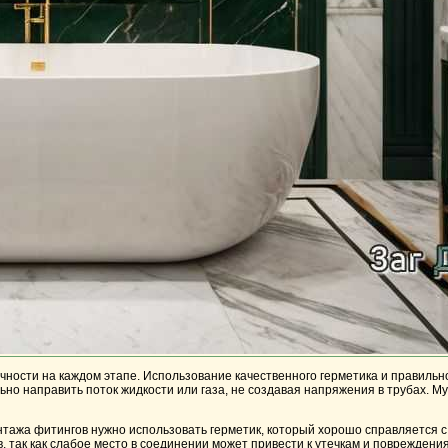
очности на каждом этапе. Использование качественного герметика и правильн
ьно направить поток жидкости или газа, не создавая напряжения в трубах. Му
тажа фитингов нужно использовать герметик, который хорошо справляется с
 так как слабое место в соединении может привести к утечкам и повреждени