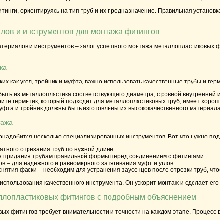
тинги, ориентируясь на тип труб и их предназначение. Правильная установ
лов и инструментов для монтажа фитингов
атериалов и инструментов – залог успешного монтажа металлопластиковых ф
жа
ких как угол, тройник и муфта, важно использовать качественные трубы и гер
ыть из металлопластика соответствующего диаметра, с ровной внутренней 
ите герметик, который подходит для металлопластиковых труб, имеет хорош
муфта и тройник должны быть изготовлены из высококачественного материала,
тажа
онадобится несколько специализированных инструментов. Вот что нужно под
ратного отрезания труб по нужной длине.
я придания трубам правильной формы перед соединением с фитингами.
ов
– для надежного и равномерного затягивания муфт и углов.
снятия фаски
– необходим для устранения заусенцев после отрезки труб, чт
использования качественного инструмента. Он ускорит монтаж и сделает его
ллопластиковых фитингов с подробным объяснением
ых фитингов требует внимательности и точности на каждом этапе. Процесс 