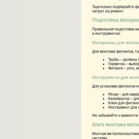
Тщательно подбирайте фи
затрат на ремонт.
Подготовка материа
Правильная подготовка м
и инструментах.
Материалы для монта
Для монтажа фитингов, та
Трубы
– должны б
Герметик
– выбер
Фитинги
– угол, 
Инструменты для мон
Для установки фитингов п
Резак
– для акку
Калибратор
– дл
Ключ для фитинг
Инструмент для 
Не забывайте о важности 
Шаги монтажа мета
Монтаж металлопластиков
системы.