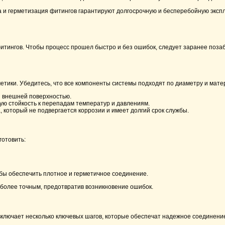
ка и герметизация фитингов гарантируют долгосрочную и бесперебойную экс
итингов. Чтобы процесс прошел быстро и без ошибок, следует заранее поза
метики. Убедитесь, что все компоненты системы подходят по диаметру и мате
и внешней поверхностью.
ую стойкость к перепадам температур и давлениям.
 который не подвергается коррозии и имеет долгий срок службы.
готовить:
обы обеспечить плотное и герметичное соединение.
 более точным, предотвратив возникновение ошибок.
включает несколько ключевых шагов, которые обеспечат надежное соединени