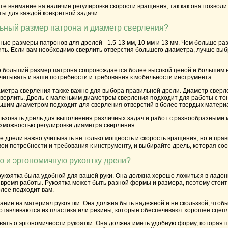
е внимание на наличие регулировки скорости вращения, так как она позволи
ы для каждой конкретной задачи.
ьный размер патрона и диаметр сверления?
ые размеры патронов для дрелей - 1.5-13 мм, 10 мм и 13 мм. Чем больше ра
ть. Если вам необходимо сверлить отверстия большего диаметра, лучше выб
то больший размер патрона сопровождается более высокой ценой и большим 
читывать и ваши потребности и требования к мобильности инструмента.
метра сверления также важно для выбора правильной дрели. Диаметр сверле
верлить. Дрель с маленьким диаметром сверления подходит для работы с то
льшим диаметром подходит для сверления отверстий в более твердых материал
льзовать дрель для выполнения различных задач и работ с разнообразными
озможностью регулировки диаметра сверления.
е дрели важно учитывать не только мощность и скорость вращения, но и пр
ои потребности и требования к инструменту, и выбирайте дрель, которая со
ю и эргономичную рукоятку дрели?
рукоятка была удобной для вашей руки. Она должна хорошо ложиться в ладон
 время работы. Рукоятка может быть разной формы и размера, поэтому стоит
олее подходит вам.
ание на материал рукоятки. Она должна быть надежной и не скользкой, чтоб
готавливаются из пластика или резины, которые обеспечивают хорошее сцепл
ывать о эргономичности рукоятки. Она должна иметь удобную форму, которая 