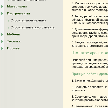
3. Мощность и скорость:
Материалы
скорость, тем легче дрел
тяжелее и более громоздк
Инструменты
4. Типы дрелей: существу
обладает функцией удара 
Строительная техника
и меньше нагревается в п
Строительные инструменты
5. Дополнительные функци
регулировки глубины свер
Мебель
при выборе дрели, чтобы
Техника
6. Бюджет: последний, но
которая соответствует в
Прочее
Что такое дрель и к
Основной принцип работы
приводит вращение шпинде
передается вращающейся о
Принцип работы дрели
1. Включение: Для работы
2. Вращение оснастки: Пр
крутиться.
3. Сверление: Крутящееся
контролировать скорость
4. Выключение: После за