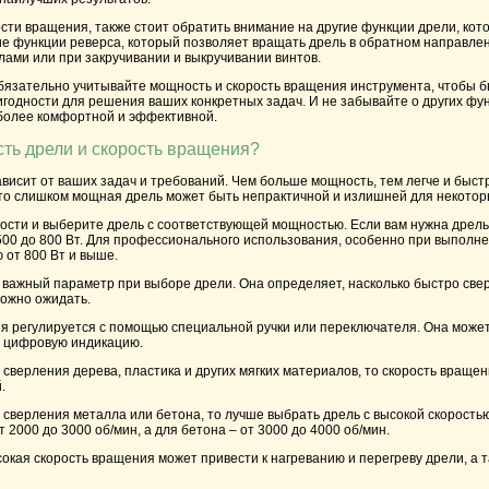
ти вращения, также стоит обратить внимание на другие функции дрели, кот
ие функции реверса, который позволяет вращать дрель в обратном направлен
ами или при закручивании и выкручивании винтов.
бязательно учитывайте мощность и скорость вращения инструмента, чтобы б
годности для решения ваших конкретных задач. И не забывайте о других фун
 более комфортной и эффективной.
ть дрели и скорость вращения?
исит от ваших задач и требований. Чем больше мощность, тем легче и быст
что слишком мощная дрель может быть непрактичной и излишней для некотор
сти и выберите дрель с соответствующей мощностью. Если вам нужна дрель 
500 до 800 Вт. Для профессионального использования, особенно при выполн
 от 800 Вт и выше.
важный параметр при выборе дрели. Она определяет, насколько быстро свер
можно ожидать.
я регулируется с помощью специальной ручки или переключателя. Она может
ь цифровую индикацию.
 сверления дерева, пластика и других мягких материалов, то скорость вращен
.
 сверления металла или бетона, то лучше выбрать дрель с высокой скорост
 2000 до 3000 об/мин, а для бетона – от 3000 до 4000 об/мин.
окая скорость вращения может привести к нагреванию и перегреву дрели, а 