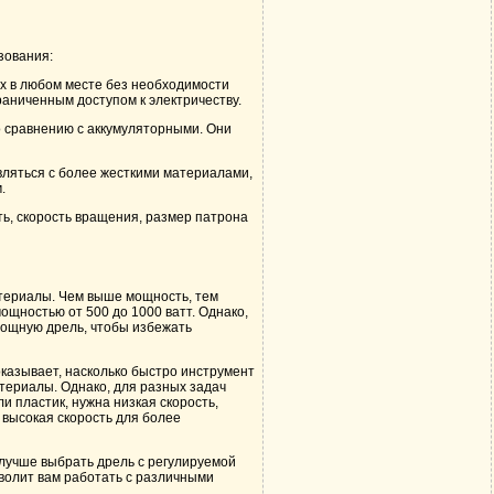
зования:
х в любом месте без необходимости
раниченным доступом к электричеству.
о сравнению с аккумуляторными. Они
ляться с более жесткими материалами,
.
ь, скорость вращения, размер патрона
атериалы. Чем выше мощность, тем
щностью от 500 до 1000 ватт. Однако,
мощную дрель, чтобы избежать
оказывает, насколько быстро инструмент
териалы. Однако, для разных задач
и пластик, нужна низкая скорость,
 высокая скорость для более
лучше выбрать дрель с регулируемой
волит вам работать с различными