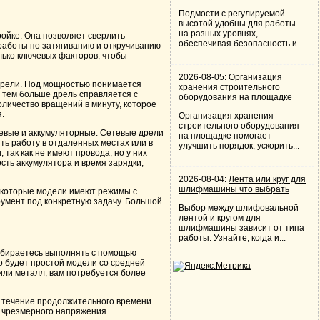
Подмости с регулируемой
высотой удобны для работы
на разных уровнях,
ройке. Она позволяет сверлить
обеспечивая безопасность и...
работы по затягиванию и откручиванию
лько ключевых факторов, чтобы
2026-08-05:
Организация
 дрели. Под мощностью понимается
хранения строительного
 тем больше дрель справляется с
оборудования на площадке
оличество вращений в минуту, которое
.
Организация хранения
строительного оборудования
тевые и аккумуляторные. Сетевые дрели
на площадке помогает
ть работу в отдаленных местах или в
улучшить порядок, ускорить...
 так как не имеют провода, но у них
сть аккумулятора и время зарядки,
2026-08-04:
Лента или круг для
шлифмашины что выбрать
Некоторые модели имеют режимы с
румент под конкретную задачу. Большой
Выбор между шлифовальной
лентой и кругом для
шлифмашины зависит от типа
работы. Узнайте, когда и...
собираетесь выполнять с помощью
о будет простой модели со средней
 или металл, вам потребуется более
 в течение продолжительного времени
т чрезмерного напряжения.