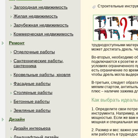
Строительные инстру
Загородная недвижимость
Жилая недвижимость
Зарубежная недвижимость
Коммерческая недвижимость
Ремонт
труднодоступными материа
может достигать дрель. Ч
Отделочные работы
Во-вторых, необходимо об
Сантехнические работы,
подключаются к розетке и
сантехника
условиях ограниченного п
есть ограничение по врем
Кровельные работы, кровля
чтобы дрель могла выдерж
В-третьих, следует обра
Фасадные работы
мягким стартом, антипыль
плюс – наличие зажима д
Столярные работы
Как выбрать идеаль
Бетонные работы
1. Определите свои потре
Земляные работы
инструмента. Например, е
мощностью. Если же вам н
Дизайн
мощная и специальная мо
Дизайн интерьера
2. Размер и вес: важно у
или работать в труднодос
Ландшафтный дизайн