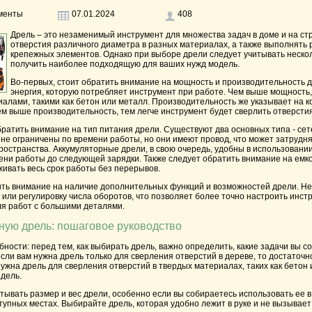
менты
07.01.2024
408
Дрель – это незаменимый инструмент для множества задач в доме и на ст
отверстия различного диаметра в разных материалах, а также выполнять 
крепежных элементов. Однако при выборе дрели следует учитывать неско
получить наиболее подходящую для ваших нужд модель.
Во-первых, стоит обратить внимание на мощность и производительность
энергия, которую потребляет инструмент при работе. Чем выше мощность,
лами, такими как бетон или металл. Производительность же указывает на к
ем выше производительность, тем легче инструмент будет сверлить отверстия
ратить внимание на тип питания дрели. Существуют два основных типа - се
 не ограничены по времени работы, но они имеют провод, что может затрудня
ространства. Аккумуляторные дрели, в свою очередь, удобны в использовании,
ени работы до следующей зарядки. Также следует обратить внимание на емко
ивать весь срок работы без перерывов.
тить внимание на наличие дополнительных функций и возможностей дрели. 
 или регулировку числа оборотов, что позволяет более точно настроить инст
ля работ с большими деталями.
ную дрель: пошаговое руководство
бности: перед тем, как выбирать дрель, важно определить, какие задачи вы 
сли вам нужна дрель только для сверления отверстий в дереве, то достаточн
ужна дрель для сверления отверстий в твердых материалах, таких как бетон
дель.
читывать размер и вес дрели, особенно если вы собираетесь использовать ее
тупных местах. Выбирайте дрель, которая удобно лежит в руке и не вызывае