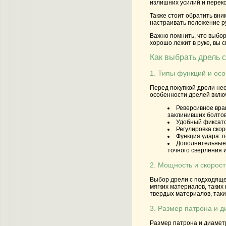
излишних усилий и переко
Также стоит обратить вн
настраивать положение р
Важно помнить, что выбор
хорошо лежит в руке, вы 
Как выбрать дрель 
1. Типы функций и ос
Перед покупкой дрели не
особенности дрелей включ
Реверсивное вра
заклинивших болтов
Удобный фиксат
Регулировка скор
Функция удара:
п
Дополнительные
точного сверления 
2. Мощность и скорос
Выбор дрели с подходяще
мягких материалов, таких
твердых материалов, таки
3. Размер патрона и 
Размер патрона и диамет