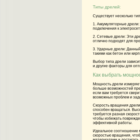
Типы дрелей:
Существует несколько тип
1. Аккумуляторные дрели:
подключения к электросет
2. Сетевые дрели:
Эти дре
отлично подходят для пр
3. Ударные дрели:
Данный 
такими как бетон или кир
Выбор типа дрели зависит
и другие факторы для опт
Как выбрать мощнос
Мощность дрели измеряетс
больше возможностей пред
если вам требуется свери
возможных проблем и заде
Скорость вращения дрели 
способен вращаться. Выс
требуется разная скорост
чтобы избежать поврежден
эффективной работы.
Идеальное соотношение м
скоростью вращения, что
материалами и достигать 