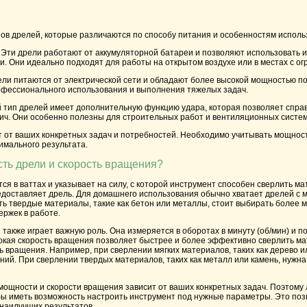
ов дрелей, которые различаются по способу питания и особенностям исполь
Эти дрели работают от аккумуляторной батареи и позволяют использовать и
и. Они идеально подходят для работы на открытом воздухе или в местах с ог
ли питаются от электрической сети и обладают более высокой мощностью п
офессионального использования и выполнения тяжелых задач.
тип дрелей имеет дополнительную функцию удара, которая позволяет справ
пич. Они особенно полезны для строительных работ и вентиляционных систем
 от ваших конкретных задач и потребностей. Необходимо учитывать мощност
имального результата.
ть дрели и скорость вращения?
я в ваттах и указывает на силу, с которой инструмент способен сверлить м
оставляет дрель. Для домашнего использования обычно хватает дрелей с мо
ть твердые материалы, такие как бетон или металлы, стоит выбирать более 
ржек в работе.
также играет важную роль. Она измеряется в оборотах в минуту (об/мин) и п
окая скорость вращения позволяет быстрее и более эффективно сверлить ма
ь вращения. Например, при сверлении мягких материалов, таких как дерево ил
ий. При сверлении твердых материалов, таких как металл или камень, нужна
ощности и скорости вращения зависит от ваших конкретных задач. Поэтому 
бы иметь возможность настроить инструмент под нужные параметры. Это поз
наилучших результатов.