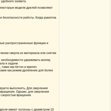
 удобного захвата.
 Некоторые модели дрелей позволяют
 и безопасности работы. Когда рукоятка
орые распространенные функции и
ечении сверла из материала или снятии
 необходимости удерживать кнопку.
ла и задачи.
таких как бетон и кирпич.
акие как режим дробление для более
ируете выполнять. Для сверления
ю вращения. Однако, для сверления
й скоростью вращения.
дрели имеют патроны с диаметром 10