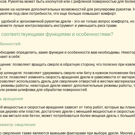
сов. Рукоятка может быть изогнутой или с рифленой поверхностью для более
имание на наличие дополнительных возможностей для регулировки рукоятки.
укоятки под свои потребности, что еще больше повышает комфорт.
 удобной и эргономичной рукоятки дрели - это не только вопрос комфорта, но
сможете лучше контролировать инструмент и уменьшить риск травм.
с соответствующими функциями и особенностями?
обенностей
обходимо определить, какие функции и особенности вам необходимы. Некот
ают в себя:
щение:
позволяет вращать сверло в обратную сторону, что полезно при извл
.
ор шпинделя:
позволяет удерживать сверло или биту в нужном положении без
ости:
позволяет изменять скорость вращения дрели в зависимости от материа
озволяет использовать дрель для сверления отверстий в жестких материалах, 
 режимы работы:
некоторые дрели имеют дополнительные режимы работы, т
или режим шлифовка для обработки поверхностей.
ть вращения
й мощностью и скоростью вращения зависит от типа работ, которые вы план
 как дерево или пластик, достаточно дрели с меньшей мощностью и скорость
х как металл или бетон, может потребоваться более мощная дрель с больше
диаметр сверления
р сверления также являются важными факторами при выборе дрели. Многие 