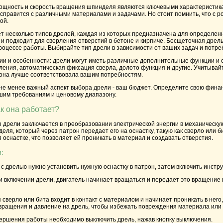
 мощность и скорость вращения шпинделя являются ключевыми характеристик
ь справится с различными материалами и задачами. Но стоит помнить, что с 
ой.
ет несколько типов дрелей, каждая из которых предназначена для определен
и подходит для сверления отверстий в бетоне и кирпиче. Бесщеточная дрел
роцессе работы. Выбирайте тип дрели в зависимости от ваших задач и потре
и и особенности: дрели могут иметь различные дополнительные функции и о
ления, автоматическая фиксация сверла, долото функция и другие. Учитыва
 она лучше соответствовала вашим потребностям.
 не менее важный аспект выбора дрели - ваш бюджет. Определите свою фина
ашим требованиям и ценовому диапазону.
ак она работает?
 дрели заключается в преобразовании электрической энергии в механическую
ля, который через патрон передает его на оснастку, такую как сверло или б
снастке, что позволяет ей проникать в материал и создавать отверстия.
:
 с дрелью нужно установить нужную оснастку в патрон, затем включить инструм
и включении дрели, двигатель начинает вращаться и передает это вращение
 сверло или бита входит в контакт с материалом и начинает проникать в него
 вращения и давление на дрель, чтобы избежать повреждения материала или
вершения работы необходимо выключить дрель, нажав кнопку выключения.