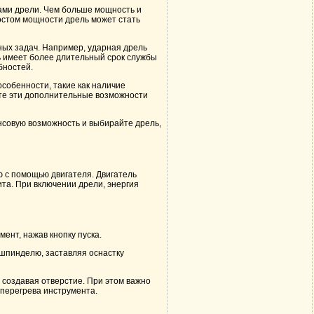
ами дрели. Чем больше мощность и
ростом мощности дрель может стать
ных задач. Например, ударная дрель
ь имеет более длительный срок службы
бностей.
собенности, такие как наличие
йте эти дополнительные возможности
нсовую возможность и выбирайте дрель,
 с помощью двигателя. Двигатель
ита. При включении дрели, энергия
ент, нажав кнопку пуска.
 шпинделю, заставляя оснастку
, создавая отверстие. При этом важно
 перегрева инструмента.