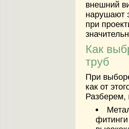
внешний ви
нарушают э
при проект
значительн
Как выб
труб
При выборе
как от это
Разберем, 
Мета
фитинги