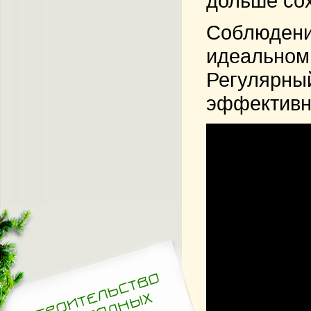
дольше сох
Соблюдение
идеальном 
Регулярный
эффективн