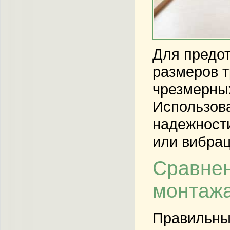
Для предо
размеров т
чрезмерных
Использова
надежности
или вибрац
Сравнен
монтаж
Правильны