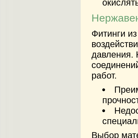
окислят
Нержаве
Фитинги из
воздействи
давления. 
соединений
работ.
Преи
прочност
Недос
специал
Выбор мате