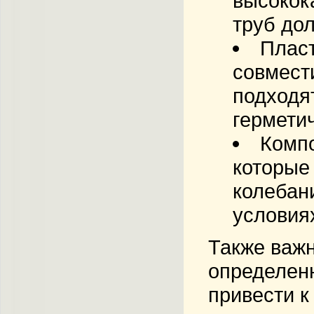
высокок
труб до
Плас
совмест
подходя
гермети
Комп
которые
колебан
условия
Также важн
определен
привести к