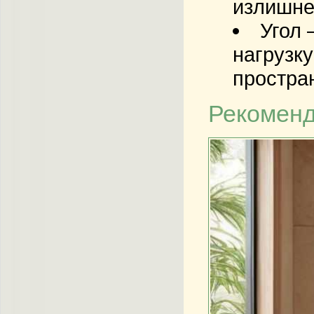
излишне
Угол
–
нагрузк
простра
Рекоменд