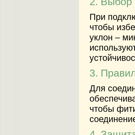
2. Выбор 
При подклю
чтобы избе
уклон
– мин
используют
устойчивос
3. Прави
Для соеди
обеспечива
чтобы фити
соединение
4. Защит