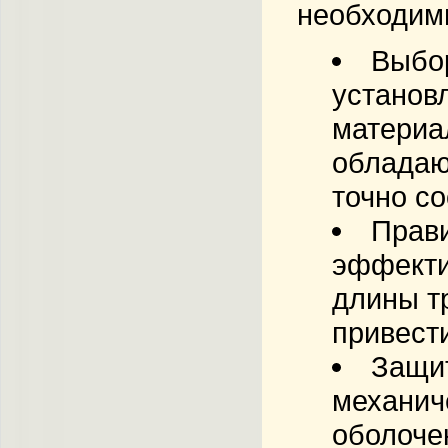
необходим
Выбор
установ
материа
обладаю
точно со
Прав
эффекти
длины тр
привест
Защит
механич
оболоче