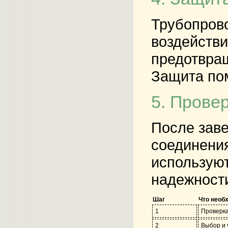
Трубопров
воздействи
предотвра
Защита пом
5. Прове
После заве
соединения
используют
надежности
Шаг
Что необ
1
Проверка
2
Выбор и 