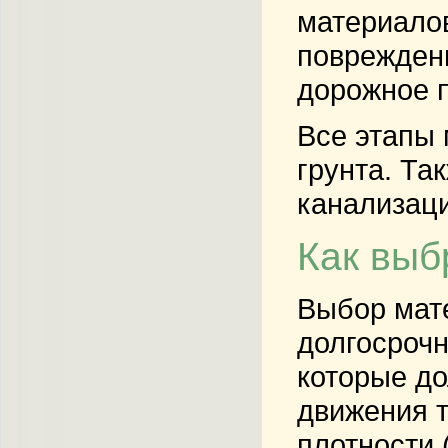
материалов
повреждени
дорожное п
Все этапы 
грунта. Та
канализаци
Как выб
Выбор мате
долгосрочн
которые до
движения т
плотности 