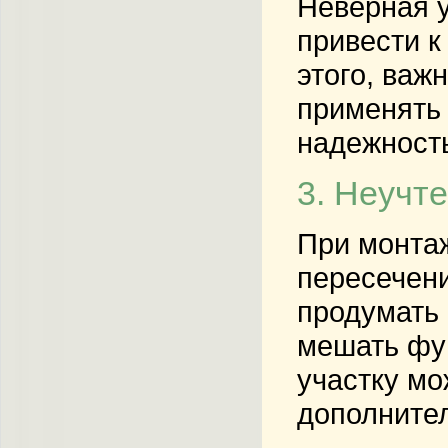
Неверная 
привести 
этого, важ
применять 
надежност
3. Неучт
При монтаж
пересечени
продумать 
мешать фу
участку мо
дополните