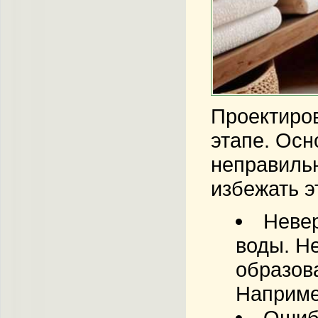
Проектиров
этапе. Осн
неправиль
избежать э
Невер
воды. Н
образова
Наприме
Ошибк