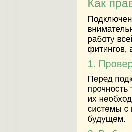
Как пра
Подключен
внимательн
работу все
фитингов, 
1. Прове
Перед под
прочность 
их необхо
системы с 
будущем.