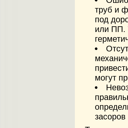
труб и 
под дор
или ПП.
гермети
Отсут
механич
привест
могут п
Невоз
правиль
определ
засоров