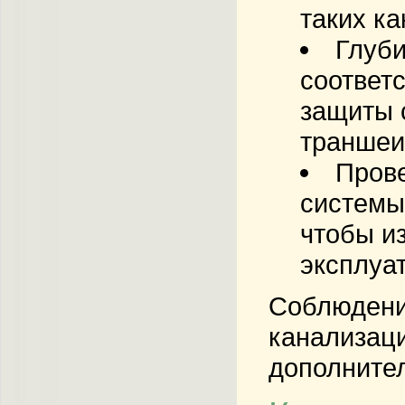
таких ка
Глуби
соответ
защиты 
траншеи 
Прове
системы
чтобы и
эксплуа
Соблюдени
канализаци
дополните