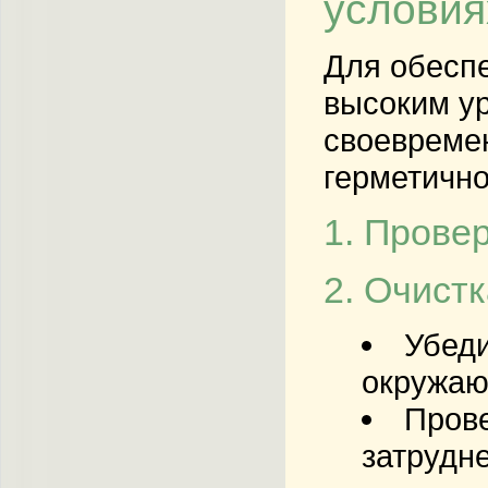
условия
Для обеспе
высоким ур
своевремен
герметично
1. Прове
2. Очист
Убеди
окружаю
Прове
затрудн