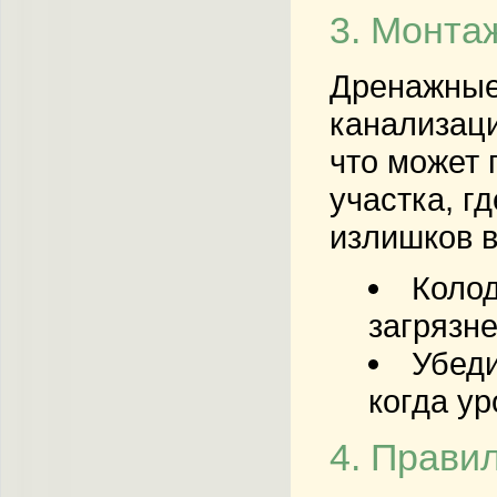
3. Монта
Дренажные
канализаци
что может 
участка, г
излишков в
Колод
загрязне
Убеди
когда у
4. Прави