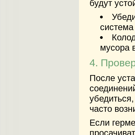
будут усто
Убеди
система
Коло
мусора в
4. Прове
После уста
соединений
убедиться,
часто возн
Если герме
просачиват