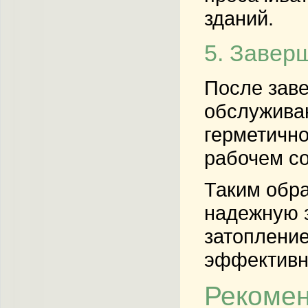
зданий.
5. Завер
После зав
обслуживан
герметично
рабочем со
Таким обра
надежную з
затоплени
эффективну
Рекомен