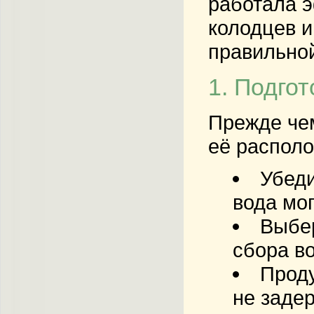
работала э
колодцев 
правильной
1. Подго
Прежде че
её распол
Убеди
вода мо
Выбер
сбора в
Проду
не задер