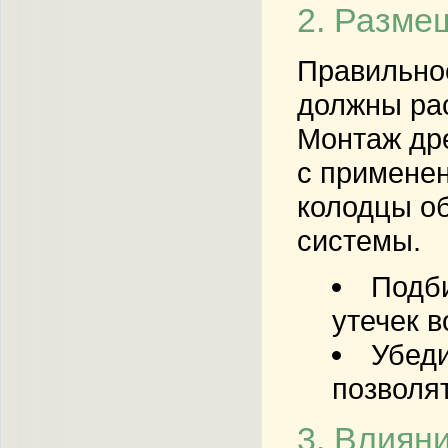
2. Разме
Правильно
должны рас
Монтаж дре
с применен
колодцы об
системы.
Подб
утечек в
Убеди
позволя
3. Влиян