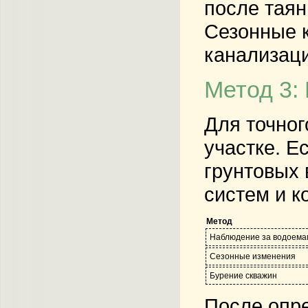
после таян
Сезонные к
канализаци
Метод 3:
Для точног
участке. Е
грунтовых
систем и к
Метод
Наблюдение за водоема
Сезонные изменения
Бурение скважин
После опре