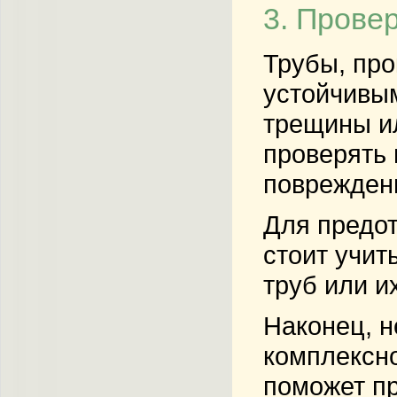
3. Прове
Трубы, про
устойчивым
трещины ил
проверять 
поврежденн
Для предот
стоит учит
труб или и
Наконец, н
комплексно
поможет п