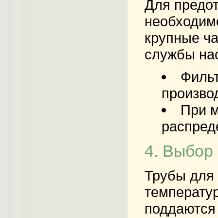
Для предот
необходимо
крупные ча
службы нас
Фильт
произво
При м
распред
4. Выбор
Трубы для
температур
поддаются 