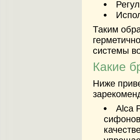
Регул
Испол
Таким обра
герметично
системы в
Какие б
Ниже приве
зарекомен
Alca 
сифонов
качеств