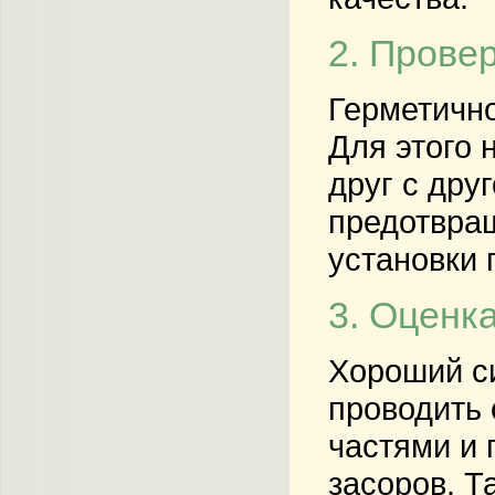
2. Прове
Герметично
Для этого 
друг с дру
предотвращ
установки 
3. Оценка
Хороший си
проводить 
частями и 
засоров. Т