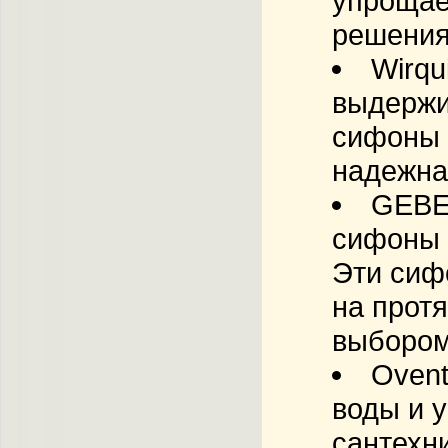
упрощае
решения
Wirqu
выдержи
сифоны 
надежна
GEBE
сифоны 
Эти сиф
на прот
выбором
Ovent
воды и 
сантехн