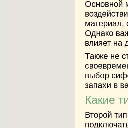
Основной м
воздействи
материал, 
Однако важ
влияет на 
Также не с
своевреме
выбор сифо
запахи в в
Какие т
Второй тип
подключать