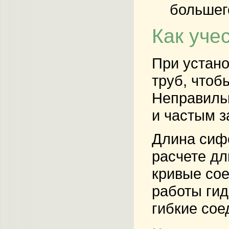
большег
Как уче
При устано
труб, чтоб
Неправиль
и частым з
Длина сифо
расчете дл
кривые сое
работы ги
гибкие сое