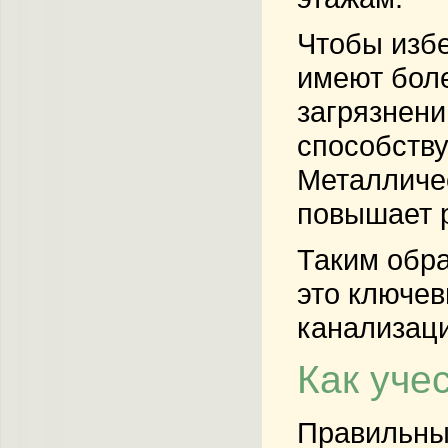
Чтобы избе
имеют боле
загрязнени
способств
Металличес
повышает р
Таким обра
это ключев
канализаци
Как уче
Правильный