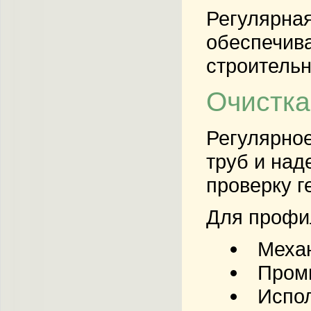
Регулярна
обеспечив
строительн
Очистка
Регулярно
труб
и над
проверку г
Для профи
Механ
Промы
Испо