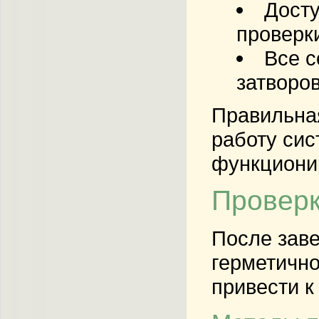
Досту
проверки
Все с
затворов
Правильная
работу си
функциони
Проверк
После зав
герметичн
привести к