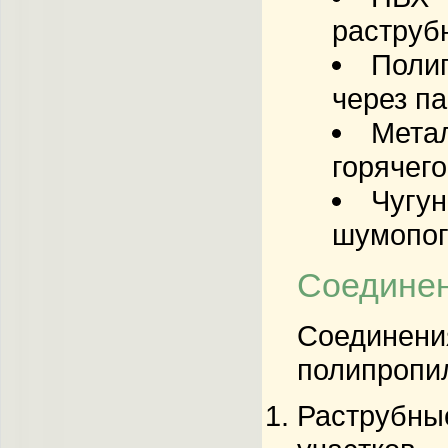
раструбн
Полип
через па
Метал
горячего
Чугун
шумопог
Соединен
Соединения
полипропи
Раструбные