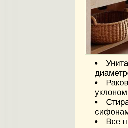
Унита
диаметр
Раков
уклоном 
Стира
сифонам
Все п