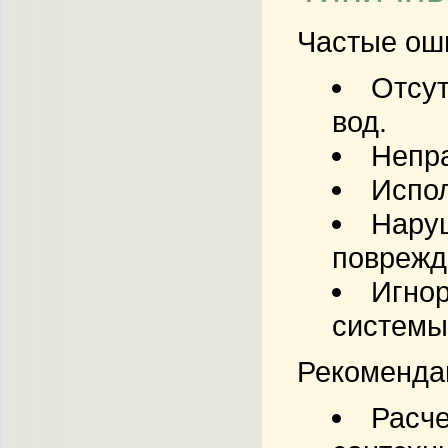
Частые ош
Отсут
вод.
Непр
Испол
Наруш
поврежд
Игнор
системы
Рекоменда
Расче