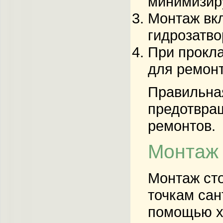
минимизир
Монтаж вкл
гидрозатво
При прокла
для ремонт
Правильна
предотвращ
ремонтов.
Монтаж 
Монтаж
ст
точкам
сан
помощью хо