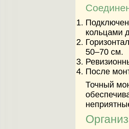
Соединен
Подключени
кольцами д
Горизонта
50–70 см.
Ревизионн
После монт
Точный
мо
обеспечива
неприятные
Организ