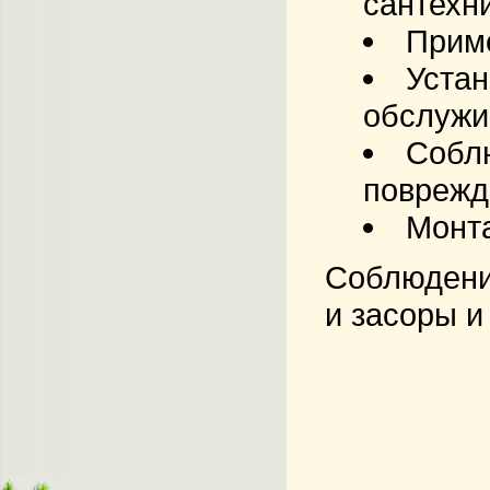
сантехн
Приме
Устан
обслужи
Собл
поврежд
Монта
Соблюдени
и засоры и