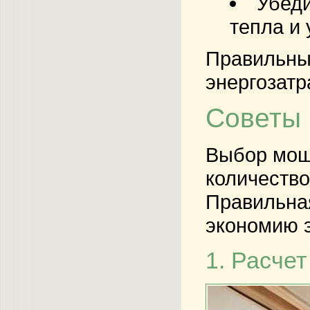
Убеди
тепла и
Правильны
энергозатр
Советы 
Выбор мощн
количество
Правильная
экономию э
1. Расче