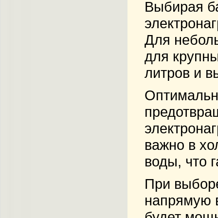
Выбирая ба
электронаг
Для неболь
для крупны
литров и в
Оптимальна
предотвращ
электрона
важно в хо
воды, что 
При выборе
напрямую в
будет мощн