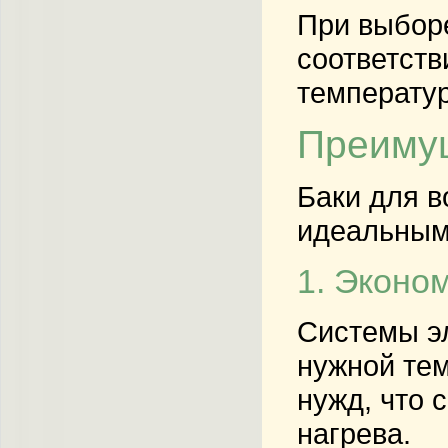
При выборе
соответств
температу
Преимущ
Баки для в
идеальными
1. Эконо
Системы эл
нужной тем
нужд, что 
нагрева.