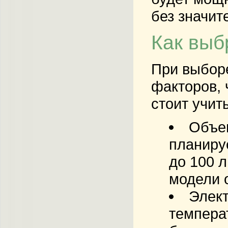
без значит
Как выб
При выборе
факторов, 
стоит учит
Объе
планиру
до 100 л
модели о
Элект
темпера