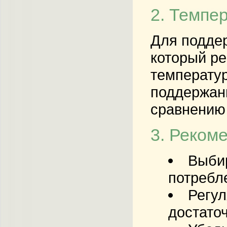
2. Темпе
Для поддер
который ре
температур
поддержани
сравнению 
3. Реком
Выбир
потребл
Регул
достато