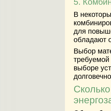
5. Комби
В некоторы
комбиниро
для повыше
обладают о
Выбор мате
требуемой 
выборе уст
долговечно
Сколько
энергоз