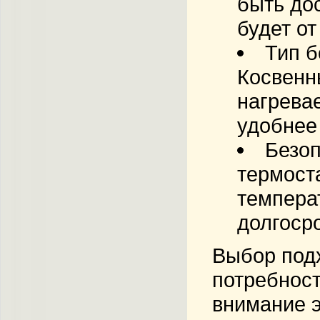
быть до
будет от 
Тип б
Косвенны
нагрева
удобнее 
Безоп
термост
темпера
долгоср
Выбор подх
потребност
внимание 