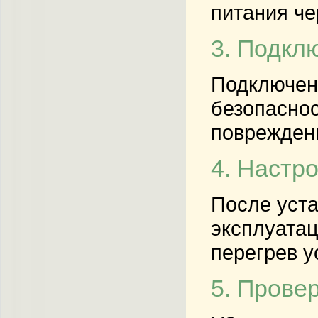
питания че
3. Подкл
Подключени
безопаснос
повреждени
4. Настр
После уста
эксплуатац
перегрев у
5. Прове