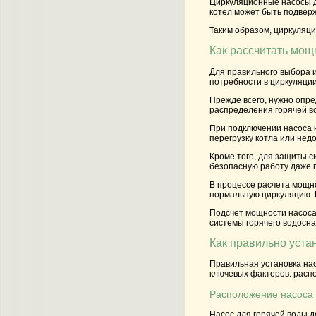
Циркуляционные насосы дл
котел может быть подверж
Таким образом, циркуляц
Как рассчитать мощ
Для правильного выбора и
потребности в циркуляци
Прежде всего, нужно опре
распределения горячей в
При подключении насоса к
перегрузку котла или нед
Кроме того, для защиты с
безопасную работу даже п
В процессе расчета мощно
нормальную циркуляцию. Е
Подсчет мощности насоса
системы горячего водосн
Как правильно уста
Правильная установка нас
ключевых факторов: распо
Расположение насоса 
Насос для горячей воды д