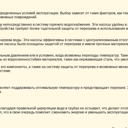
пределенных условий эксплуатации. Выбор зависит от таких факторов, как те
озможных повреждений.
у непосредственно в систему горячего водоснабжения. Эти насосы удобны в 
стройства требуют более тщательной защиты от перегрева и использования м
 нагрева воды. Эти насосы эффективны в системах с централизованным отоп
кие насосы были оснащены защитой от перегрева и имели прочные материа
льным давлением или в условиях, когда возможны перепады температур. Так
ы из коррозионностойких материалов, таких как нержавеющая сталь, что увел
 его компоненты, а также на систему защиты от перегрева и возможных меха
истеме.
зволяет поддерживать оптимальную температуру и предотвращает перегрев. 
а.
агодаря правильной циркуляции вода в трубах не остывает, что делает от
л, что в свою очередь помогает сэкономить энергию и уменьшить эксплуатац