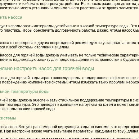
ркуляцию и избежать перегрева устройства. Если насос размещен до котла,
осительно места установки и минимального расстояния от других элементов.
ита насоса
дует использовать материалы, устойчивые к высокой температуре воды. Это
о пластика, чтобы обеспечить долговечность работы. Важно, чтобы насос бы
асоса от перегрева и других повреждений рекомендуется установить автомат
са и всей системы отопления в целом.
 насоса для горячей воды должна учитывать не только технические характери
спечить надлежащую защиту для предотвращения неисправностей в будущем
льно настроить насос для горячей воды
оса для горячей воды играет ключевую роль в поддержании эффективности с
е повреждению компонентов системы. Чтобы избежать таких проблем, необход
ьной температуры воды
рячей воды должна обеспечивать стабильное поддержание температуры в сист
мой температуры. Это приведет к излишним нагрузкам на котел и может снизи
 в использовании горячей воды.
системы
оса способствует равномерной циркуляции воды по системе, что предотвращ
. При настройке важно учитывать такие параметры, как диаметр труб, длин