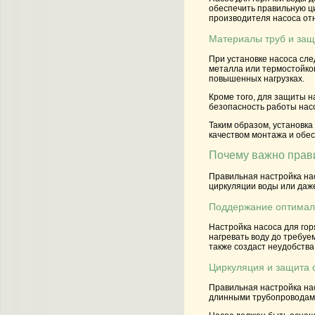
обеспечить правильную ци
производителя насоса отн
Материалы труб и защ
При установке насоса сле
металла или термостойког
повышенных нагрузках.
Кроме того, для защиты н
безопасность работы насо
Таким образом, установка
качеством монтажа и обе
Почему важно прави
Правильная настройка нас
циркуляции воды или даж
Поддержание оптимал
Настройка насоса для го
нагревать воду до требуе
также создаст неудобства
Циркуляция и защита 
Правильная настройка нас
длинными трубопроводами