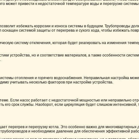
 это может привести к недостаточной температуре воды и перегрузке систем
 позволит избежать коррозии и износа системы в будущем. Трубопроводы до
л оснащен системой защиты от перегрева и сухого хода, чтобы избежать пов
ическую систему отключения, которая будет реагировать на изменения темпе
стики устройства, но и соответствие материалов, а также особенности систе
.
истемы отопления и горячего водоснабжения. Неправильная настройка может
имо учитывать несколько факторов при настройке устройства.
еме. Если насос работает с недостаточной мощностью или неправильно отре
ть его срок службы. Наоборот, если циркуляция будет слишком интенсивной,
ает перегрев и перегрузку котла. Это особенно важно для многоквартирных 
а трубопроводов и необходимое давление для обеспечения эффективной раб