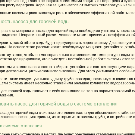
я горячей воды часто оснащаются системами защиты от перегрева и сухого 
ен риску перегрева. Хорошая защита насоса от высоких температур и излиш
ионные насосы играют ключевую роль в обеспечении эффективной работы сис
ность насоса для горячей воды
 расчета мощности насоса для горячей воды необходимо учитывать несколько
и жидкости. Неправильный расчет мощности может привести к неэффективной
делить, какой объем воды будет циркулировать через систему. Для этого уч
оды. На основе этого рассчитывают необходимую мощность устройства, чтоб
 котлу важно, чтобы он мог справляться с изменениями температуры воды в
остаточную циркуляцию, что приведет к нестабильной работе системы отопле
истемы и самого насоса важно выбирать устройства с соответствующими пара
ри длительном циклическом использовании. Для этого учитываются особеннос
сти также следует учитывать длину трубопроводов, поскольку это влияет на
сли система имеет несколько этажей или большое количество водоразборных 
 для горячей воды включает в себя понимание не только параметров самой 
абжения.
новить насос для горячей воды в системе отопления
оса для горячей воды в системе отопления важна для обеспечения стабильн
ложение насоса, материалы, из которых изготовлены трубы, и потребности в
в системе отопления
олжен быть установлен в местах, где будет обеспечена стабильная циркуляц