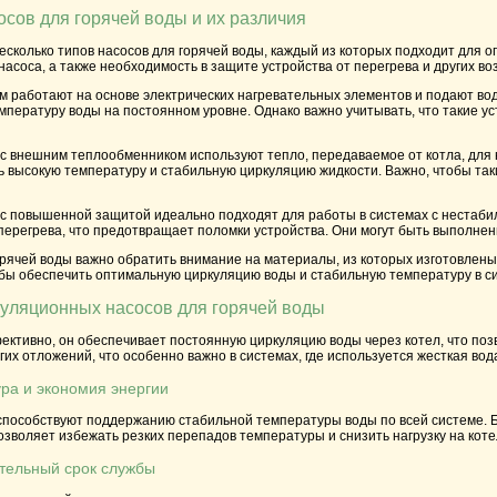
сов для горячей воды и их различия
сколько типов насосов для горячей воды, каждый из которых подходит для о
асоса, а также необходимость в защите устройства от перегрева и других в
ом
работают на основе электрических нагревательных элементов и подают вод
пературу воды на постоянном уровне. Однако важно учитывать, что такие у
 с внешним теплообменником
используют тепло, передаваемое от котла, для
 высокую температуру и стабильную циркуляцию жидкости. Важно, чтобы та
 с повышенной защитой
идеально подходят для работы в системах с нестаби
 перегрева, что предотвращает поломки устройства. Они могут быть выполнен
рячей воды важно обратить внимание на материалы, из которых изготовлены
обы обеспечить оптимальную циркуляцию воды и стабильную температуру в с
уляционных насосов для горячей воды
фективно, он обеспечивает постоянную циркуляцию воды через котел, что по
гих отложений, что особенно важно в системах, где используется жесткая вод
ра и экономия энергии
пособствуют поддержанию стабильной температуры воды по всей системе. Бл
зволяет избежать резких перепадов температуры и снизить нагрузку на коте
тельный срок службы