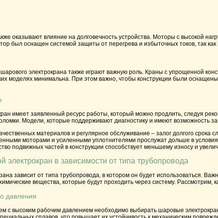
кже оказывают влияние на долговечность устройства. Моторы с высокой наг
отор был оснащен системой защиты от перегрева и избыточных токов, так как 
 шарового электрокрана также играют важную роль. Краны с упрощенной конс
аких моделях минимальна. При этом важно, чтобы конструкции были оснащен
е
ан имеет заявленный ресурс работы, который можно продлить, следуя реком
оломки. Модели, которые поддерживают диагностику и имеют возможность за
ачественных материалов и регулярное обслуживание – залог долгого срока с
нными моторами и усиленными уплотнителями прослужат дольше в условиях
тво подвижных частей в конструкции способствует меньшему износу и увелич
й электрокран в зависимости от типа трубопровода
ана зависит от типа трубопровода, в котором он будет использоваться. Важно
химические вещества, которые будут проходить через систему. Рассмотрим, к
о давления
ем с высоким рабочим давлением необходимо выбирать шаровые электрокран
пециальных сплавов, что повышает их устойчивость к механическим поврежд