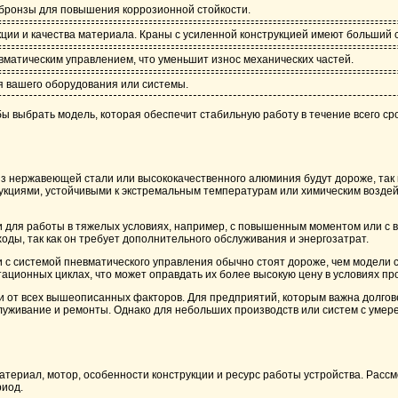
 бронзы для повышения коррозионной стойкости.
кции и качества материала. Краны с усиленной конструкцией имеют больший 
вматическим управлением, что уменьшит износ механических частей.
я вашего оборудования или системы.
бы выбрать модель, которая обеспечит стабильную работу в течение всего с
из нержавеющей стали или высококачественного алюминия будут дороже, так
трукциями, устойчивыми к экстремальным температурам или химическим воздей
и для работы в тяжелых условиях, например, с повышенным моментом или с 
ходы, так как он требует дополнительного обслуживания и энергозатрат.
и с системой пневматического управления обычно стоят дороже, чем модели
тационных циклах, что может оправдать их более высокую цену в условиях п
ти от всех вышеописанных факторов. Для предприятий, которым важна долгов
бслуживание и ремонты. Однако для небольших производств или систем с уме
атериал, мотор, особенности конструкции и ресурс работы устройства. Расс
риод.