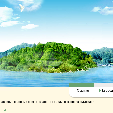
Главная
Загоро
равнение шаровых электрокранов от различных производителей
лей