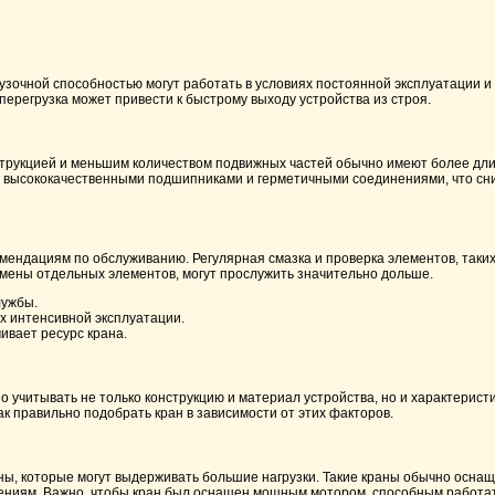
рузочной способностью могут работать в условиях постоянной эксплуатации 
перегрузка может привести к быстрому выходу устройства из строя.
трукцией и меньшим количеством подвижных частей обычно имеют более длит
ы высококачественными подшипниками и герметичными соединениями, что сн
ендациям по обслуживанию. Регулярная смазка и проверка элементов, таких 
мены отдельных элементов, могут прослужить значительно дольше.
лужбы.
 интенсивной эксплуатации.
ивает ресурс крана.
 учитывать не только конструкцию и материал устройства, но и характеристи
ак правильно подобрать кран в зависимости от этих факторов.
ы, которые могут выдерживать большие нагрузки. Такие краны обычно осна
ениям. Важно, чтобы кран был оснащен мощным мотором, способным работат