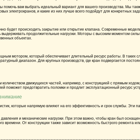
ы помочь вам выбрать идеальный вариант для вашего производства. Мы такж
ых электрокранов, и какие из них лучше всего подойдут для конкретных зада
и точно будет происходить закрытие или открытие клапана. Современные мод
сть выдерживать продолжительные нагрузки. Моторы с высоким моментом силы
твенных объектах.
ощным мотором, который обеспечивает длительный ресурс работы. В таких с
ературный диапазон. Для крупных производств, где кран подвергается посто
м количеством движущихся частей, например, с конструкцией с прямым ходом
лей поможет предотвратить поломки и продлит эксплуатационный ресурс уст
 внимание
стик, которые напрямую влияют на его эффективность и срок службы. Эти п
е давления и механические нагрузки. При этом важно, чтобы кран был осна
го времени. От конструкции также зависит возможность быстрого ремонта и