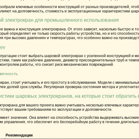
зобрали ключевые особенности конструкций от разных производителей, чтоб
лияют на долговечность, стоимость и эксплуатационные характеристики шаров
ой электрокран для промышленного использования
е важна и конструкция электрокрана. От этого зависит, насколько быстро 
орый определяет не только скорость работы устройства, но и его способно
я при высоких давлениях и температурах, что особенно важно на производс
ору
луатации стоит выбрать шаровой электрокран с усиленной конструкцией и м
стики, такие как рабочее давление, диаметр присоединительных труб и темп
контролем работы, что снизит риск механических повреждений.
вечность
ран, стоит учитывать и его простоту в обслуживании. Модели с минимальны
ее долгий срок службы. Регулярная проверка состояния мотора и уплотните
стики шаровых электрокранов, на которые стоит обратить
трокрана для вашего проекта важно учитывать несколько ключевых характери
тствует вашим требованиям по эксплуатации и долговечности.
имеет значение. Она влияет на способность устройства выдерживать высоки
 управления, что обеспечит его бесперебойную работу в течение длительно
Рекомендации