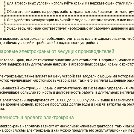
Для агрессивных условий используйте краны из нержавеющей стали или
Обратите внимание на ресурс работы крана, который зависит от констру
Для удобства эксплуатации выбирайте модели с автоматическим или пне
Убедитесь, что кран соответствует необходимому рабочему давлению дл
е шарового электрокрана необходимо учитывать все эти характеристики, что
, рабочих условий и требований к надежности устройства.
шаровые электрокраны от ведущих производителей
готовлен кран, имеют ключевое значение для стоимости. Например, модели 
могут выдерживать длительные нагрузки в агрессивных средах. Краны с конс
лектрокранах, также влияет на цену устройства. Модели с мощными моторам
мотор увеличивает как стоимость устройства, так и его эксплуатационные рас
обенностей конструкции. Краны с автоматическими системами управления ил
еспечивают большую точность и долговечность работы в длительных эксплуа
 электрокраны варьируются от 10 000 до 50 000 рублей и выше в зависимос
лее дорогие модели, которые прослужат долгие годы и снизят затраты на о
ты.
овечность шарового электрокрана
лектрокрана напрямую зависит от нескольких ключевых факторов, таких как м
 на срок службы электрокрана и как можно продлить его эксплуатационный пе