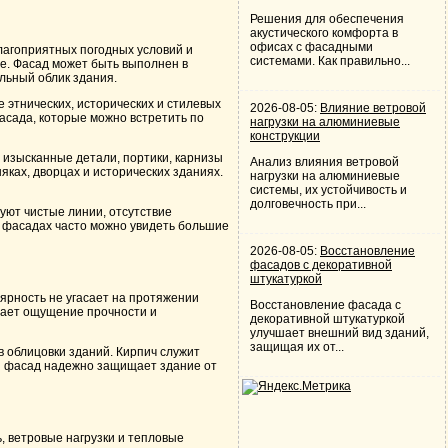
Решения для обеспечения
акустического комфорта в
офисах с фасадными
благоприятных погодных условий и
системами. Как правильно...
е. Фасад может быть выполнен в
льный облик здания.
 этнических, исторических и стилевых
2026-08-05:
Влияние ветровой
асада, которые можно встретить по
нагрузки на алюминиевые
конструкции
я изысканные детали, портики, карнизы
Анализ влияния ветровой
яках, дворцах и исторических зданиях.
нагрузки на алюминиевые
системы, их устойчивость и
долговечность при...
уют чистые линии, отсутствие
х фасадах часто можно увидеть большие
2026-08-05:
Восстановление
фасадов с декоративной
штукатуркой
лярность не угасает на протяжении
Восстановление фасада с
здает ощущение прочности и
декоративной штукатуркой
улучшает внешний вид зданий,
защищая их от...
 облицовки зданий. Кирпич служит
кой фасад надежно защищает здание от
, ветровые нагрузки и тепловые