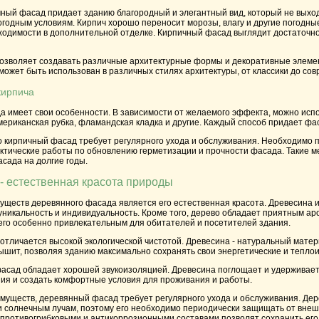
чный фасад придает зданию благородный и элегантный вид, который не выход
огодным условиям. Кирпич хорошо переносит морозы, влагу и другие погодны
ходимости в дополнительной отделке. Кирпичный фасад выглядит достаточн
озволяет создавать различные архитектурные формы и декоративные элеме
может быть использован в различных стилях архитектуры, от классики до со
кирпича
а имеет свои особенности. В зависимости от желаемого эффекта, можно исп
американская рубка, фламандская кладка и другие. Каждый способ придает фа
о кирпичный фасад требует регулярного ухода и обслуживания. Необходимо п
ктические работы по обновлению герметизации и прочности фасада. Такие ме
сада на долгие годы.
 естественная красота природы
уществ деревянного фасада является его естественная красота. Древесина и
уникальность и индивидуальность. Кроме того, дерево обладает приятным а
его особенно привлекательным для обитателей и посетителей здания.
отличается высокой экологической чистотой. Древесина - натуральный матер
ышит, позволяя зданию максимально сохранять свои энергетические и тепло
асад обладает хорошей звукоизоляцией. Древесина поглощает и удерживает 
ния и создать комфортные условия для проживания и работы.
муществ, деревянный фасад требует регулярного ухода и обслуживания. Дер
 солнечным лучам, поэтому его необходимо периодически защищать от внешн
противогрибковыми и антикоррозионными составами позволят сохранить его