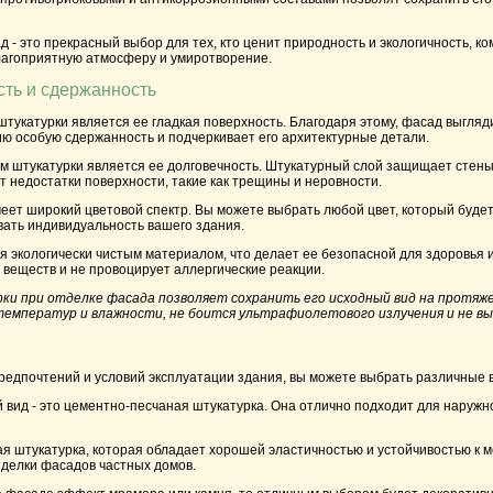
д - это прекрасный выбор для тех, кто ценит природность и экологичность, к
благоприятную атмосферу и умиротворение.
сть и сдержанность
укатурки является ее гладкая поверхность. Благодаря этому, фасад выгляди
ю особую сдержанность и подчеркивает его архитектурные детали.
 штукатурки является ее долговечность. Штукатурный слой защищает стен
ет недостатки поверхности, такие как трещины и неровности.
меет широкий цветовой спектр. Вы можете выбрать любой цвет, который буд
вать индивидуальность вашего здания.
я экологически чистым материалом, что делает ее безопасной для здоровья 
веществ и не провоцирует аллергические реакции.
ки при отделке фасада позволяет сохранить его исходный вид на протяже
емператур и влажности, не боится ультрафиолетового излучения и не вы
редпочтений и условий эксплуатации здания, вы можете выбрать различные 
вид - это цементно-песчаная штукатурка. Она отлично подходит для наружн
ая штукатурка, которая обладает хорошей эластичностью и устойчивостью к 
тделки фасадов частных домов.