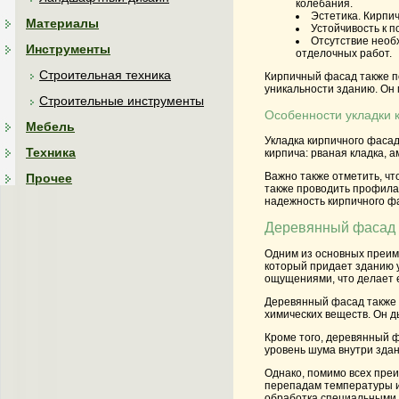
колебания.
Эстетика. Кирпи
Материалы
Устойчивость к п
Отсутствие необ
Инструменты
отделочных работ.
Строительная техника
Кирпичный фасад также п
уникальности зданию. Он 
Строительные инструменты
Особенности укладки 
Мебель
Укладка кирпичного фасад
Техника
кирпича: рваная кладка, 
Важно также отметить, чт
Прочее
также проводить профила
надежность кирпичного фа
Деревянный фасад -
Одним из основных преим
который придает зданию 
ощущениями, что делает 
Деревянный фасад также 
химических веществ. Он д
Кроме того, деревянный ф
уровень шума внутри зда
Однако, помимо всех преи
перепадам температуры и
обработка специальными 