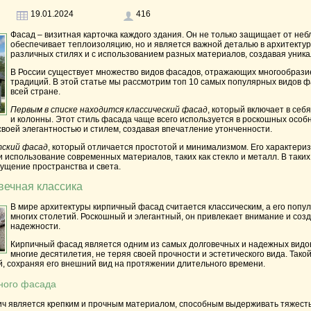
19.01.2024
416
Фасад
– визитная карточка каждого здания. Он не только защищает от не
обеспечивает теплоизоляцию, но и является важной деталью в архитектур
различных стилях и с использованием разных материалов, создавая уника
В России существует множество видов фасадов, отражающих многообразие
традиций. В этой статье мы рассмотрим топ 10 самых популярных видов ф
всей стране.
Первым в списке находится классический фасад
, который включает в себ
и колонны. Этот стиль фасада чаще всего используется в роскошных особн
воей элегантностью и стилем, создавая впечатление утонченности.
ский фасад
, который отличается простотой и минимализмом. Его характериз
 использование современных материалов, таких как стекло и металл. В таки
ущение пространства и света.
вечная классика
В мире архитектуры кирпичный фасад считается классическим, а его попу
многих столетий. Роскошный и элегантный, он привлекает внимание и со
надежности.
Кирпичный фасад является одним из самых долговечных и надежных видов
многие десятилетия, не теряя своей прочности и эстетического вида. Та
, сохраняя его внешний вид на протяжении длительного времени.
ного фасада
ич является крепким и прочным материалом, способным выдерживать тяжесть