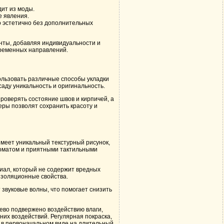
ит из моды.
е явления.
о эстетично без дополнительных
нты, добавляя индивидуальности и
временных направлений.
ользовать различные способы укладки
саду уникальность и оригинальность.
роверять состояние швов и кирпичей, а
ры позволят сохранить красоту и
меет уникальный текстурный рисунок,
роматом и приятными тактильными
иал, который не содержит вредных
изоляционные свойства.
звуковые волны, что помогает снизить
ево подвержено воздействию влаги,
их воздействий. Регулярная покраска,
 в первоначальном виде на длительный