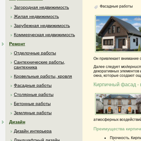
Фасадные работы
Загородная недвижимость
Жилая недвижимость
Зарубежная недвижимость
Коммерческая недвижимость
Ремонт
Отделочные работы
Он привлекает внимание с
Сантехнические работы,
Далее следует
модернист
сантехника
декоративных элементов и
окна, которые создают ощ
Кровельные работы, кровля
Кирпичный фасад - 
Фасадные работы
Столярные работы
Бетонные работы
Земляные работы
атмосферных воздействий
Дизайн
Преимущества кирпич
Дизайн интерьера
Прочность. Кирп
Ландшафтный дизайн