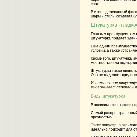
срок.
В итоге, деревянный фаса
шарм и стиль, создавая 
Штукатурка - гладко
Главным преимуществом шт
штукатурка придает здани
Еще одним преимуществом
условий, а также устраня
Кроме того, штукатурка и
местностью или подчерки
Штукатурка
также являетс
Она не выделяет вредных 
Использование штукатур
выдерживает перепады т
Виды штукатурки
В зависимости от ваших п
Самый распространенный 
прочностью.
Также популярна акрилов
идеально подходит для о