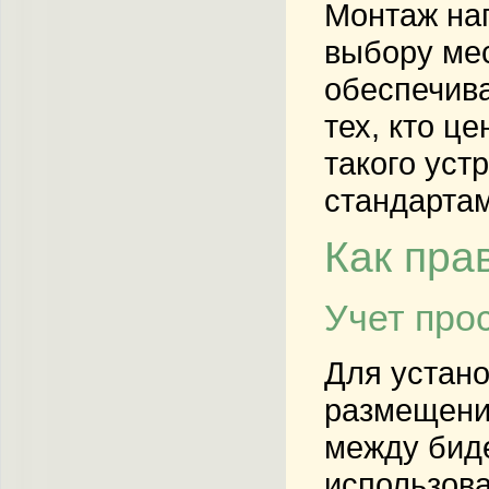
Монтаж нап
выбору мес
обеспечива
тех, кто ц
такого уст
стандартам
Как пра
Учет про
Для устано
размещение
между биде
использова