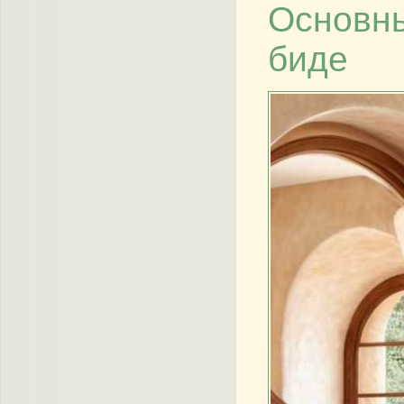
Основны
биде