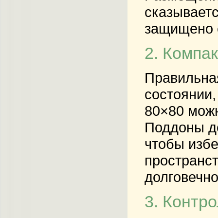
сказываетс
защищено о
2. Компа
Правильная
состоянии,
80×80 можн
Поддоны до
чтобы изб
пространст
долговечно
3. Контр