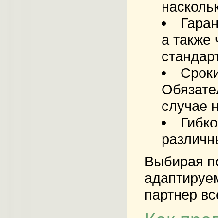
наскольк
Гаран
а также
стандар
Сроки
Обязате
случае н
Гибко
различн
Выбирая по
адаптируем
партнер вс