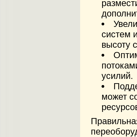
размест
дополни
Увели
систем 
высоту 
Оптим
потокам
усилий.
Подд
может с
ресурсо
Правильная
переобору