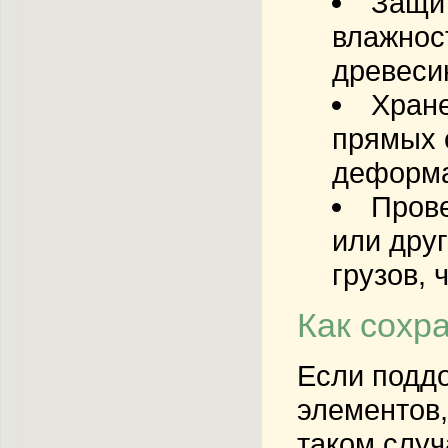
Защит
влажнос
древеси
Хран
прямых 
деформ
Прове
или дру
грузов,
Как сохр
Если поддо
элементов,
таком случ