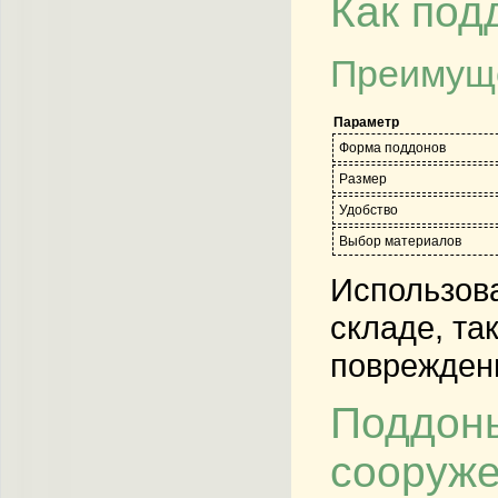
Как под
Преимуще
Параметр
Форма поддонов
Размер
Удобство
Выбор материалов
Использова
складе, та
повреждени
Поддоны
сооруж