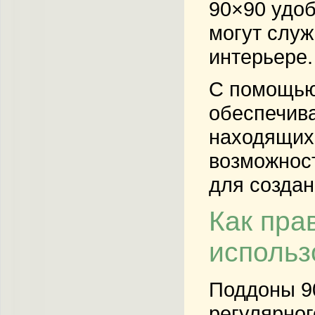
90×90 удоб
могут служ
интерьере.
С помощью 
обеспечива
находящихс
возможност
для создан
Как пра
использ
Поддоны 90
регулярног