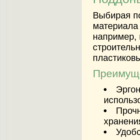
Выбирая по
материала 
например, 
строительн
пластиковы
Преимуще
Эрго
использ
Прочн
хранени
Удоб