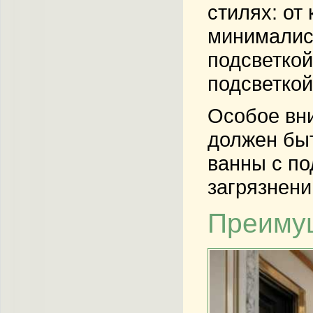
стилях: от
минималист
подсветкой
подсветкой
Особое вни
должен быт
ванны с по
загрязнени
Преимущ