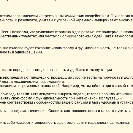
ческим повреждениям и агрессивным химическим воздействиям. Технология п
вечность. В результате, унитазы с усиленной керамикой выдерживают высокие
Тесты показали, что усиленная керамика в два раза менее подвержена скол
щественных туалетах или местах с большим потоком людей. Такая технология
ольше изделие будет сохранять свою форму и функциональность, не теряя в
ечность в одном решении.
оторые определяют его долговечность и удобство в эксплуатации.
вило, предлагают продукцию, прошедшую строгие тесты на прочность и долг
йкость к механическим повреждениям.
ьзованием современных технологий. Например, метод обжига при высокой те
 производителями. Рекомендуется выбрать модель, которая прошла испытани
хранять свою форму и функциональность при интенсивной эксплуатации.
лжен соответствовать особенностям вашего санузла и быть удобным в устано
ость оправдывает вложения. Оцените соотношение цены и качества, учитывая
ить себе комфорт и уверенность в долговечности и надежности сантехники.