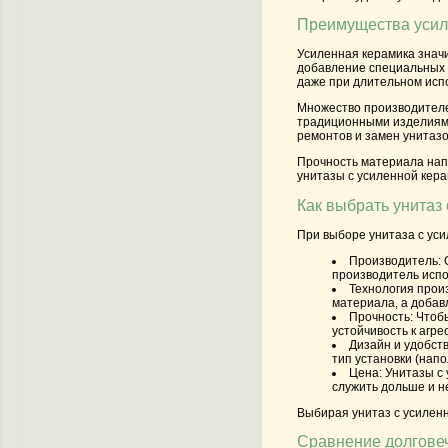
Преимущества усиле
Усиленная керамика знач
добавление специальных к
даже при длительном исп
Множество производителей
традиционными изделиями.
ремонтов и замен унитазо
Прочность материала нап
унитазы с усиленной кера
Как выбрать унитаз
При выборе унитаза с уси
Производитель
:
производитель испо
Технология прои
материала, а добав
Прочность
: Чтоб
устойчивость к агр
Дизайн и удобств
тип установки (нап
Цена
: Унитазы с
служить дольше и н
Выбирая унитаз с усиленн
Сравнение долговеч