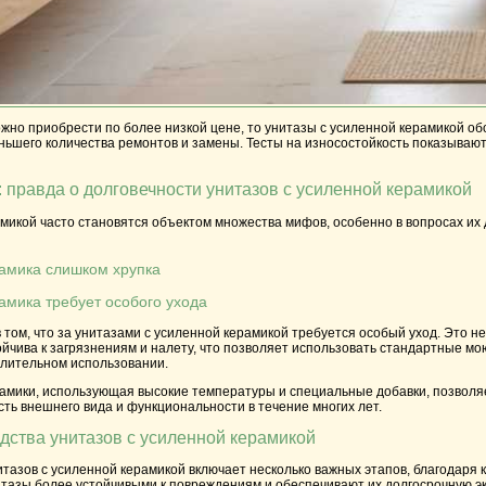
но приобрести по более низкой цене, то унитазы с усиленной керамикой об
еньшего количества ремонтов и замены. Тесты на износостойкость показываю
 правда о долговечности унитазов с усиленной керамикой
микой часто становятся объектом множества мифов, особенно в вопросах их
амика слишком хрупка
амика требует особого ухода
 том, что за унитазами с усиленной керамикой требуется особый уход. Это н
ойчива к загрязнениям и налету, что позволяет использовать стандартные м
длительном использовании.
амики, использующая высокие температуры и специальные добавки, позволяет
ть внешнего вида и функциональности в течение многих лет.
дства унитазов с усиленной керамикой
тазов с усиленной керамикой включает несколько важных этапов, благодаря 
итазы более устойчивыми к повреждениям и обеспечивают их долгосрочную э