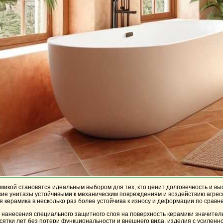
микой становятся идеальным выбором для тех, кто ценит долговечность и в
кие унитазы устойчивыми к механическим повреждениям и воздействию агрес
я керамика в несколько раз более устойчива к износу и деформации по сравн
нанесения специального защитного слоя на поверхность керамики значительн
сятки лет без потери функциональности и внешнего вида, изделия с усиленн