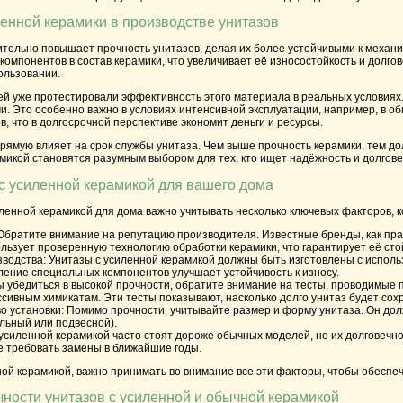
нной керамики в производстве унитазов
ительно повышает прочность унитазов, делая их более устойчивыми к механи
омпонентов в состав керамики, что увеличивает её износостойкость и долго
ользовании.
 уже протестировали эффективность этого материала в реальных условиях. 
 Это особенно важно в условиях интенсивной эксплуатации, например, в об
в, что в долгосрочной перспективе экономит деньги и ресурсы.
рямую влияет на срок службы унитаза. Чем выше прочность керамики, тем д
микой становятся разумным выбором для тех, кто ищет надёжность и долгов
 с усиленной керамикой для вашего дома
ленной керамикой для дома важно учитывать несколько ключевых факторов, к
 Обратите внимание на репутацию производителя. Известные бренды, как пра
льзует проверенную технологию обработки керамики, что гарантирует её сто
зводства
: Унитазы с усиленной керамикой должны быть изготовлены с испол
ление специальных компонентов улучшает устойчивость к износу.
ы убедиться в высокой прочности, обратите внимание на тесты, проводимые
ессивным химикатам. Эти тесты показывают, насколько долго унитаз будет со
о установки
: Помимо прочности, учитывайте размер и форму унитаза. Он до
ольный или подвесной).
 усиленной керамикой часто стоят дороже обычных моделей, но их долговечн
е требовать замены в ближайшие годы.
ой керамикой, важно принимать во внимание все эти факторы, чтобы обеспеч
ности унитазов с усиленной и обычной керамикой