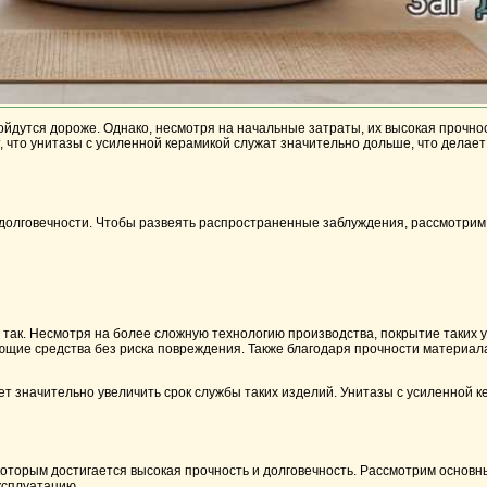
ойдутся дороже. Однако, несмотря на начальные затраты, их высокая прочно
т, что унитазы с усиленной керамикой служат значительно дольше, что делае
 долговечности. Чтобы развеять распространенные заблуждения, рассмотрим,
е так. Несмотря на более сложную технологию производства, покрытие таких 
оющие средства без риска повреждения. Также благодаря прочности материала
 значительно увеличить срок службы таких изделий. Унитазы с усиленной ке
которым достигается высокая прочность и долговечность. Рассмотрим основн
ксплуатацию.