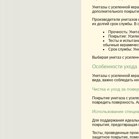
Унитазы с усиленной кер
дополнительного покрыти
Производители унитазов с
их долгий срок службы. В
Прочность
: Унит
Покрытие
: Усил
Тесты и испытан
обычные керамическ
Срок службы
: Ун
Выбирая унитаз с усиленн
Особенности ухода 
Унитазы с усиленной кера
вида, важно соблюдать не
Чистка и уход за пове
Покрытие унитаза с усиле
повредить поверхность. А
Использование специа
Для поддержания идеальн
покрытия, предотвращая о
Тесты, проведенные произ
защитное покрытие, помог