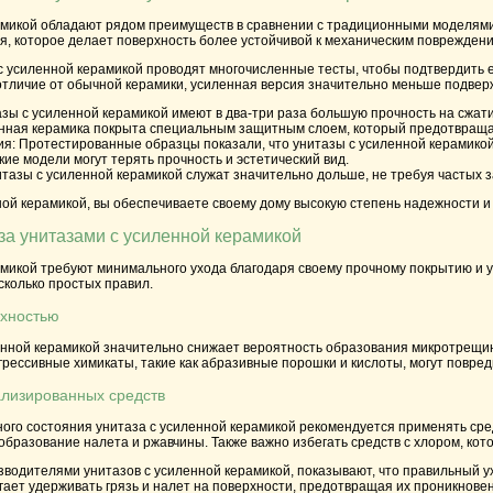
амикой обладают рядом преимуществ в сравнении с традиционными моделями.
я, которое делает поверхность более устойчивой к механическим повреждени
 усиленной керамикой проводят многочисленные тесты, чтобы подтвердить её
 отличие от обычной керамики, усиленная версия значительно меньше подвер
азы с усиленной керамикой имеют в два-три раза большую прочность на сжат
енная керамика покрыта специальным защитным слоем, который предотвращает
ия
: Протестированные образцы показали, что унитазы с усиленной керамикой
ие модели могут терять прочность и эстетический вид.
итазы с усиленной керамикой служат значительно дольше, не требуя частых 
ой керамикой, вы обеспечиваете своему дому высокую степень надежности и 
за унитазами с усиленной керамикой
микой требуют минимального ухода благодаря своему прочному покрытию и у
сколько простых правил.
рхностью
нной керамикой значительно снижает вероятность образования микротрещин 
грессивные химикаты, такие как абразивные порошки и кислоты, могут повре
лизированных средств
ого состояния унитаза с усиленной керамикой рекомендуется применять сред
бразование налета и ржавчины. Также важно избегать средств с хлором, кот
водителями унитазов с усиленной керамикой, показывают, что правильный у
ает удерживать грязь и налет на поверхности, предотвращая их проникновен