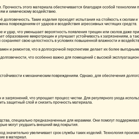
 Прочность этого материала обеспечивается благодаря особой технологии 
ям и химическому воздействию.
 долговечность. Такие изделия проходят испытания на стойкость к сколам и
жена повреждениям от ударов и воздействия агрессивных чистящих средств.
ие и удар, что уменьшает вероятность появления трещин или сколов даже пр
 образование микротрещин и улучшает устойчивость к загрязнениям, а также
 сохраняют свою целостность в условиях повышенной влажности и воздействи
замен и ремонтов, что в долгосрочной перспективе делает их более выгодным
долговечности, что особенно важно для помещений с высокой эксплуатацион
стойчивости к механическим повреждениям. Однако, для обеспечения долгог
и загрязнений, что упрощает процесс чистки. Для регулярного ухода исполь
дить защитный слой и снизить прочность материала.
ства, специально предназначенные для керамики. Они помогут поддерживать
орые могут ухудшить внешний вид покрытия.
ход значительно увеличивает срок службы таких изделий. Технология произ
ие в материал.