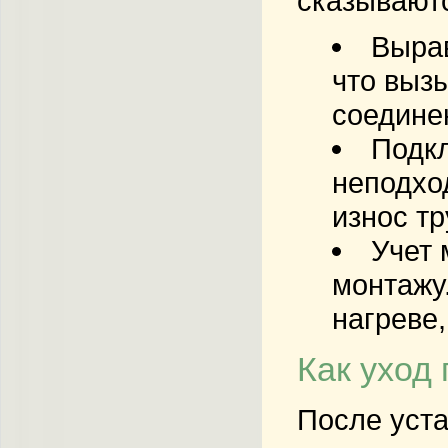
сказывают
Вырав
что выз
соедине
Подкл
неподхо
износ тр
Учет 
монтажу
нагреве
Как уход
После уста