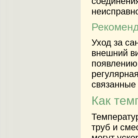
соединения
неисправно
Рекоменд
Уход за са
внешний ви
появлению 
регулярная
связанные 
Как тем
Температур
труб и сме
могут уско