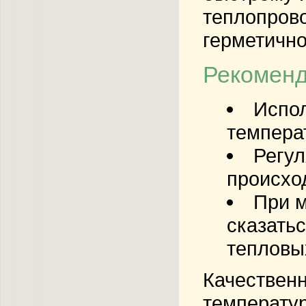
теплопрово
герметично
Рекоменд
Испол
температ
Регул
происхо
При м
сказать
тепловых
Качественн
температур