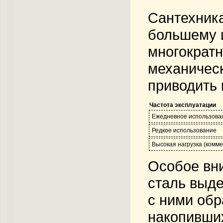
Сантехника
большему и
многократн
механическ
приводить 
Частота эксплуатации
Ежедневное использова
Редкое использование
Высокая нагрузка (комме
Особое вн
сталь выде
с ними обр
накопивших