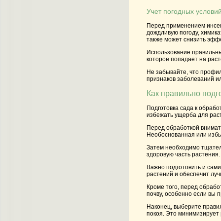
Учет погодных услови
Перед применением инсек
дождливую погоду, химик
также может снизить эффе
Использование правильны
которое попадает на рас
Не забывайте, что профи
признаков заболеваний и
Как правильно подг
Подготовка сада к обрабо
избежать ущерба для раст
Перед обработкой внимате
Необоснованная или избы
Затем необходимо тщател
здоровую часть растения
Важно подготовить и сами
растений и обеспечит луч
Кроме того, перед обрабо
почву, особенно если вы
Наконец, выберите правил
покоя. Это минимизирует