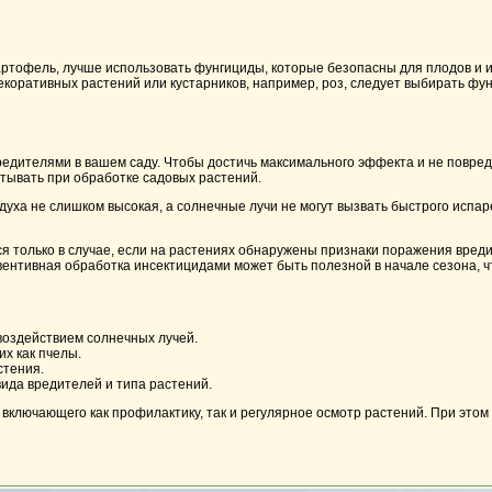
картофель, лучше использовать фунгициды, которые безопасны для плодов и 
декоративных растений или кустарников, например, роз, следует выбирать фу
едителями в вашем саду. Чтобы достичь максимального эффекта и не повред
тывать при обработке садовых растений.
уха не слишком высокая, а солнечные лучи не могут вызвать быстрого испаре
ся только в случае, если на растениях обнаружены признаки поражения вред
евентивная обработка инсектицидами может быть полезной в начале сезона,
воздействием солнечных лучей.
х как пчелы.
стения.
ида вредителей и типа растений.
 включающего как профилактику, так и регулярное осмотр растений. При этом