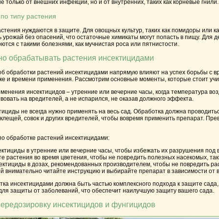
 только от внешних инфекций, но и от внутренних, таких как корневые гнили.
по типу растения
астения нуждаются в защите. Для овощных культур, таких как помидоры или 
 урожай без опасений, что остаточные химикаты могут попасть в пищу. Для 
ются с такими болезнями, как мучнистая роса или пятнистости.
ьно обрабатывать растения инсектицидами
об обработки растений инсектицидами напрямую влияют на успех борьбы с вр
ке и времени применения. Рассмотрим основные моменты, которые стоит учи
енения инсектицидов – утренние или вечерние часы, когда температура возд
вовать на вредителей, а не испарился, не оказав должного эффекта.
тициды не всегда нужно применять на весь сад. Обработка должна проводить
 клещей, совок и других вредителей, чтобы вовремя применить препарат. Пр
о обработке растений инсектицидами:
ктициды в утренние или вечерние часы, чтобы избежать их разрушения под 
е растения во время цветения, чтобы не повредить полезных насекомых, таки
ектициды в дозах, рекомендованных производителем, чтобы не повредить ра
й внимательно читайте инструкцию и выбирайте препарат в зависимости от в
тка инсектицидами должна быть частью комплексного подхода к защите сада,
для защиты от заболеваний, что обеспечит наилучшую защиту вашего сада.
передозировку инсектицидов и фунгицидов