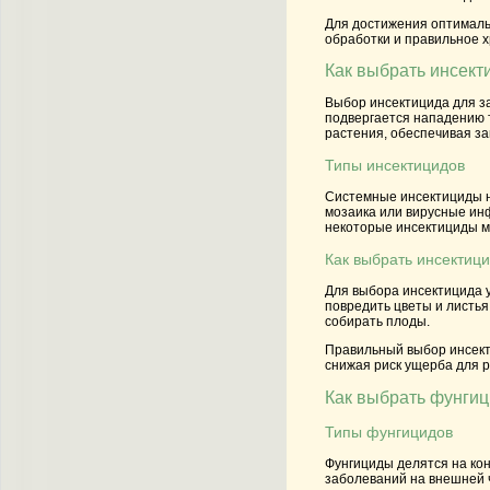
Для достижения оптимальн
обработки и правильное 
Как выбрать инсект
Выбор инсектицида для за
подвергается нападению т
растения, обеспечивая за
Типы инсектицидов
Системные инсектициды на
мозаика или вирусные инф
некоторые инсектициды мо
Как выбрать инсектици
Для выбора инсектицида у
повредить цветы и листья
собирать плоды.
Правильный выбор инсекти
снижая риск ущерба для р
Как выбрать фунги
Типы фунгицидов
Фунгициды делятся на ко
заболеваний на внешней ч