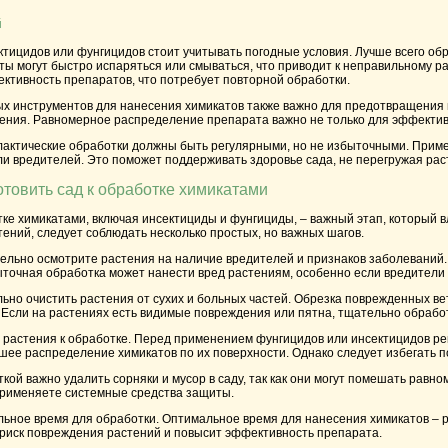
й
тицидов или фунгицидов стоит учитывать погодные условия. Лучше всего обр
аты могут быстро испаряться или смываться, что приводит к неправильному 
ктивность препаратов, что потребует повторной обработки.
х инструментов для нанесения химикатов также важно для предотвращения п
тения. Равномерное распределение препарата важно не только для эффективн
лактические обработки должны быть регулярными, но не избыточными. Приме
ли вредителей. Это поможет поддерживать здоровье сада, не перегружая ра
отовить сад к обработке химикатами
тке химикатами, включая инсектициды и фунгициды, – важный этап, который
ений, следует соблюдать несколько простых, но важных шагов.
льно осмотрите растения на наличие вредителей и признаков заболеваний. Э
точная обработка может нанести вред растениям, особенно если вредители 
ьно очистить растения от сухих и больных частей. Обрезка поврежденных в
. Если на растениях есть видимые повреждения или пятна, тщательно обрабо
 растения к обработке. Перед применением фунгицидов или инсектицидов рек
шее распределение химикатов по их поверхности. Однако следует избегать 
ткой важно удалить сорняки и мусор в саду, так как они могут помешать ра
 применяете системные средства защиты.
ьное время для обработки. Оптимальное время для нанесения химикатов – ра
 риск повреждения растений и повысит эффективность препарата.