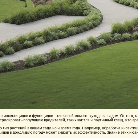
 инсектицидов и фунгицидов – ключевой момент в уходе за садом. От того, ка
ролировать популяцию вредителей, таких как тля и паутинный клещ, в то вр
о тип растений в вашем саду, но и время года. Например, обработка инсектиц
идов в дождливую погоду может снизить их эффективность. Знание этих нюан