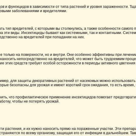
 и фунгицидов в зависимости от типа растений и уровня зараженности. Тща
довыми заболеваниями и вредителями.
ь тип вредителей, с которыми вы столкнулись, а также особенности самого 
на эти виды. Инсектициды бывают как системными, так и контактными. Систе
редственно на вредителей при попадании на них.
 только на поверхности, но и внутри. Они особенно эффективны при лечении
 наносить непосредственно на вредителей, что может быть трудоемким проце
ие этих средств требует особой осторожности в периоды активного цветения
ример, для защиты декоративных растений от насекомых можно использовать
торые безопасны для урожая и имеют короткий срок ожидания, то есть время,
омнить, что профилактическое применение инсектицидов помогает предотврат
ботку, чтобы не потерять урожай.
ти растения, и их нужно наносить прямо на пораженные участки. Эти препа
траняются по всему организму, защищая его от инфекции в дальнейшем. Таки