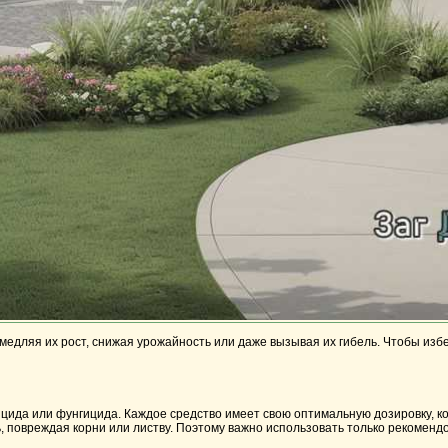
едляя их рост, снижая урожайность или даже вызывая их гибель. Чтобы избе
ицида или фунгицида. Каждое средство имеет свою оптимальную дозировку, к
, повреждая корни или листву. Поэтому важно использовать только рекомен