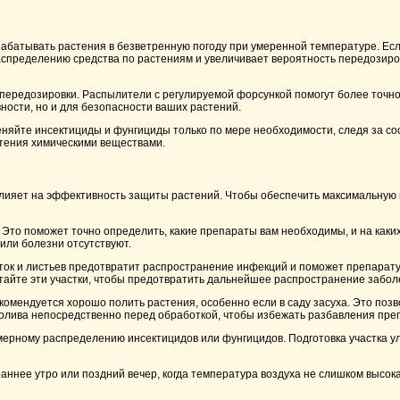
абатывать растения в безветренную погоду при умеренной температуре. Есл
распределению средства по растениям и увеличивает вероятность передозир
ередозировки. Распылители с регулируемой форсункой помогут более точно 
ости, но и для безопасности ваших растений.
няйте инсектициды и фунгициды только по мере необходимости, следя за с
стения химическими веществами.
 влияет на эффективность защиты растений. Чтобы обеспечить максимальную 
то поможет точно определить, какие препараты вам необходимы, и на каких
или болезни отсутствуют.
еток и листьев предотвратит распространение инфекций и поможет препарат
тайте эти участки, чтобы предотвратить дальнейшее распространение забол
омендуется хорошо полить растения, особенно если в саду засуха. Это позв
полива непосредственно перед обработкой, чтобы избежать разбавления пре
вномерному распределению инсектицидов или фунгицидов. Подготовка участка 
ннее утро или поздний вечер, когда температура воздуха не слишком высока