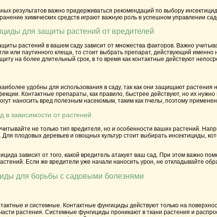
ых результатов важно придерживаться рекомендаций по выбору инсектицидов
хранение химических средств играют важную роль в успешном управлении са
ициды для защиты растений от вредителей
щиты растений в вашем саду зависит от множества факторов. Важно учитыват
ли или паутинного клеща, то стоит выбрать препарат, действующий именно 
щиту на более длительный срок, в то время как контактные действуют непос
иболее удобны для использования в саду, так как они защищают растения не
екции. Контактные препараты, как правило, быстрее действуют, но их нужно
гут наносить вред полезным насекомым, таким как пчелы, поэтому применен
д в зависимости от растений
читывайте не только тип вредителя, но и особенности ваших растений. Нап
. Для плодовых деревьев и овощных культур стоит выбирать инсектициды, ко
цида зависит от того, какой вредитель атакует ваш сад. При этом важно п
астений. Если же вредители уже начали наносить урон, не откладывайте обра
циды для борьбы с садовыми болезнями
нтактные и системные. Контактные фунгициды действуют только на поверхнос
асти растения. Системные фунгициды проникают в ткани растения и распрос