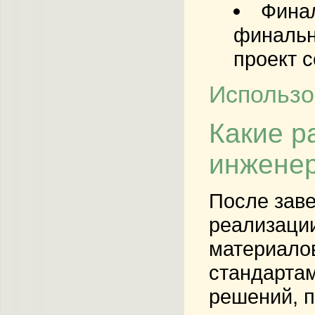
Финал
финальн
проект 
Использо
Какие р
инжене
После заве
реализации
материалов
стандартам
решений, п