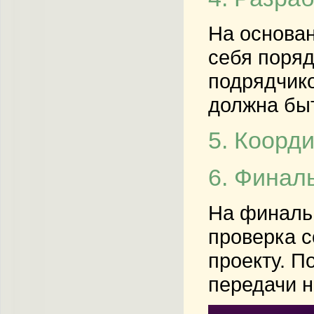
На основан
себя поря
подрядчико
должна быт
5. Коорд
6. Финал
На финальн
проверка с
проекту. П
передачи 