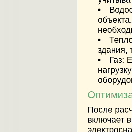
Водо
объекта
необход
Тепло
здания, 
Газ:
Е
нагрузку
оборудо
Оптимиза
После расч
включает в
электросна