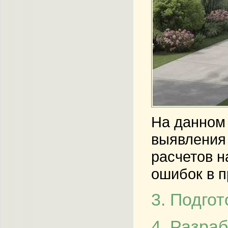
На данном 
выявления 
расчетов н
ошибок в п
3. Подго
4. Разра