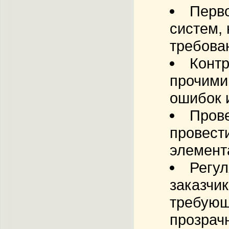
Перво
систем,
требова
Контр
прочими
ошибок 
Пров
провест
элемент
Регул
заказчи
требующ
прозрач