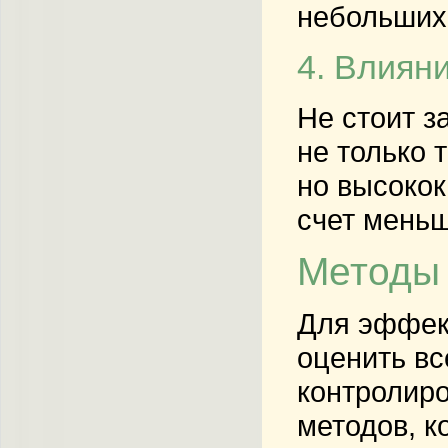
небольших 
4. Влиян
Не стоит з
не только 
но высокок
счет меньш
Методы 
Для эффект
оценить вс
контролиро
методов, к