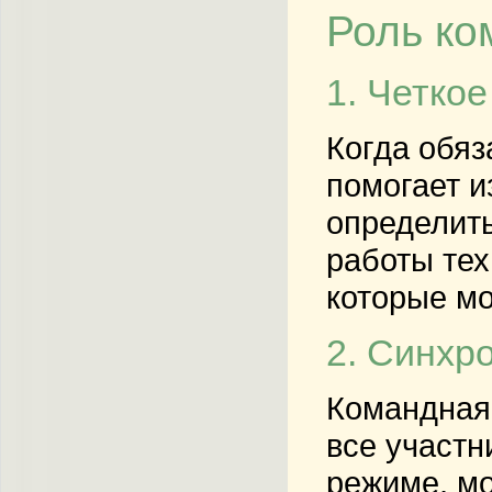
Роль ко
1. Четко
Когда обяз
помогает и
определить
работы тех
которые мо
2. Синхр
Командная 
все участн
режиме, мо