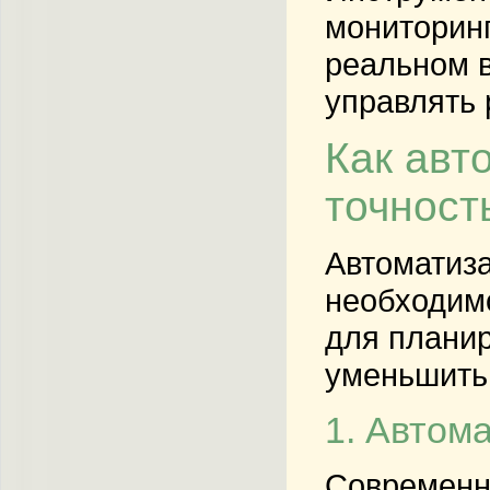
мониторинг
реальном в
управлять 
Как авт
точност
Автоматиза
необходимо
для планир
уменьшить 
1. Автом
Современн