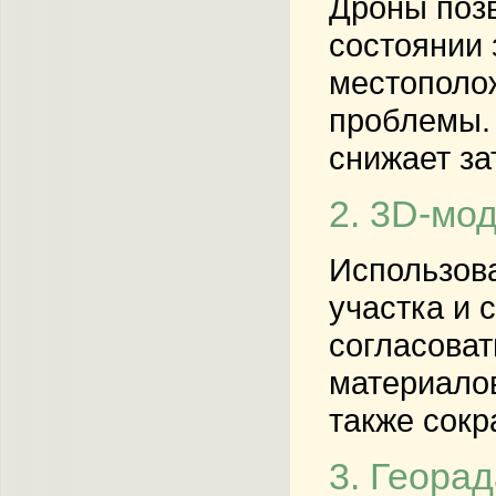
Дроны позв
состоянии 
местополож
проблемы. 
снижает за
2. 3D-мо
Использова
участка и 
согласоват
материалов
также сокр
3. Геора