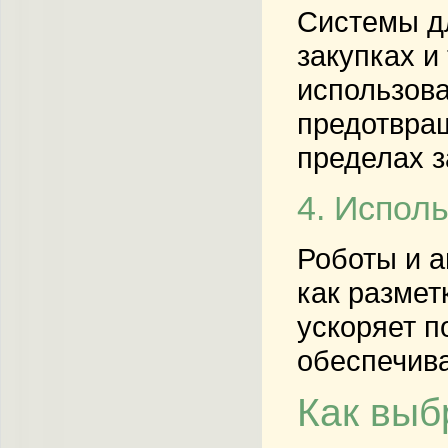
Системы д
закупках и
использова
предотвращ
пределах 
4. Испол
Роботы и а
как размет
ускоряет п
обеспечива
Как выб