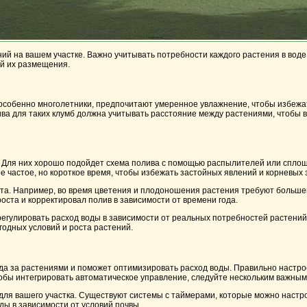
й на вашем участке. Важно учитывать потребности каждого растения в воде
ей их размещения.
, особенно многолетники, предпочитают умеренное увлажнение, чтобы избежа
ва для таких клумб должна учитывать расстояние между растениями, чтобы в
а. Для них хорошо подойдет схема полива с помощью распылителей или спло
 частое, но короткое время, чтобы избежать застойных явлений и корневых
та. Например, во время цветения и плодоношения растения требуют большег
оста и корректировал полив в зависимости от времени года.
регулировать расход воды в зависимости от реальных потребностей растений
годных условий и роста растений.
ода за растениями и поможет оптимизировать расход воды. Правильно настр
Чтобы интегрировать автоматическое управление, следуйте нескольким важны
 для вашего участка. Существуют системы с таймерами, которые можно настр
ды в зависимости от условий почвы.