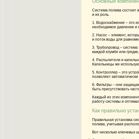
Основные компонен
Система полива состоит 
и их роль.
1. Водоснабжение
– это и
необходимое давление и 
2. Насос
– элемент, котор
и поток воды для равноме
3. Трубопровод
– система 
каждой клумбе или грядке
4. Распылители и капель
Капельницы же используют
5. Контроллер
– это устр
позволяет автоматически 
6. Фильтры
– они защищают
быть присутствовать част
Каждый из этих компонент
работу системы и оптима
Как правильно уста
Правильная установка си
полива, учитывая располо
Вот несколько ключевых ш