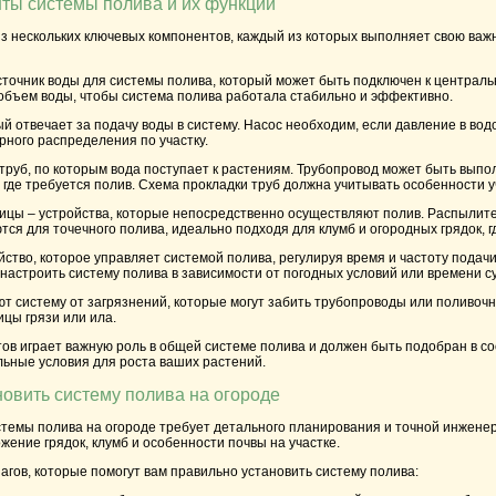
ты системы полива и их функции
из нескольких ключевых компонентов, каждый из которых выполняет свою ва
сточник воды для системы полива, который может быть подключен к централ
объем воды, чтобы система полива работала стабильно и эффективно.
ый отвечает за подачу воды в систему. Насос необходим, если давление в 
рного распределения по участку.
труб, по которым вода поступает к растениям. Трубопровод может быть выпо
, где требуется полив. Схема прокладки труб должна учитывать особенности у
ницы
– устройства, которые непосредственно осуществляют полив. Распылите
ся для точечного полива, идеально подходя для клумб и огородных грядок, г
ойство, которое управляет системой полива, регулируя время и частоту под
настроить систему полива в зависимости от погодных условий или времени су
 систему от загрязнений, которые могут забить трубопроводы или поливочн
ицы грязи или ила.
ов играет важную роль в общей системе полива и должен быть подобран в с
льные условия для роста ваших растений.
новить систему полива на огороде
стемы полива на огороде требует детального планирования и точной инженер
жение грядок, клумб и особенности почвы на участке.
агов, которые помогут вам правильно установить систему полива: