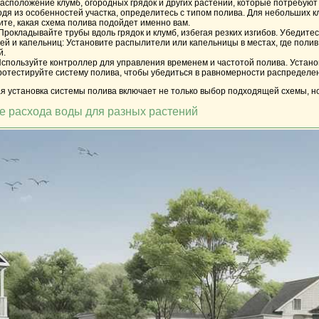
асположение клумб, огородных грядок и других растений, которые потребуют 
дя из особенностей участка, определитесь с типом полива. Для небольших к
те, какая схема полива подойдет именно вам.
Прокладывайте трубы вдоль грядок и клумб, избегая резких изгибов. Убедитес
й и капельниц:
Установите распылители или капельницы в местах, где поли
й.
спользуйте контроллер для управления временем и частотой полива. Установ
отестируйте систему полива, чтобы убедиться в равномерности распределени
я установка системы полива включает не только выбор подходящей схемы, но
е расхода воды для разных растений