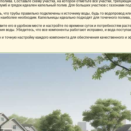
полива. Составьте схему участка, на которой отметьте все участки, требующ
лумб и грядок идеален капельный полив. Для больших участков с газонами п
ь, что трубы правильно подключены к источнику воды, будь то водопровод ил
в наиболее необходим. Капельницы идеально подходят для точечного полива,
ите его в удобном месте и настройте по времени суток и потребностям раст
я воды. Убедитесь, что все компоненты работают исправно, и вода поступае
 и точную настройку каждого компонента для обеспечения качественного и э