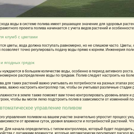
хода воды в системе полива имеет решающее значение для здоровья растени
грамотного проекта полива начинается с учета видов растений и особенност
ля клумб с цветами
тся цветы, вода должна поступать равномерно, но не слишком часто. Цветы
 позволяет точно регулировать подачу воды прямо к корням. Инженерия поли
и ягодных грядок
ы нуждаются в большем количестве воды, особенно в период активного рост
номерное распределение воды по грядкам. Полив следует настроить на более
а для таких растений важно учитывать их потребности на разных этапах рос
ива, важно настроить контроллер так, чтобы он учитывал различные стадии р
лажности в земле также поможет вам точно контролировать уровень влаги и 
троек, чтобы вы могли легко подстроить полив в зависимости от изменений по
автоматическое управление поливом
ого управления поливом на вашем участке значительно упростит процесс ух
ависимости от времени суток, уровня влажности и потребностей растений. 
ия
: Для начала определитесь с типом контроллера, который будет подходить
ойства с датчиками влажности, которые автоматически регулируют расход во