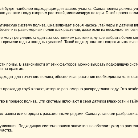
ый будет наиболее подходящим для вашего участка. Схема полива должна уч
но доставит воду к корням растений, минимизируя потери. Такой проект поли
атическую систему полива. Она включает в себя насосы, таймеры и датчики в
беспечить равномерный полив всех растений, даже если их несколько типов н
не могут регулярно следить за состоянием растений, лучше выбрать более 
 времени года и погодных условий. Такой подход поможет сократить количест
сти почвы. В зависимости от этих факторов, можно выбрать подходящую сис
я на практике.
одходит для точечного полива, обеспечивая растения необходимым количест
т прокладку труб в почве, которые равномерно распределяют воду. Это особ
во в процесс полива. Эти системы включают в себя датчики влажности и тай
ак газоны или огороды с рассаженными рядами. Схема установки разбрызгив
луживания. Подходящая система полива значительно облегчит уход за растен
частка.