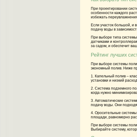
При проектировании систе
особенности каждого раст
избежать переувлажнения
Если участок большой, и 
подачу воды в зависимост
При выборе типа системы
датчиками и контроллерам
за садом, и обеспечит ва
Рейтинг лучших сис
При выборе системы полив
экономный полив. Ниже п
1. Капельный полив
– кла
установки и низкий расхо
2. Система подземного п
когда нужно минимизиров
3. Автоматические систе
подачу воды. Они подходят
4. Оросительные системы
площади, равномерно расп
При выборе системы полив
Выбирайте систему, кото