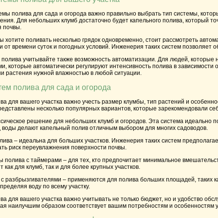
мы полива для сада и огорода важно правильно выбрать тип системы, котор
ения. Для небольших клумб достаточно будет капельного полива, который точ
 почвы.
вы хотите поливать несколько грядок одновременно, стоит рассмотреть автом
и от времени суток и погодных условий. Инженерия таких систем позволяет о
 полива учитывайте также возможность автоматизации. Для людей, которые 
и, которые автоматически регулируют интенсивность полива в зависимости от
ши растения нужной влажностью в любой ситуации.
тем полива для сада и огорода
а для вашего участка важно учесть размер клумбы, тип растений и особенно
редставлены несколько популярных вариантов, которые зарекомендовали себ
ссическое решение для небольших клумб и огородов. Эта система идеально п
д воды делают капельный полив отличным выбором для многих садоводов.
олива
– идеальна для больших участков. Инженерия таких систем предполагае
ать риск переувлажнения поверхности почвы.
мы полива с таймерами
– для тех, кто предпочитает минимальное вмешательст
 как для клумб, так и для более крупных участков.
 с разбрызгивателями
– применяются для полива больших площадей, таких к
ределяя воду по всему участку.
а для вашего участка важно учитывать не только бюджет, но и удобство обс
рая наилучшим образом соответствует вашим потребностям и особенностям у