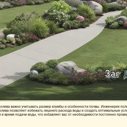
полива важно учитывать размер клумбы и особенности почвы. Инженерия пол
полива позволяет избежать лишнего расхода воды и создать оптимальные усл
 и время подачи воды, что избавляет вас от необходимости постоянно пров