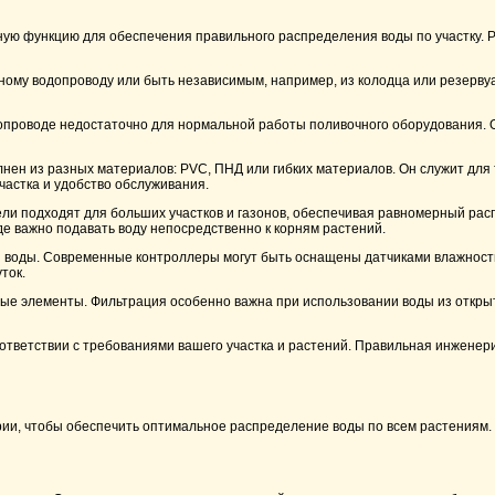
жную функцию для обеспечения правильного распределения воды по участку.
ьному водопроводу или быть независимым, например, из колодца или резерву
водопроводе недостаточно для нормальной работы поливочного оборудования.
лнен из разных материалов: PVC, ПНД или гибких материалов. Он служит для 
частка и удобство обслуживания.
ли подходят для больших участков и газонов, обеспечивая равномерный ра
де важно подавать воду непосредственно к корням растений.
ачи воды. Современные контроллеры могут быть оснащены датчиками влажнос
ток.
ые элементы. Фильтрация особенно важна при использовании воды из открыты
оответствии с требованиями вашего участка и растений. Правильная инженер
ии, чтобы обеспечить оптимальное распределение воды по всем растениям. 