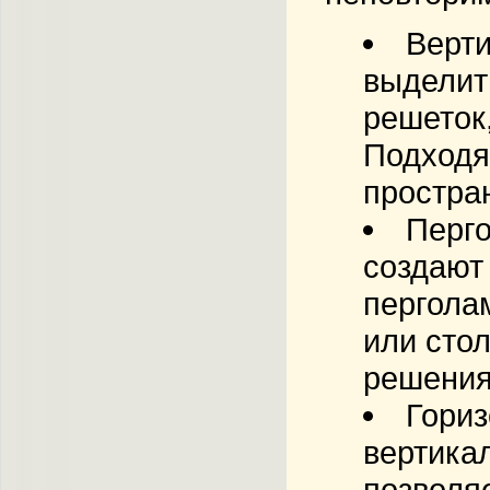
Верти
выделит
решеток,
Подходя
простран
Перго
создают
перголам
или сто
решения
Гориз
вертика
позволя