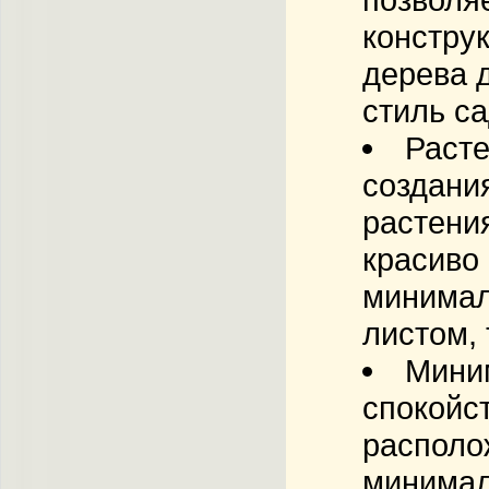
констру
дерева 
стиль са
Расте
создани
растени
красиво
минимал
листом, 
Мини
спокойс
располо
минимал