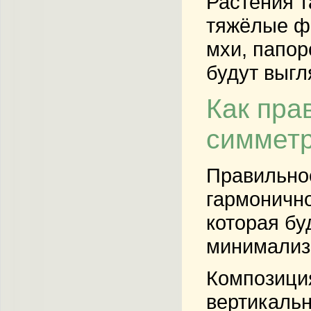
Растения т
тяжёлые ф
мхи, папор
будут выгл
Как пра
симмет
Правильное
гармонично
которая бу
минимализм
Композиция
вертикальн