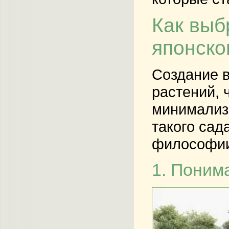
Как выб
японско
Создание в
растений, 
минимализм
такого сад
философии 
1. Поним