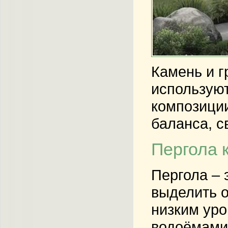
Камень и г
используют
композиции
баланса, с
Пергола 
Пергола – 
выделить о
низким ур
водоёмами