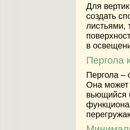
Для вертик
создать с
листьями, 
поверхност
в освещени
Пергола 
Пергола – 
Она может 
вьющийся б
функционал
перегружаю
Минимали