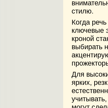
вниматель
стилю.
Когда речь
ключевые э
кроной ста
выбирать н
акцентирую
прожекторы
Для высоки
ярких, рез
естественн
учитывать,
могут сдел