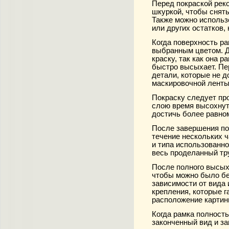
Перед покраской рек
шкуркой, чтобы снять
Также можно использ
или других остатков,
Когда поверхность ра
выбранным цветом. Д
краску, так как она 
быстро высыхает. Пе
детали, которые не 
маскировочной ленты
Покраску следует пр
слою время высохнут
достичь более равном
После завершения по
течение нескольких ч
и типа использованно
весь проделанный тр
После полного высых
чтобы можно было без
зависимости от вида
крепления, которые 
расположение картин
Когда рамка полность
законченный вид и з