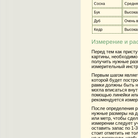
Сосна
Средня
Бук
Высока
Дуб
Очень 
Кедр
Высока
Измерение и ра
Перед тем как присту
картины, необходимо
получить нужные раз
измерительный инстру
Первым шагом являет
которой будет постро
рамки должны быть н
могла вписаться вну
помощью линейки или 
рекомендуется измери
После определения р
нужные размеры на д
или метр, чтобы сдел
измерении следует уч
оставить запас по 1-
стоит отметить не то