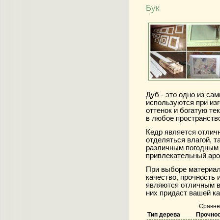
Бук
Дуб - это одно из са
используются при из
оттенок и богатую те
в любое пространств
Кедр является отлич
отделяться влагой, т
различным погодным 
привлекательный аро
При выборе материал
качество, прочность и
являются отличным в
них придаст вашей к
Сравне
Тип дерева
Прочно