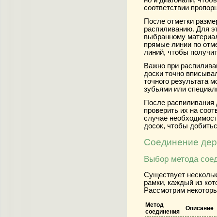
но и диагонали, чтоб
соответствии пропор
После отметки размер
распиливанию. Для эт
выбранному материал
прямые линии по отме
линий, чтобы получит
Важно при распилива
доски точно вписывал
точного результата м
зубьями или специал
После распиливания 
проверить их на соо
случае необходимос
досок, чтобы добитьс
Соединение дер
Выбор метода сое
Существует нескольк
рамки, каждый из кот
Рассмотрим некоторы
Метод
Описание
соединения