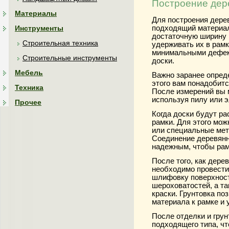
Построение дер
Материалы
Для построения дере
Инструменты
подходящий материал
достаточную ширину 
Строительная техника
удерживать их в рамк
минимальными дефект
Строительные инструменты
доски.
Мебель
Важно заранее опред
этого вам понадобитс
Техника
После измерений вы 
используя пилу или 
Прочее
Когда доски будут р
рамки. Для этого мо
или специальные мет
Соединение деревянн
надежным, чтобы рам
После того, как дере
необходимо провести
шлифовку поверхност
шероховатостей, а т
краски. Грунтовка по
материала к рамке и 
После отделки и гру
подходящего типа, чт