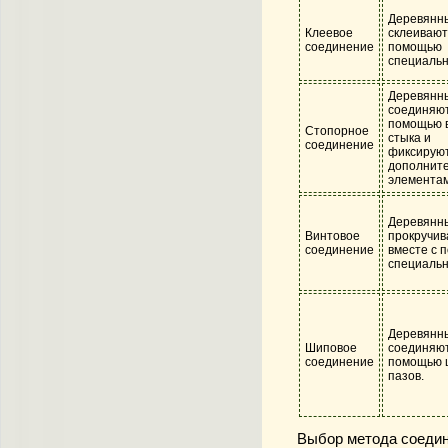
Деревянн
Клеевое
склеивают
соединение
помощью
специальн
Деревянн
соединяют
помощью 
Стопорное
стыка и
соединение
фиксирую
дополнит
элементам
Деревянн
Винтовое
прокручив
соединение
вместе с 
специальн
Деревянн
Шиповое
соединяют
соединение
помощью 
пазов.
Выбор метода соедин