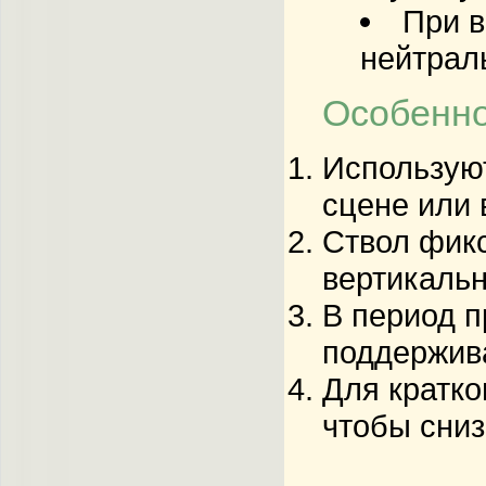
При в
нейтрал
Особенно
Используют
сцене или 
Ствол фик
вертикальн
В период п
поддержив
Для кратко
чтобы сниз