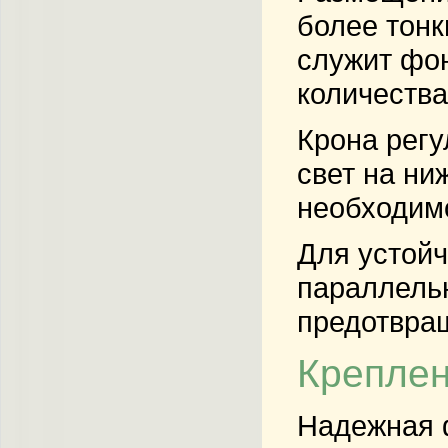
более тонк
служит фон
количества
Крона регу
свет на ни
необходимо
Для устойч
параллельн
предотвращ
Креплен
Надежная ф