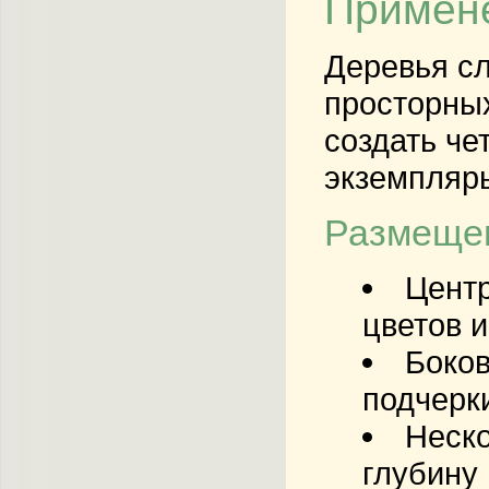
Примене
Деревья сл
просторных
создать че
экземпляры
Размещен
Центр
цветов и
Боков
подчерк
Неско
глубину 