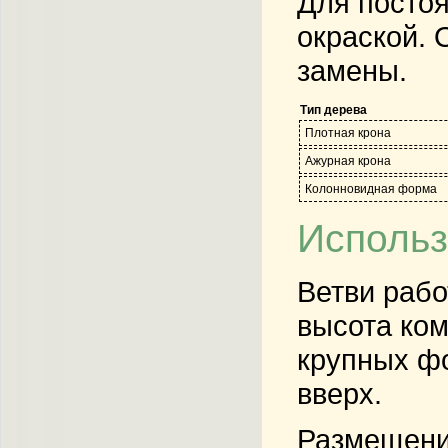
Для постоя
окраской. 
замены.
Тип дерева
Плотная крона
Ажурная крона
Колонновидная форма
Использ
Ветви рабо
высота ком
крупных фо
вверх.
Размещение