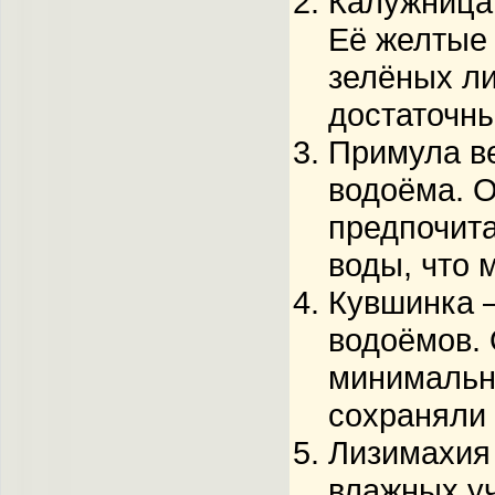
Калужница
Её желтые 
зелёных ли
достаточны
Примула в
водоёма. О
предпочита
воды, что 
Кувшинка
–
водоёмов. 
минимально
сохраняли 
Лизимахия
влажных уч