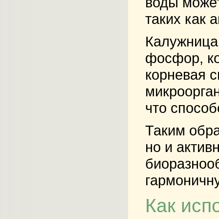
воды может
таких как 
Калужница
фосфор, ко
корневая с
микроорган
что способ
Таким обра
но и актив
биоразнооб
гармоничну
Как исп