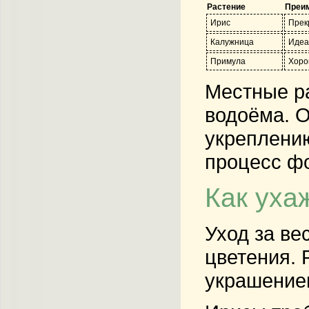
Растение
Преи
Ирис
Прек
Калужница
Идеа
Примула
Хоро
Местные ра
водоёма. О
укреплению
процесс фо
Как уха
Уход за ве
цветения. 
украшением