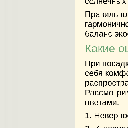
солнечных 
Правильно
гармонично
баланс эко
Какие о
При посадк
себя комф
распростра
Рассмотрим
цветами.
1. Неверн