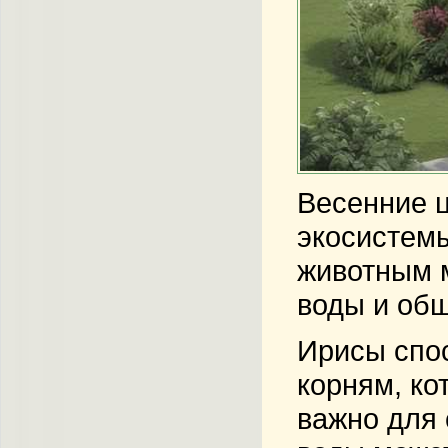
Весенние ц
экосистемы
животным м
воды и общ
Ирисы
спос
корням, ко
важно для 