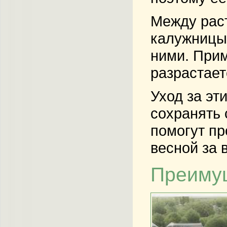
Между раст
калужницы 
ними. Прим
разрастает
Уход за эт
сохранять 
помогут пр
весной за 
Преимущ