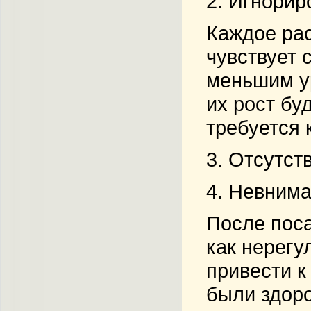
2. Игнорир
Каждое рас
чувствует 
меньшим ур
их рост бу
требуется 
3. Отсутст
4. Невнима
После поса
как нерегу
привести к
были здоро