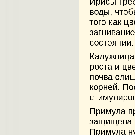
Ирисы
треб
воды, чтоб
того как ц
загнивание
состоянии.
Калужница
роста и цв
почва слиш
корней. По
стимулиров
Примула
пр
защищена о
Примула ну