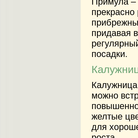
Примула –
прекрасно 
прибрежных
придавая в
регулярный
посадки.
Калужниц
Калужница 
можно встр
повышенной
желтые цве
для хороше
роста.