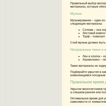
Правильный выбор материа
материалы, которые обесп
Мульча
Мульчирование – один из
следующие материалы:
Солома – она хо
Листовой компос
Торф – помогает 
Слой мульчи должен быть 
Натуральные ткани и 
Лен и хлопок – х
Агроволокно – л
Такие материалы не задер
Подбирайте укрытия в зав
изменяющимся погодным у
Правильное время д
Укрытие многолетников тр
а слишком ранняя или поз
Оптимальное время для ук
зависимости от климатиче