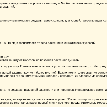
ранность в условиях морозов и снегопадов. Чтобы растения не пострадали о
ы укрытий.
ание мульчи помогает создать термоизоляцию для корней, предотвращая их 
– 5–10 см, в зависимости от типа растения и климатических условий.
погоду.
ечивая защиту от морозов, но позволяя растению дышать.
в сырую зиму. Главное – не затягивать укрытие слишком плотно, чтобы предо
легкой защиты, другие – более плотной. Важно помнить, что укрытие должно 
ям надежную защиту от зимних холодов и сохранить их здоровье до следую
снега, не создавая излишней влажности или перегрева. Неправильное время 
же нуля, но еще не наступили сильные морозы. Обычно это происходит в кон
стения до того, как выпадет первый снег и начнутся продолжительные морозы