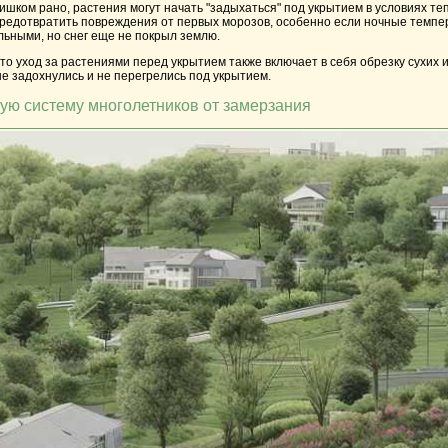
ишком рано, растения могут начать "задыхаться" под укрытием в условиях те
редотвратить повреждения от первых морозов, особенно если ночные темпера
ьными, но снег еще не покрыл землю.
что уход за растениями перед укрытием также включает в себя обрезку сухих
не задохнулись и не перегрелись под укрытием.
вую систему многолетников от замерзания