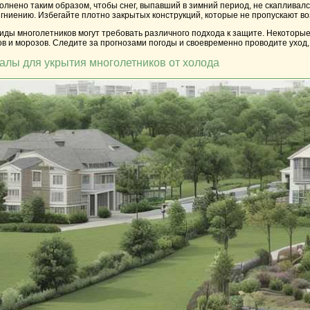
лнено таким образом, чтобы снег, выпавший в зимний период, не скапливал
 гниению. Избегайте плотно закрытых конструкций, которые не пропускают воз
виды многолетников могут требовать различного подхода к защите. Некоторы
в и морозов. Следите за прогнозами погоды и своевременно проводите уход,
алы для укрытия многолетников от холода