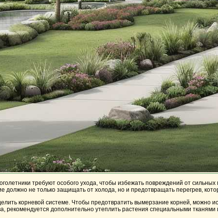
оголетники требуют особого ухода, чтобы избежать повреждений от сильных м
е должно не только защищать от холода, но и предотвращать перегрев, кото
делить корневой системе. Чтобы предотвратить вымерзание корней, можно и
а, рекомендуется дополнительно утеплить растения специальными тканями и