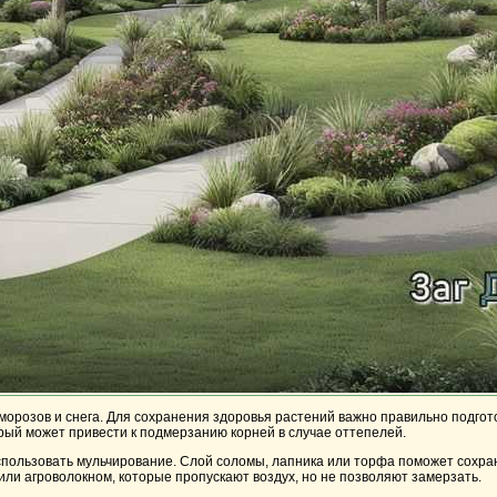
орозов и снега. Для сохранения здоровья растений важно правильно подгото
рый может привести к подмерзанию корней в случае оттепелей.
спользовать мульчирование. Слой соломы, лапника или торфа поможет сохран
ли агроволокном, которые пропускают воздух, но не позволяют замерзать.