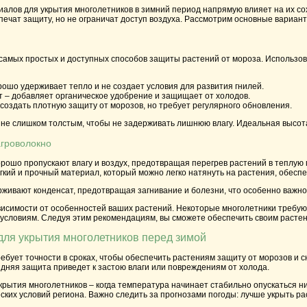
лов для укрытия многолетников в зимний период напрямую влияет на их сох
ечат защиту, но не ограничат доступ воздуха. Рассмотрим основные вариант
 самых простых и доступных способов защиты растений от мороза. Использов
рошо удерживает тепло и не создает условия для развития гнилей.
т – добавляет органическое удобрение и защищает от холодов.
создать плотную защиту от морозов, но требует регулярного обновления.
не слишком толстым, чтобы не задерживать лишнюю влагу. Идеальная высота 
агроволокно
орошо пропускают влагу и воздух, предотвращая перегрев растений в теплую 
егкий и прочный материал, который можно легко натянуть на растения, обесп
живают конденсат, предотвращая загнивание и болезни, что особенно важно 
исимости от особенностей ваших растений. Некоторые многолетники требуют 
словиям. Следуя этим рекомендациям, вы сможете обеспечить своим растени
ля укрытия многолетников перед зимой
ебует точности в сроках, чтобы обеспечить растениям защиту от морозов и 
дняя защита приведет к застою влаги или повреждениям от холода.
рытия многолетников – когда температура начинает стабильно опускаться ни
ских условий региона. Важно следить за прогнозами погоды: лучше укрыть ра