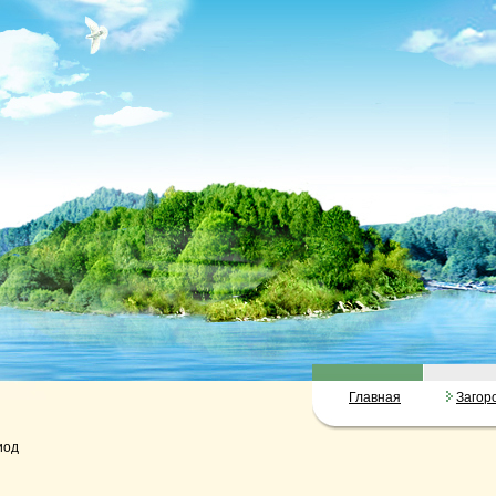
Главная
Загор
иод