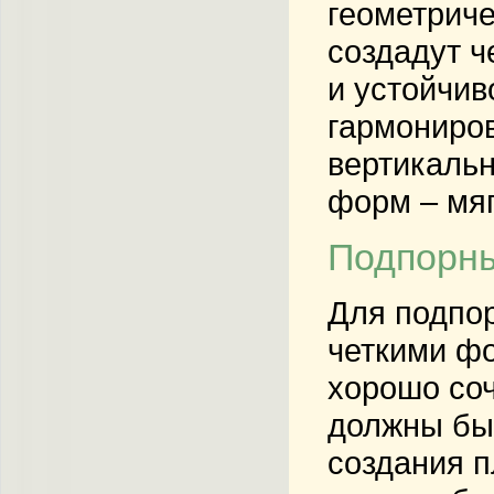
геометрич
создадут ч
и устойчив
гармониров
вертикаль
форм – мяг
Подпорн
Для подпор
четкими фо
хорошо соч
должны быт
создания 