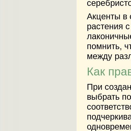
серебристо
Акценты в 
растения с
лаконичные
помнить, ч
между раз
Как пра
При создан
выбрать п
соответств
подчеркив
одновреме