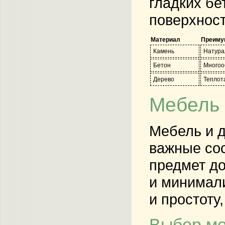
гладких бе
поверхност
Материал
Преиму
Камень
Натура
Бетон
Многоо
Дерево
Теплота
Мебель 
Мебель и д
важные со
предмет д
и минимали
и простоту
Выбор м