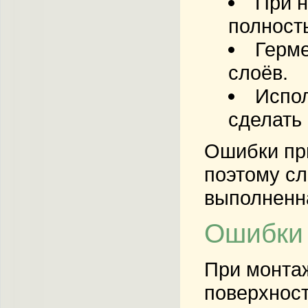
При н
полност
Герме
слоёв.
Испол
сделать
Ошибки при
поэтому сл
выполненна
Ошибки 
При монтаж
поверхност